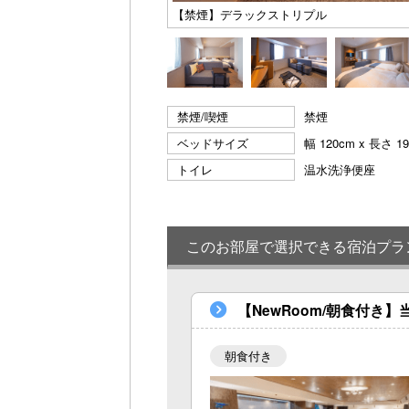
【禁煙】デラックストリプル
禁煙/喫煙
禁煙
ベッドサイズ
幅 120cm x 長さ 1
トイレ
温水洗浄便座
このお部屋で選択できる宿泊プラ
【NewRoom/朝食付
朝食付き