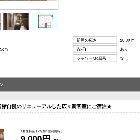
2
部屋の広さ
26.00 m
95cm
Wi-Fi
あり
シャワー/お風呂
なし
ン
き】当館自慢のリニューアルした広々新客室にご宿泊★
1名様料金
( 2名様1室利用時 )
9,000円
～