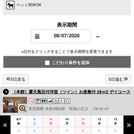
ペット同伴OK
表示期間
～
※日付をクリックすることで表示期間を変更できます
こだわり条件を追加
5日戻る
5日進む
［本館］露天風呂付洋室（ツイン）お座敷付 28ｍ2 デイユース
2
客室階数:本館3階4階
部屋の広さ ：28.00 m
8/7
8
9
10
11
12
13
金
土
日
月
火
水
木