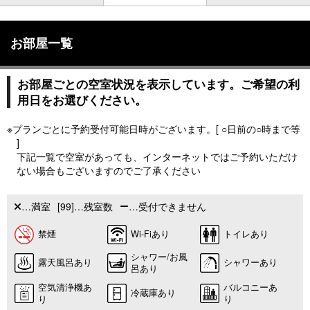
お部屋一覧
お部屋ごとの空室状況を表示しています。ご希望の利
用日をお選びください。
※プランごとに予約受付可能日時がございます。[ ○日前の○時まで等
]
下記一覧で空室があっても、インターネットではご予約いただけ
ない場合もございますのでご了承ください
…満室
[99]…残室数
…受付できません
禁煙
Wi-Fiあり
トイレあり
シャワー/お風
露天風呂あり
シャワーあり
呂あり
空気清浄機あ
バルコニーあ
冷蔵庫あり
り
り