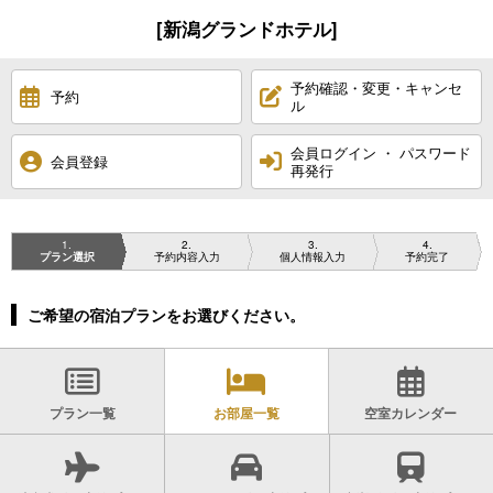
[新潟グランドホテル]
予約確認・変更・キャンセ
予約
ル
会員ログイン ・ パスワード
会員登録
再発行
1
2
3
4
プラン選択
予約内容入力
個人情報入力
予約完了
ご希望の宿泊プランをお選びください。
プラン一覧
お部屋一覧
空室カレンダー