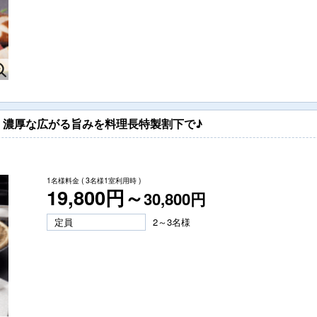
】濃厚な広がる旨みを料理長特製割下で♪
1名様料金
( 3名様1室利用時 )
19,800円～
30,800円
定員
2～3名様