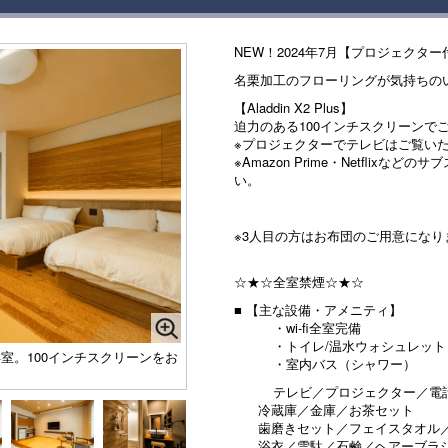
NEW！2024年7月【プロジェクタ
名栗加工のフローリングが気持ちの
【Aladdin X2 Plus】
迫力のある100インチスクリーンで
※プロジェクターでテレビはご覧い
※Amazon Prime・Netflix
い。
※3人目の方はお布団のご用意になり
☆★☆全室禁煙☆★☆
■ 【主な設備・アメニティ】
・wi-fi全室完備
・トイレ/温水ウォシュレット
室。100インチスクリーンをお
・室内バス（シャワー）
テレビ／プロジェクター／電話
冷蔵庫／金庫／お茶セット
歯磨きセット／フェイスタオル／
浴衣／雪駄／石鹸／ヘアーブラ