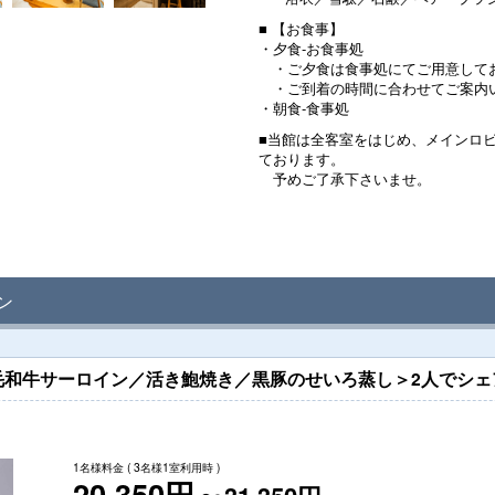
■ 【お食事】
・夕食-お食事処
・ご夕食は食事処にてご用意して
・ご到着の時間に合わせてご案内
・朝食-食事処
■当館は全客室をはじめ、メインロ
ております。
予めご了承下さいませ。
ン
和牛サーロイン／活き鮑焼き／黒豚のせいろ蒸し＞2人でシェ
1名様料金
( 3名様1室利用時 )
20,350円～