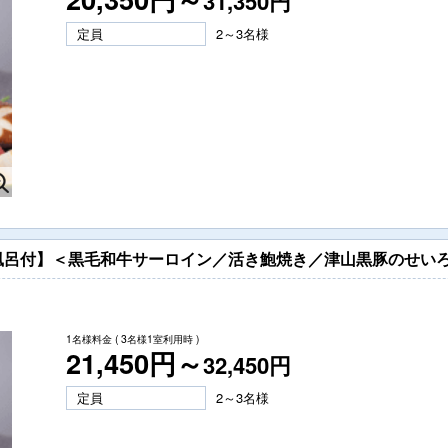
31,350円
定員
2～3名様
風呂付】＜黒毛和牛サーロイン／活き鮑焼き／津山黒豚のせいろ
1名様料金
( 3名様1室利用時 )
21,450円～
32,450円
定員
2～3名様