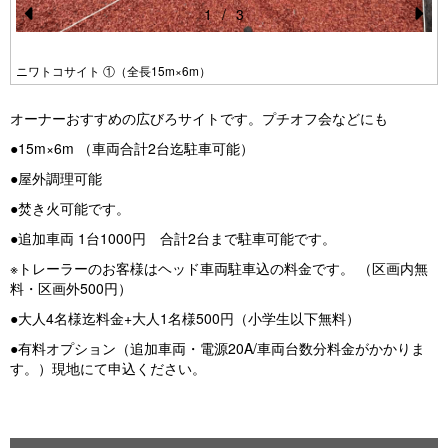
1
/
3
Pr
N
e
e
ニワトコサイト ①（全長15m×6m）
vi
xt
オーナーおすすめの広びろサイトです。プチオフ会などにも
o
●15m×6m （車両合計2台迄駐車可能）
u
●屋外調理可能
s
●焚き火可能です。
●追加車両 1台1000円 合計2台まで駐車可能です。
※トレーラーのお客様はヘッド車両駐車込の料金です。 （区画内無
料・区画外500円）
●大人4名様迄料金+大人1名様500円（小学生以下無料）
●有料オプション（追加車両・電源20A/車両台数分料金がかかりま
す。）現地にて申込ください。