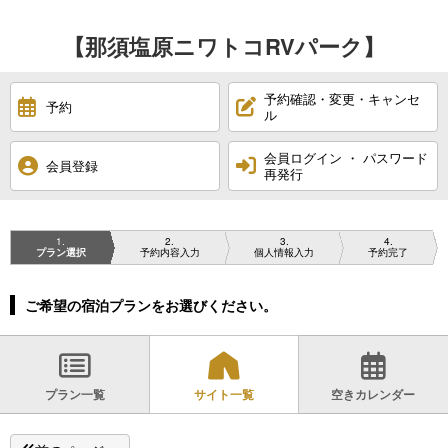
【那須塩原ニワトコRVパーク】
予約確認・変更・キャンセ
予約
ル
会員ログイン ・ パスワード
会員登録
再発行
1
2
3
4
プラン選択
予約内容入力
個人情報入力
予約完了
ご希望の宿泊プランをお選びください。
プラン一覧
サイト一覧
空きカレンダー