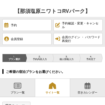
【那須塩原ニワトコRVパーク】
予約確認・変更・キャンセ
予約
ル
会員ログイン ・ パスワード
会員登録
再発行
1
2
3
4
プラン選択
予約内容入力
個人情報入力
予約完了
ご希望の宿泊プランをお選びください。
プラン一覧
サイト一覧
空きカレンダー