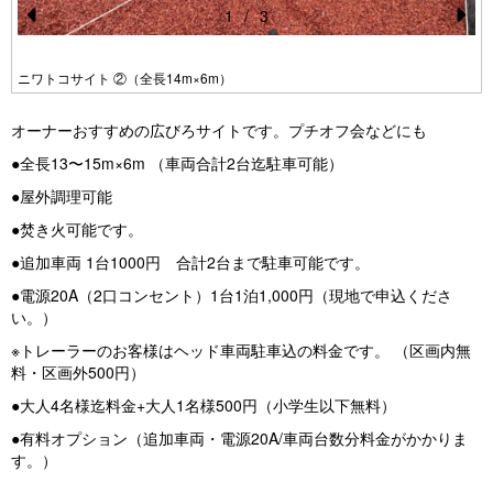
1
/
3
Pr
N
e
e
ニワトコサイト ②（全長14m×6m）
vi
xt
オーナーおすすめの広びろサイトです。プチオフ会などにも
o
●全長13〜15m×6m （車両合計2台迄駐車可能）
u
●屋外調理可能
s
●焚き火可能です。
●追加車両 1台1000円 合計2台まで駐車可能です。
●電源20A（2口コンセント）1台1泊1,000円（現地で申込くださ
い。）
※トレーラーのお客様はヘッド車両駐車込の料金です。 （区画内無
料・区画外500円）
●大人4名様迄料金+大人1名様500円（小学生以下無料）
●有料オプション（追加車両・電源20A/車両台数分料金がかかりま
す。）