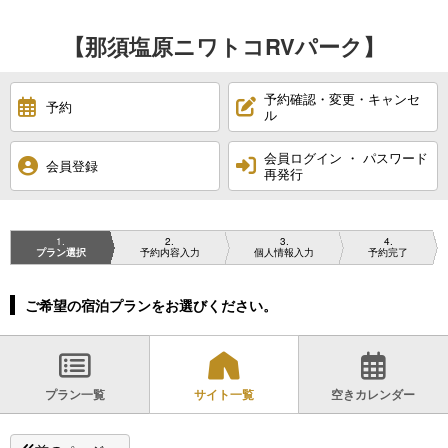
【那須塩原ニワトコRVパーク】
予約確認・変更・キャンセ
予約
ル
会員ログイン ・ パスワード
会員登録
再発行
1
2
3
4
プラン選択
予約内容入力
個人情報入力
予約完了
ご希望の宿泊プランをお選びください。
プラン一覧
サイト一覧
空きカレンダー