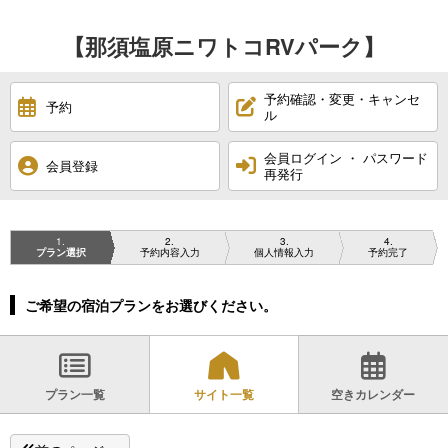
【那須塩原ニワトコRVパーク】
予約確認・変更・キャンセ
予約
ル
会員ログイン ・ パスワード
会員登録
再発行
1
2
3
4
プラン選択
予約内容入力
個人情報入力
予約完了
ご希望の宿泊プランをお選びください。
プラン一覧
サイト一覧
空きカレンダー