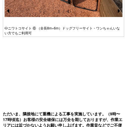
1
/
4
Pr
N
e
e
🐶ニワトコサイト ⑥ （全長8m×6m）ドッグフリーサイト・ワンちゃんいな
い方でもご利用可
vi
xt
o
u
s
ただいま、隣接地にて重機による工事を実施しています。（9時〜
17時頃迄）お客様の安全確保には万全を期しておりますが、作業エ
リアには近づかないようお願い申し上げます。作業音などでご不便