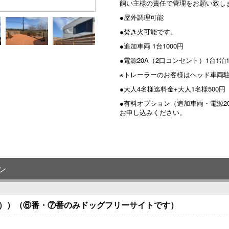
飼い主様の責任で管理をお願い致し
●屋外調理可能
●焚き火可能です。
●追加車両 1台1000円
●電源20A（2口コンセント）1台1泊
※トレーラーのお客様はヘッド車両駐
●大人4名様迄料金+大人1名様500
●有料オプション（追加車両・電源2
お申し込みください。
ン
画））（⑥番・⑦番のみドッグフリーサイトです）