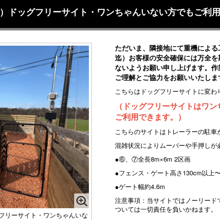
6m）ドッグフリーサイト・ワンちゃんいない方でもご利
ただいま、隣接地にて重機による
迄）お客様の安全確保には万全を
ないようお願い申し上げます。作
ご理解とご協力をお願いいたしま
こちらはドッグフリーサイトに変わ
（ドッグフリーサイトはワン
ご利用できます。）
こちらのサイトはトレーラーの駐車
混雑状況によりムーバーや手押しが
●⑥、⑦全長8m×6m 2区画
●フェンス・ゲート高さ130cm以上
●ゲート幅約4.6m
注意事項：当サイトではノーリード
ついては一切責任を負いかねます。
ッグフリーサイト・ワンちゃんいな