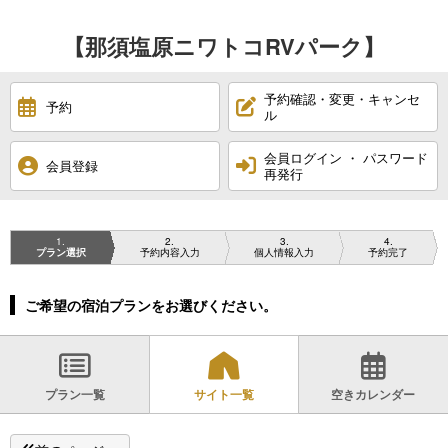
【那須塩原ニワトコRVパーク】
予約確認・変更・キャンセ
予約
ル
会員ログイン ・ パスワード
会員登録
再発行
1
2
3
4
プラン選択
予約内容入力
個人情報入力
予約完了
ご希望の宿泊プランをお選びください。
プラン一覧
サイト一覧
空きカレンダー