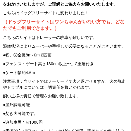
をおかけいたしますが、ご理解とご協力をお願いいたします。
こちらはドッグフリーサイトに変わりました！
（ドッグフリーサイトはワンちゃんがいない方でも、どな
たでもご利用できます。）
こちらのサイトはトレーラーの駐車が難しいです。
混雑状況によりムーバーや手押しが必要になることがございます。
●⑥、⑦全長8m×6m 2区画
●フェンス・ゲート高さ130cm以上〜。2重扉付き
●ゲート幅約4.6m
注意事項：当サイトではノーリードで犬と過ごせますが、犬の脱走
やトラブルについては一切責任を負いかねます。
飼い主様の責任で管理をお願い致します。
●屋外調理可能
●焚き火可能です。
●追加車両 1台1000円
●電源20A（2口コンセント）1台1泊1,000円 現地にてお申し込み