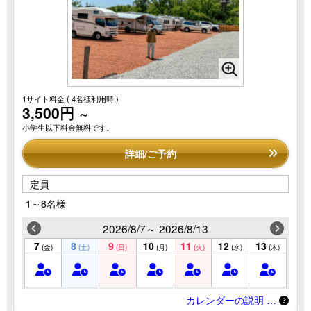
1サイト料金
( 4名様利用時 )
3,500円
～
小学生以下料金無料です。
詳細/ご予約
定員
1～8名様
2026/8/7～ 2026/8/13
7
8
9
10
11
12
13
(金)
(土)
(日)
(月)
(火)
(水)
(木)
カレンダーの説明 …