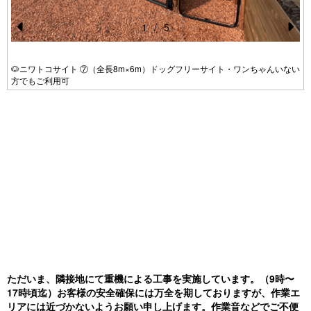
1
/
5
Pr
N
e
e
🐶ニワトコサイト ⑦（全長8m×6m）ドッグフリーサイト・ワンちゃんいない
方でもご利用可
vi
xt
o
u
s
い
ただいま、隣接地にて重機による工事を実施しています。（9時〜
17時頃迄）お客様の安全確保には万全を期しておりますが、作業エ
リアには近づかないようお願い申し上げます。作業音などでご不便