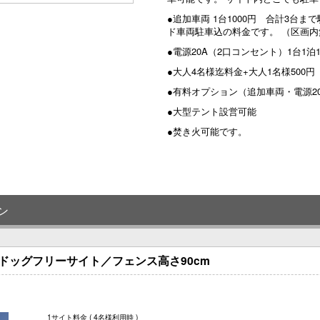
●追加車両 1台1000円 合計3台
ド車両駐車込の料金です。 （区画内
●電源20A（2口コンセント）1台1泊
●大人4名様迄料金+大人1名様500
●有料オプション（追加車両・電源2
●大型テント設営可能
●焚き火可能です。
ン
ドッグフリーサイト／フェンス高さ90cm
1サイト料金
( 4名様利用時 )