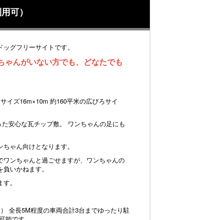
利用可）
ドッグフリーサイトです。
ちゃんがいない方でも、どなたでも
サイズ16m×10m 約160平米の広びろサイ
削った安心な瓦チップ敷。 ワンちゃんの足にも
ンちゃん向けとなります。
でワンちゃんと過ごせますが、ワンちゃんの
を負いかねます。
ます。
迄） 全長5M程度の車両合計3台までゆったり駐
可能です。