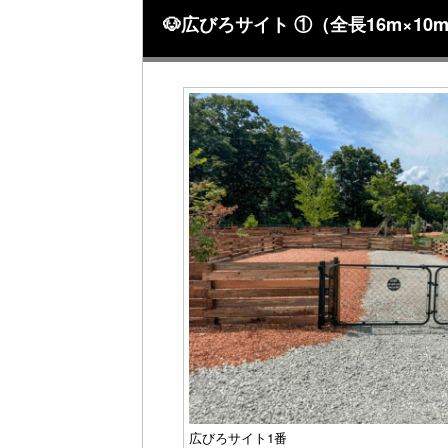
🐶広びろサイト ①（全長16m×
広びろサイト1番