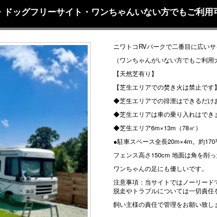
芝・ドッグフリーサイト・ワンちゃんいない方でもご利用
ニワトコRVパークで二番目に広いサ
（ワンちゃんがいない方でもご利用
【天然芝有り】
【芝生エリアでの焚き火は禁止です
◆芝生エリアでの排泄はできるだけ
◆芝生エリアは車の乗り入れはでき
◆芝生エリア6m×13m（78㎡）
●駐車スペース全長20m×4m。約1
フェンス高さ150cm 地面は角を削
ワンちゃんの足にも優しいです。
注意事項：当サイトではノーリード
脱走やトラブルについては一切責任
飼い主様の責任で管理をお願い致し