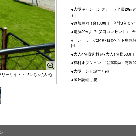
●大型キャンピングカー（全長20m
す。
●追加車両 1台1000円 合計3台
●電源20Aまで（2口コンセント）1台1
※トレーラーのお客様はヘッド車両駐
円）
●大人4名様迄料金+大人1名様500
●有料オプション（追加車両・電源2
●大型テント設営可能
グフリーサイト・ワンちゃんいな
●屋外調理可能
ン