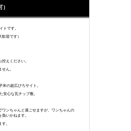
可）
イトです。
大歓迎です）
】
お控えください。
ません。
70平米の超広びろサイト。
った安心な瓦チップ敷。
でワンちゃんと過ごせますが、ワンちゃんの
を負いかねます。
ます。