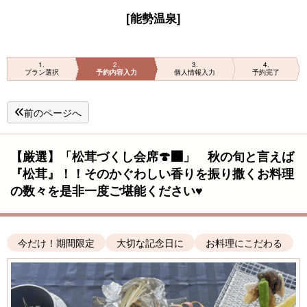
[能勢温泉]
1
2
3
4
プラン選択
予約内容入力
個人情報入力
予約完了
前のページへ
【厳選】「松茸づくし会席🍄‍🟫」 秋の旬と言えば
『松茸』！！そのかぐわしい香りを振り撒くお料理
の数々を是非一度ご堪能ください♥
今だけ！期間限定
大切な記念日に
お料理にこだわる