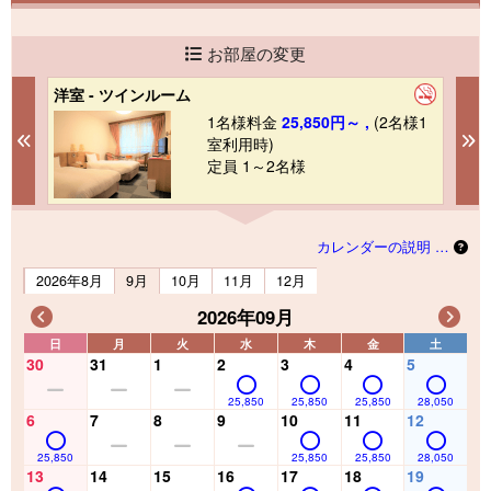
お部屋の変更
洋室 - ツインルーム
和
1
1名様料金
25,850円～ ,
(2名様1
Previous
N
室利用時)
定員 1～2名様
カレンダーの説明 …
2026年8月
9月
10月
11月
12月
2026年09月
日
月
火
水
木
金
土
30
31
1
2
3
4
5
25,850
25,850
25,850
28,050
6
7
8
9
10
11
12
25,850
25,850
25,850
28,050
13
14
15
16
17
18
19