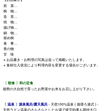
前 菜…
椀 物…
造 里…
焼 物…
揚げ物…
鍋 物…
留め椀
食 事…
香の物
甘 味
※ お品書き・お料理の写真は追って掲載いたします。
※ 食材仕入状況により料理内容を変更する場合がございます。
〔 朝食 〕和の定食
能勢の大自然で育ったお野菜やお米をお召し上がり下さい。
〔 温泉 〕源泉風呂/露天風呂
- 天然100%温泉 ( 循環ろ過式 ) -
天然ラドン温泉のさらさらとしたお湯で疲労効果も期待大◎