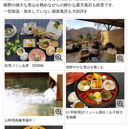
能勢の雄大な里山を眺めながらの静かな露天風呂も絶景です。
一切加温・加水していない源泉風呂も大好評♪
松茸づくし会席 2026秋
色鮮やかな里山を愉しむ
[小学校用]ボリューム満点！お子様大
名御膳
お料理画像準備中！