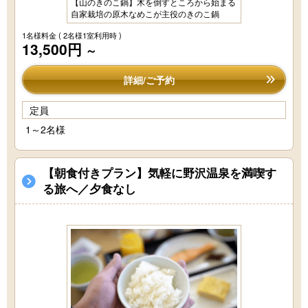
【山のきのこ鍋】木を倒すところから始まる
自家栽培の原木なめこが主役のきのこ鍋
1名様料金
( 2名様1室利用時 )
13,500円
～
詳細/ご予約
定員
1～2名様
【朝食付きプラン】気軽に野沢温泉を満喫す
る旅へ／夕食なし