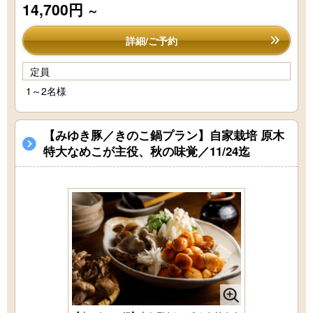
14,700円
～
詳細/ご予約
定員
1～2名様
【みゆき豚／きのこ鍋プラン】自家栽培 原木
特大なめこが主役、秋の味覚／11/24迄