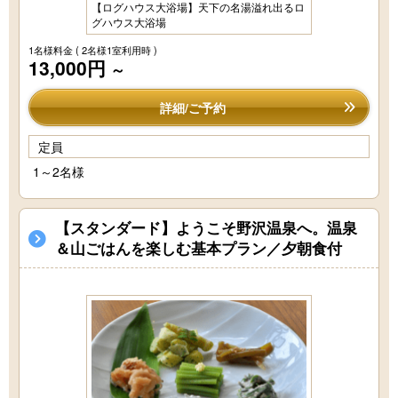
【ログハウス大浴場】天下の名湯溢れ出るロ
グハウス大浴場
1名様料金
( 2名様1室利用時 )
13,000円
～
詳細/ご予約
定員
1～2名様
【スタンダード】ようこそ野沢温泉へ。温泉
＆山ごはんを楽しむ基本プラン／夕朝食付