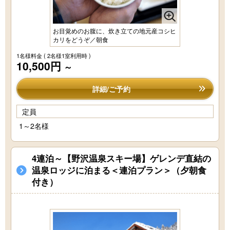
お目覚めのお腹に、炊き立ての地元産コシヒ
カリをどうぞ／朝食
1名様料金
( 2名様1室利用時 )
10,500円
～
詳細/ご予約
定員
1～2名様
4連泊～【野沢温泉スキー場】ゲレンデ直結の
温泉ロッジに泊まる＜連泊プラン＞（夕朝食
付き）