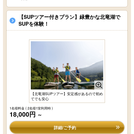
【SUPツアー付きプラン】緑豊かな北竜湖で
SUPを体験！
【北竜湖SUPツアー】安定感があるので初め
てでも安心
1名様料金
( 2名様1室利用時 )
18,000円
～
詳細/ご予約