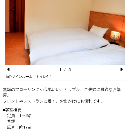
1
/
5
Pr
N
山のツインルーム（トイレ付）
e
e
無垢のフローリングが心地いい、カップル、ご夫婦に最適なお部
vi
xt
屋。
フロントやレストランに近く、お出かけにも便利です。
o
■客室概要
u
・定員：1～2名
s
・禁煙
・広さ：約17㎡