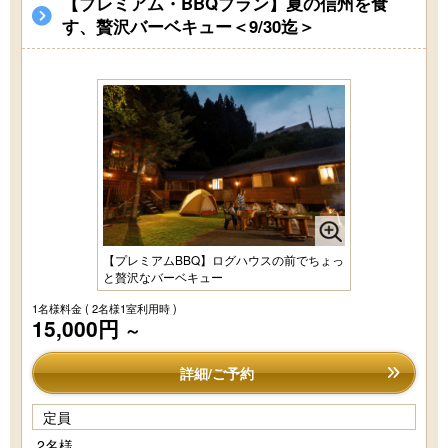
【プレミアム・BBQプラン】夏の信州を食
す、贅沢バーベキュー＜9/30迄＞
【プレミアムBBQ】ログハウスの前でちょっ
と贅沢なバーベキュー
1名様料金
( 2名様1室利用時 )
15,000円
～
詳細/ご予約
定員
2名様