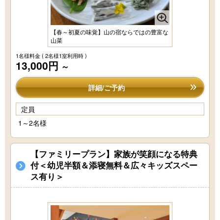
【春～初夏の味覚】山の宿ならではの豊富な
山菜
1名様料金
( 2名様1室利用時 )
13,000円
～
詳細/ご予約
定員
1～2名様
【ファミリープラン】家族が笑顔になる特典
付＜幼児半額＆添寝無料＆広々キッズスペー
ス有り＞