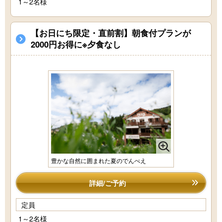
1～2名様
【お日にち限定・直前割】朝食付プランが
2000円お得に※夕食なし
豊かな自然に囲まれた夏のでんべえ
詳細/ご予約
定員
1～2名様