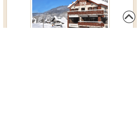
この
ペー
ジの
野沢温泉スキー場まで徒歩0秒のでんべえ
先頭
へ
1名様料金
( 2名様1室利用時 )
13,300円
～
詳細/ご予約
定員
1～2名様
前のページへ