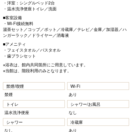
・洋室：シングルベッド2台
・温水洗浄便座トイレ／洗面
■客室設備
・Wi-Fi接続無料
湯茶セット／コップ／ポット／冷蔵庫／テレビ／金庫／加湿器／ハ
ンガーラック／ドライヤー／消毒液
■アメニティ
・フェイスタオル／バスタオル
・歯ブラシセット
※浴衣は、館内共同箇所にご用意しています。
※当館は、階段利用のみとなります。
禁煙/喫煙
Wi-Fi
禁煙
あり
トイレ
シャワー/お風呂
温水洗浄便座
なし
シャワー
冷蔵庫
なし
あり