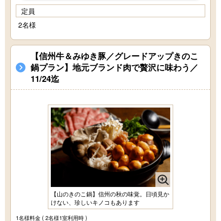
定員
2名様
【信州牛＆みゆき豚／グレードアップきのこ
鍋プラン】地元ブランド肉で贅沢に味わう／
11/24迄
【山のきのこ鍋】信州の秋の味覚。日頃見か
けない、珍しいキノコもあります
1名様料金
( 2名様1室利用時 )