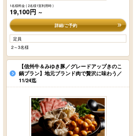
1名様料金
( 2名様1室利用時 )
19,100円
～
詳細/ご予約
定員
2～3名様
【信州牛＆みゆき豚／グレードアップきのこ
鍋プラン】地元ブランド肉で贅沢に味わう／
11/24迄