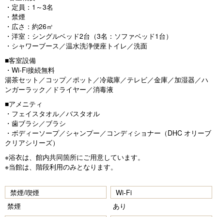
・定員：1～3名
・禁煙
・広さ：約26㎡
・洋室：シングルベッド2台（3名：ソファベッド1台）
・シャワーブース／温水洗浄便座トイレ／洗面
■客室設備
・Wi-Fi接続無料
湯茶セット／コップ／ポット／冷蔵庫／テレビ／金庫／加湿器／ハ
ンガーラック／ドライヤー／消毒液
■アメニティ
・フェイスタオル／バスタオル
・歯ブラシ／ブラシ
・ボディーソープ／シャンプー／コンディショナー（DHC オリーブ
クリアシリーズ）
※浴衣は、館内共同箇所にご用意しています。
※当館は、階段利用のみとなります。
禁煙/喫煙
Wi-Fi
禁煙
あり