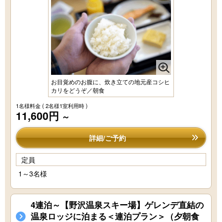
お目覚めのお腹に、炊き立ての地元産コシヒ
カリをどうぞ／朝食
1名様料金
( 2名様1室利用時 )
11,600円
～
詳細/ご予約
定員
1～3名様
4連泊～【野沢温泉スキー場】ゲレンデ直結の
温泉ロッジに泊まる＜連泊プラン＞（夕朝食