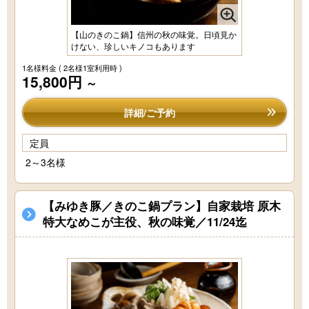
【山のきのこ鍋】信州の秋の味覚。日頃見か
けない、珍しいキノコもあります
1名様料金
( 2名様1室利用時 )
15,800円
～
詳細/ご予約
定員
2～3名様
【みゆき豚／きのこ鍋プラン】自家栽培 原木
特大なめこが主役、秋の味覚／11/24迄