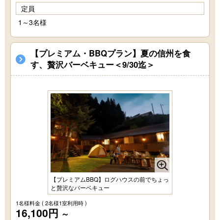
定員
1～3名様
【プレミアム・BBQプラン】夏の信州を食
す、贅沢バーベキュー＜9/30迄＞
【プレミアムBBQ】ログハウスの前でちょっ
と贅沢なバーベキュー
1名様料金
( 2名様1室利用時 )
16,100円
～