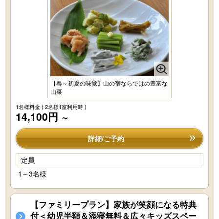
【春～初夏の味覚】山の宿ならではの豊富な
山菜
1名様料金
( 2名様1室利用時 )
14,100円
～
詳細/ご予約
定員
1～3名様
【ファミリープラン】家族が笑顔になる特典
付＜幼児半額＆添寝無料＆広々キッズスペー