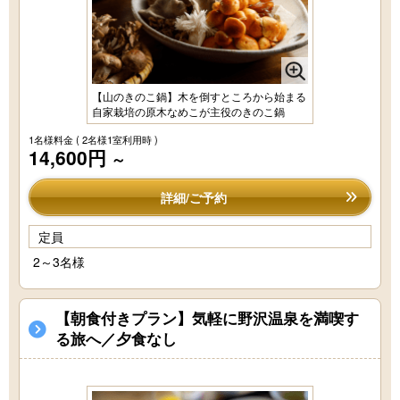
【山のきのこ鍋】木を倒すところから始まる
自家栽培の原木なめこが主役のきのこ鍋
1名様料金
( 2名様1室利用時 )
14,600円
～
詳細/ご予約
定員
2～3名様
【朝食付きプラン】気軽に野沢温泉を満喫す
る旅へ／夕食なし