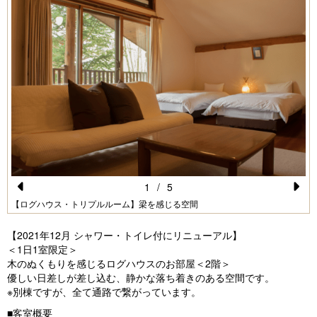
1
/
5
Pr
N
【ログハウス・トリプルルーム】梁を感じる空間
e
e
【2021年12月 シャワー・トイレ付にリニューアル】
vi
xt
＜1日1室限定＞
木のぬくもりを感じるログハウスのお部屋＜2階＞
o
優しい日差しが差し込む、静かな落ち着きのある空間です。
u
※別棟ですが、全て通路で繋がっています。
s
■客室概要