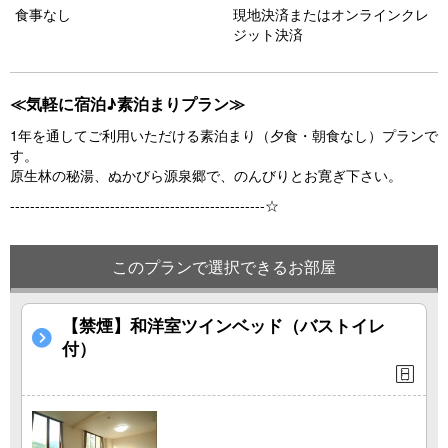
食事なし
現地決済またはオンラインクレ
o
ジット決済
u
s
≪気軽に宿泊♪素泊まりプラン≫
1年を通してご利用いただける素泊まり（夕食・朝食なし）プランで
す。
原生林の秘湯、ぬかびら源泉郷で、のんびりとお寛ぎ下さい。
---------------------------------------------------☆
このプランで選択できるお部屋
【禁煙】和洋室ツインベッド（バストイレ
付）