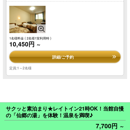
1名様料金
( 2名様1室利用時 )
10,450円
～
詳細/ご予約
定員:1～2名様
サクッと素泊まり★レイトイン21時OK！当館自慢
の「仙郷の湯」を体験！温泉を満喫♪
7,700円
～