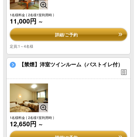
1名様料金
( 2名様1室利用時 )
11,000円
～
詳細/ご予約
定員:1～4名様
【禁煙】洋室ツインルーム（バストイレ付）
1名様料金
( 2名様1室利用時 )
12,650円
～