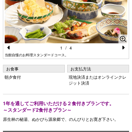
1
/
4
Pr
N
当館自慢のお料理スタンダードコース。
e
e
お食事
お支払方法
vi
xt
朝夕食付
現地決済またはオンラインクレ
o
ジット決済
u
s
1年を通してご利用いただける２食付きプランです。
～スタンダード2食付きプラン～
原生林の秘湯、ぬかびら源泉郷で、のんびりとお寛ぎ下さい。