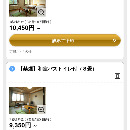
1名様料金
( 2名様1室利用時 )
10,450円
～
詳細/ご予約
定員:1～4名様
【禁煙】和室バストイレ付（８畳）
1名様料金
( 2名様1室利用時 )
9,350円
～