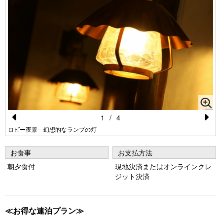
1
/
4
Pr
N
ロビー夜景 幻想的なランプの灯
e
e
お食事
お支払方法
vi
xt
朝夕食付
現地決済またはオンラインクレ
o
ジット決済
u
s
≪お得な連泊プラン≫