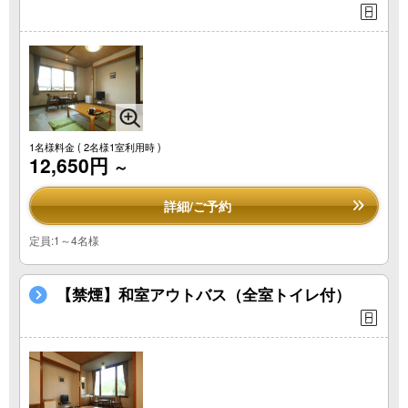
1名様料金
( 2名様1室利用時 )
12,650円
～
詳細/ご予約
定員:1～4名様
【禁煙】和室アウトバス（全室トイレ付）