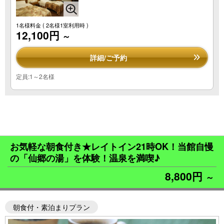
1名様料金
( 2名様1室利用時 )
12,100円
～
詳細/ご予約
定員:1～2名様
お気軽な朝食付き★レイトイン21時OK！当館自慢
の「仙郷の湯」を体験！温泉を満喫♪
8,800円
～
朝食付・素泊まりプラン