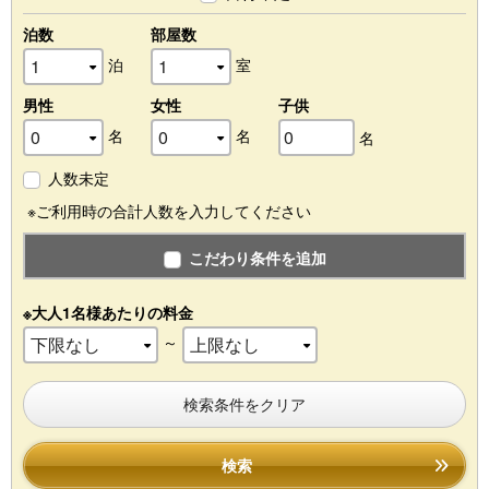
泊数
部屋数
泊
室
男性
女性
子供
名
名
名
人数未定
※ご利用時の合計人数を入力してください
こだわり条件を追加
※大人1名様あたりの料金
～
検索条件をクリア
検索