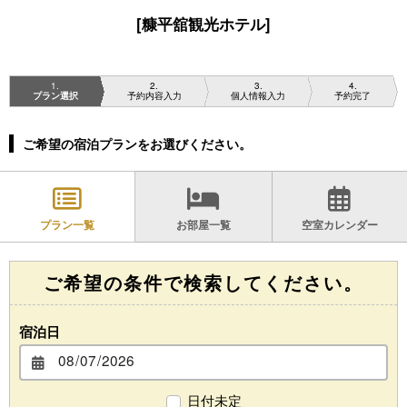
[糠平舘観光ホテル]
1
2
3
4
プラン選択
予約内容入力
個人情報入力
予約完了
ご希望の宿泊プランをお選びください。
プラン一覧
お部屋一覧
空室カレンダー
ご希望の条件で検索してください。
宿泊日
日付未定