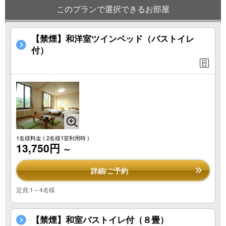
このプランで選択できるお部屋
【禁煙】和洋室ツインベッド（バストイレ
付）
1名様料金
( 2名様1室利用時 )
13,750円
～
詳細/ご予約
定員:1～4名様
【禁煙】和室バストイレ付（８畳）