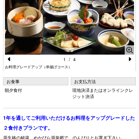
1
/
4
Pr
N
お料理グレードアップ（串揚げコース）
e
e
お食事
お支払方法
vi
xt
朝夕食付
現地決済またはオンラインクレ
o
ジット決済
u
s
1年を通してご利用いただけるお料理をアップグレードした
２食付きプランです。
原生林の秘湯、ぬかびら源泉郷で、のんびりとお寛ぎ下さい。