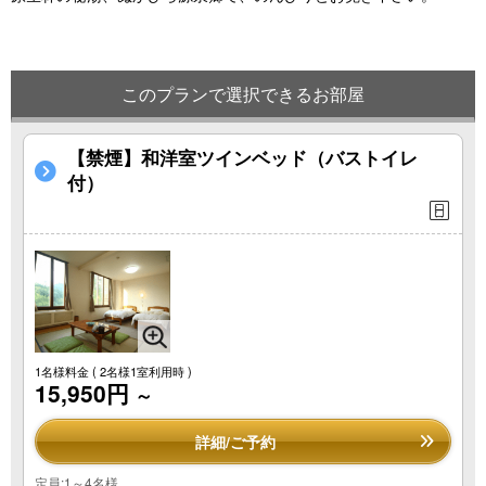
このプランで選択できるお部屋
【禁煙】和洋室ツインベッド（バストイレ
付）
1名様料金
( 2名様1室利用時 )
15,950円
～
詳細/ご予約
定員:1～4名様