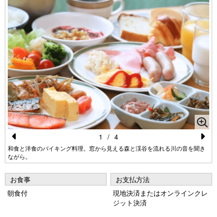
1
/
4
Pr
N
和食と洋食のバイキング料理。窓から見える森と渓谷を流れる川の音を聞き
ながら。
e
e
vi
xt
お食事
お支払方法
o
朝食付
現地決済またはオンラインクレ
ジット決済
u