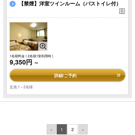
【禁煙】洋室ツインルーム（バストイレ付）
1名様料金
( 2名様1室利用時 )
9,350円
～
詳細/ご予約
定員:1～2名様
‹
1
2
›