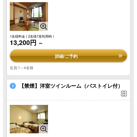
1名様料金
( 2名様1室利用時 )
13,200円
～
詳細/ご予約
定員:1～4名様
【禁煙】洋室ツインルーム（バストイレ付）