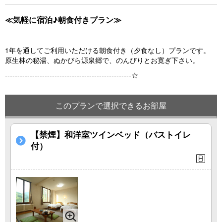
s
≪気軽に宿泊♪朝食付きプラン≫
1年を通してご利用いただける朝食付き（夕食なし）プランです。
原生林の秘湯、ぬかびら源泉郷で、のんびりとお寛ぎ下さい。
---------------------------------------------------☆
このプランで選択できるお部屋
【禁煙】和洋室ツインベッド（バストイレ
付）