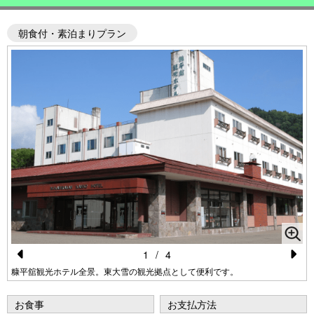
朝食付・素泊まりプラン
1
/
4
Pr
N
糠平舘観光ホテル全景。東大雪の観光拠点として便利です。
e
e
お食事
お支払方法
vi
xt