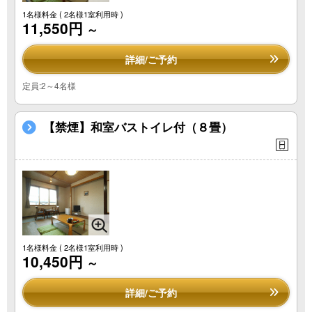
1名様料金
( 2名様1室利用時 )
11,550円
～
詳細/ご予約
定員:2～4名様
【禁煙】和室バストイレ付（８畳）
1名様料金
( 2名様1室利用時 )
10,450円
～
詳細/ご予約