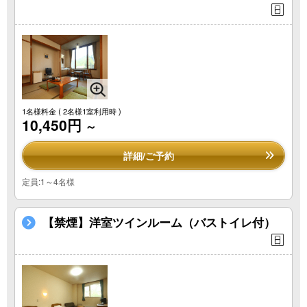
1名様料金
( 2名様1室利用時 )
10,450円
～
詳細/ご予約
定員:1～4名様
【禁煙】洋室ツインルーム（バストイレ付）