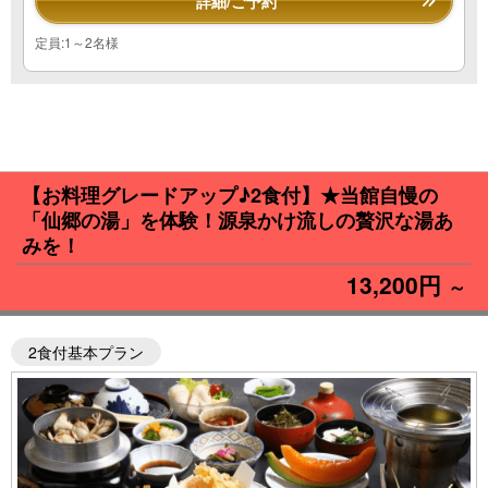
詳細/ご予約
定員:1～2名様
【お料理グレードアップ♪2食付】★当館自慢の
「仙郷の湯」を体験！源泉かけ流しの贅沢な湯あ
みを！
13,200円
～
2食付基本プラン