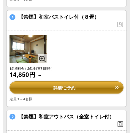
【禁煙】和室バストイレ付（８畳）
1名様料金
( 2名様1室利用時 )
14,850円
～
詳細/ご予約
定員:1～4名様
【禁煙】和室アウトバス（全室トイレ付）