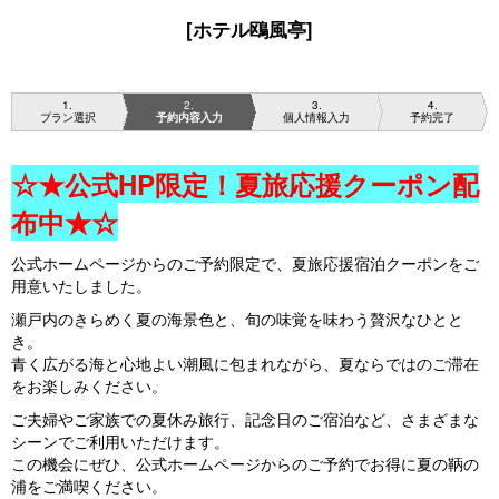
[ホテル鴎風亭]
1
2
3
4
プラン選択
予約内容入力
個人情報入力
予約完了
☆★公式HP限定！夏旅応援クーポン配
布中★☆
公式ホームページからのご予約限定で、夏旅応援宿泊クーポンをご
用意いたしました。
瀬戸内のきらめく夏の海景色と、旬の味覚を味わう贅沢なひとと
き。
青く広がる海と心地よい潮風に包まれながら、夏ならではのご滞在
をお楽しみください。
ご夫婦やご家族での夏休み旅行、記念日のご宿泊など、さまざまな
シーンでご利用いただけます。
この機会にぜひ、公式ホームページからのご予約でお得に夏の鞆の
浦をご満喫ください。