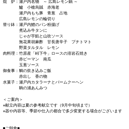
焜 炉：瀬戸内名物 ～ 広島レモン鍋 ～
鱸 小槍烏賊 赤海老
瀬戸内もち豚 青葱 占地
広島レモンの輪切り
替り鉢：瀬戸内鱧のパン粉揚げ
煮込み牛タンに
じゃが芋餡と山吹ソース
無花果胡麻酢 甘長唐辛子 プチトマト
野菜タルタル レモン
肉料理：竹原産「峠下牛」ロースの溶岩石焼き
赤ピーマン 南瓜
玉葱ソース
御食事：鯛の炊き込みご飯
赤出し 香の物
水菓子：瀬戸内カタラーナとバームクーヘン
鞆の浦あんみつ
＜ご案内＞
※献立内容は夏の参考献立です（9月中旬頃まで）
※器や内容等、季節や仕入の都合で多少変更する場合がございます
■ご朝食■