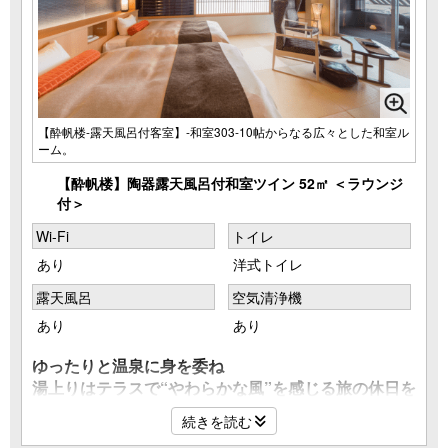
【酔帆楼-露天風呂付客室】-和室303-10帖からなる広々とした和室ル
ーム。
【酔帆楼】陶器露天風呂付和室ツイン 52㎡ ＜ラウンジ
付＞
Wi-Fi
トイレ
あり
洋式トイレ
露天風呂
空気清浄機
あり
あり
ゆったりと温泉に身を委ね
湯上りはテラスで“やわらかな風”を感じる旅の休日を
――。
続きを読む
家族でもお楽しみいただける『露天風呂付特別室』