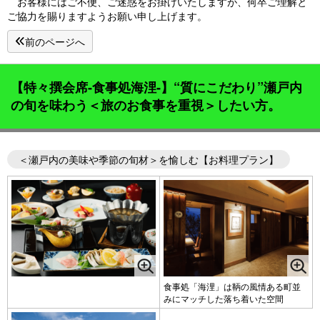
お客様にはご不便、ご迷惑をお掛けいたしますが、何卒ご理解と
ご協力を賜りますようお願い申し上げます。
前のページへ
【特々撰会席-食事処海浬-】“質にこだわり”瀬戸内
の旬を味わう＜旅のお食事を重視＞したい方。
＜瀬戸内の美味や季節の旬材＞を愉しむ【お料理プラン】
食事処「海浬」は鞆の風情ある町並
みにマッチした落ち着いた空間