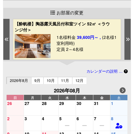
お部屋の変更
【酔帆楼】陶器露天風呂付和室ツイン 52㎡ ＜ラウ
プ
ンジ付＞
ジ
1
1名様料金
39,600円～ ,
(2名様1
Previous
N
室利用時)
定員 2～4名様
カレンダーの説明 …
2026年8月
9月
10月
11月
12月
2026年08月
日
月
火
水
木
金
土
26
27
28
29
30
31
1
2
3
4
5
6
7
8
9
10
11
12
13
14
15