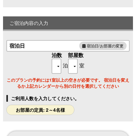
洗練された和モダンの空間は、日常を忘れる心地よさです。
■□露天風呂付客室-酔帆楼-□■
「誰にも邪魔されない、気兼ねない滞在」
ご宿泊内容の入力
まさに“枠なプライベート空間”に特化した【露天風呂付客室-
酔帆楼】
日常では体感できない「露天風呂」を“いつでもお好きな時
宿泊日
宿泊日/お部屋の変更
に”
当館でたった＜＜3部屋のみ＞＞の限られた
泊数
部屋数
露天風呂付特別客室フロア-酔帆楼（すいはんろう）-で
ワンランク上のご滞在をお楽しみ下さい
泊
室
■間取り■(52㎡)
このプランの予約には1室以上の空きが必要です。 宿泊日を変え
和室10畳＋ツインベッド/リビングルーム/陶器露天風呂/テラ
るか上記カレンダーから別の日付を選択してください
ス
※3名様以上のご利用の際は、エキストラベッドをご用意いた
ご利用人数を入力してください。
します。
お部屋の定員: 2～4名様
■お部屋特典■
＜特典1＞
プレミアムラウンジ無料利用[2022年-NEW OPEN-]
アルコール、ソフトドリンク等すべてフリーでお楽しみいた