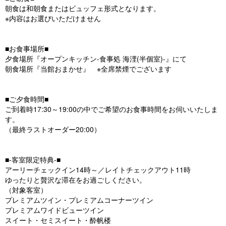
朝食は和朝食またはビュッフェ形式となります。
※内容はお選びいただけません
■お食事場所■
夕食場所『オープンキッチン-食事処 海浬(半個室)-』にて
朝食場所『当館おまかせ』 ※全席禁煙でございます
■ご夕食時間■
ご到着時17:30～19:00の中でご希望のお食事時間をお伺いいたしま
す。
（最終ラストオーダー20:00）
■‐客室限定特典‐■
アーリーチェックイン14時～／レイトチェックアウト11時
ゆったりと贅沢な滞在をお過ごしください。
（対象客室）
プレミアムツイン・プレミアムコーナーツイン
プレミアムワイドビューツイン
スイート・セミスイート・酔帆楼