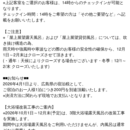
※上記客室をご選択のお客様は、14時からのチェックインが可能と
なります。
チェックイン時間：14時をご希望の方は「その他ご要望など」へ記
載をお願いいたします。
【ご注意】
※「屋上展望露天風呂」および「屋上展望貸切風呂」については、吹
き抜け構造の為、
雨天時や強風時や寒波などの際のお客様の安全性の確保から、12月
1日～2月末はクローズさせて頂きます。
(・通年：天候によりクローズする場合がございます・冬季：12/1～
2/末 クローズいたします)
■■お知らせ■■
2026年4月1日より、広島県の宿泊税として、
ご宿泊のお一人様1泊につき200円を別途頂戴いたします。
※決済方法に関わらず現地でお支払いとなります。
【大浴場改装工事のご案内】
※2026年10月1日～12月末(予定)は、3階大浴場露天風呂の改装工事
を実施します。
期間中は大浴場露天風呂をご利用いただけませんが、内風呂は通常
どおり営業します。