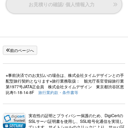
お見積りの確認/ 個人情報入力
だけます。
＜特典２＞
アーリーチェックイン14時（通常15時）
レイトチェックアウト11時（通常10時）
■客室設備■
陶器露天風呂/4KスマートTV/ブルーレイプレイヤー/加湿空気
清浄機/冷蔵庫/トイレ
前のページへ
※事前決済でのお支払いの場合は、株式会社タイムデザインとの手
配型旅行契約となります※旅行業務取扱： 観光庁長官登録旅行業
第1977号JATA正会員 株式会社タイムデザイン 東京都渋谷区恵
比寿1-18-14-8F
旅行業約款・条件書等
実在性の証明とプライバシー保護のため、DigiCertの
SSLサーバ証明書を使用し、SSL暗号化通信を実現し
ています。サイトシールのクリックにより、サーバ証