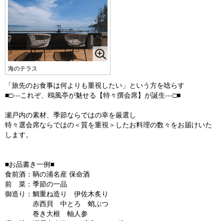
海のテラス
「旅先のお食事は何よりも重視したい」という方を唸らす
■□---これぞ、鴎風亭が魅せる【特々撰会席】が誕生---□■
瀬戸内の素材、季節ならではの幸を厳選し
特々選会席ならではの＜質を重視＞したお料理の数々をお届けいた
します。
■お品書き一例■
食前酒：鞆の浦名産 保命酒
前 菜：季節の一品
御造り：鯛重ね造り 伊佐木炙り
赤西貝 中とろ 蛸ぶつ
巻き大根 軸人参