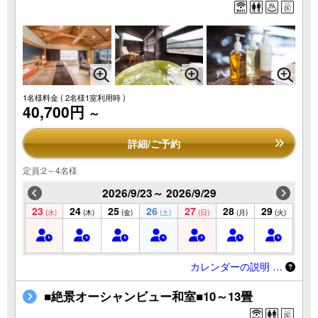
1名様料金
( 2名様1室利用時 )
40,700円
～
詳細/ご予約
定員:2～4名様
2026/9/23～ 2026/9/29
23
24
25
26
27
28
29
(水)
(木)
(金)
(土)
(日)
(月)
(火)
カレンダーの説明 …
■絶景オーシャンビュー和室■10～13畳