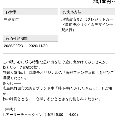
23,100円～
お食事
お支払方法
朝夕食付
現地決済またはクレジットカー
ド事前決済（タイムデザイン手
配旅行）
宿泊可能期間
2026/09/23 ～ 2026/11/30
この秋、心に残る特別な思い出を紡ぐ旅に出かけてみませんか。
秋といえば“食欲の秋”。
当館人気No.1、鴎風亭オリジナルの「海鮮フォンデュ鍋」をぜひご
堪能ください。
さらに――
広島県竹原市の誇るブランド牛「峠下牛(たおしたぎゅう)」もご用
意。
秋の味覚とともに、心温まるひとときをお愉しみください。
《特典》
1.アーリーチェックイン（通常15:00→14:00）