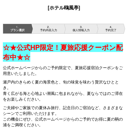
[ホテル鴎風亭]
1
2
3
4
プラン選択
予約内容入力
個人情報入力
予約完了
☆★公式HP限定！夏旅応援クーポン配
布中★☆
公式ホームページからのご予約限定で、夏旅応援宿泊クーポンをご
用意いたしました。
瀬戸内のきらめく夏の海景色と、旬の味覚を味わう贅沢なひとと
き。
青く広がる海と心地よい潮風に包まれながら、夏ならではのご滞在
をお楽しみください。
ご夫婦やご家族での夏休み旅行、記念日のご宿泊など、さまざまな
シーンでご利用いただけます。
この機会にぜひ、公式ホームページからのご予約でお得に夏の鞆の
浦をご満喫ください。