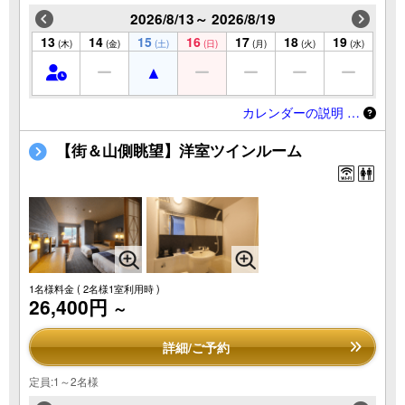
2026/8/13～ 2026/8/19
13
14
15
16
17
18
19
(木)
(金)
(土)
(日)
(月)
(火)
(水)
カレンダーの説明 …
【街＆山側眺望】洋室ツインルーム
1名様料金
( 2名様1室利用時 )
26,400円
～
詳細/ご予約
定員:1～2名様