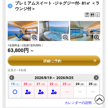
プレミアムスイート -ジャグジー付- 81㎡ ＜ラ
ウンジ付＞
1名様料金
( 2名様1室利用時 )
63,800円
～
詳細/ご予約
定員:2～6名様
2026/9/19～ 2026/9/25
19
20
21
22
23
24
25
(土)
(日)
(月)
(火)
(水)
(木)
(金)
カレンダーの説明 …
この