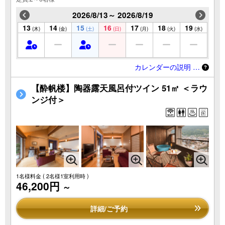
2026/8/13～ 2026/8/19
13
14
15
16
17
18
19
(木)
(金)
(土)
(日)
(月)
(火)
(水)
カレンダーの説明 …
【酔帆楼】陶器露天風呂付ツイン 51㎡ ＜ラウ
ンジ付＞
1名様料金
( 2名様1室利用時 )
46,200円
～
詳細/ご予約