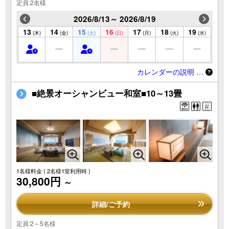
定員:2名様
2026/8/13～ 2026/8/19
13
14
15
16
17
18
19
(木)
(金)
(土)
(日)
(月)
(火)
(水)
カレンダーの説明 …
■絶景オーシャンビュー和室■10～13畳
1名様料金
( 2名様1室利用時 )
30,800円
～
詳細/ご予約
定員:2～5名様