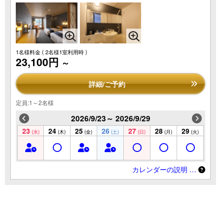
1名様料金
( 2名様1室利用時 )
23,100円
～
詳細/ご予約
定員:1～2名様
2026/9/23～ 2026/9/29
23
24
25
26
27
28
29
(水)
(木)
(金)
(土)
(日)
(月)
(火)
カレンダーの説明 …