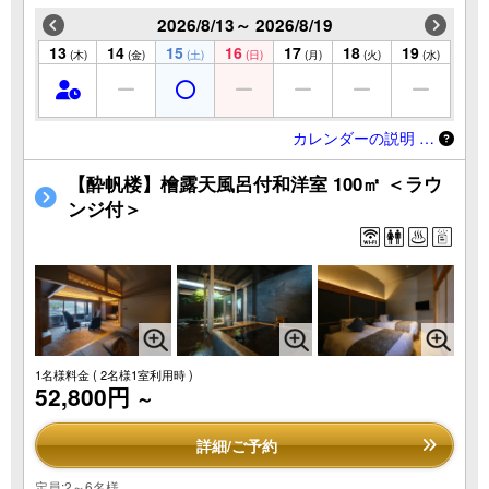
2026/8/13～ 2026/8/19
13
14
15
16
17
18
19
(木)
(金)
(土)
(日)
(月)
(火)
(水)
カレンダーの説明 …
【酔帆楼】檜露天風呂付和洋室 100㎡ ＜ラウ
ンジ付＞
1名様料金
( 2名様1室利用時 )
52,800円
～
詳細/ご予約
定員:2～6名様