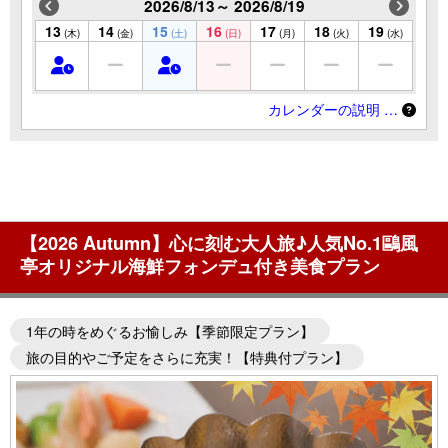
2026/8/13～ 2026/8/19
13
14
15
16
17
18
19
(木)
(金)
(土)
(日)
(月)
(火)
(水)
カレンダーの説明 …
【2026 Autumn】心に刻む大人旅♪人気No.1鷗風
亭オリジナル海鮮フォンデュ付き美食プラン
1年の時をめぐるお愉しみ【季節限定プラン】
旅の目的やご予定をさらに充実！【特典付プラン】