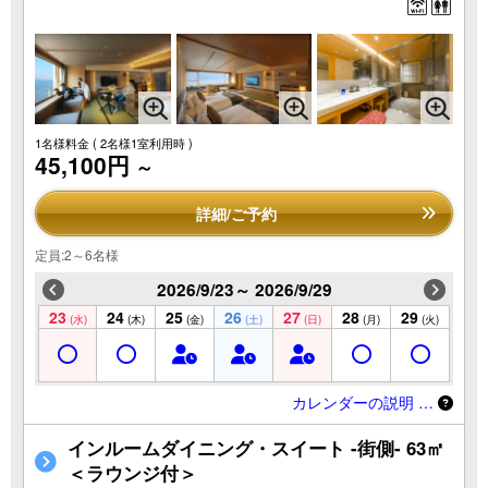
1名様料金
( 2名様1室利用時 )
45,100円
～
詳細/ご予約
定員:2～6名様
2026/9/23～ 2026/9/29
23
24
25
26
27
28
29
(水)
(木)
(金)
(土)
(日)
(月)
(火)
カレンダーの説明 …
インルームダイニング・スイート -街側- 63㎡
＜ラウンジ付＞