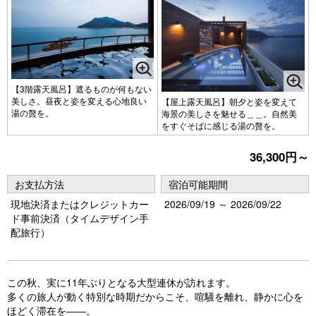
【3階露天風呂】遮るものが何もない
美しさ。昼夜と姿を変える心地良い
【屋上露天風呂】朝夕と姿を変えて
湯の贅を。
海景の美しさを魅せる＿＿。自然美
をすぐそばに感じる湯の贅を。
36,300円～
お支払方法
宿泊可能期間
現地決済またはクレジットカー
2026/09/19 ～ 2026/09/22
ド事前決済（タイムデザイン手
配旅行）
この秋、実に11年ぶりとなる大型連休が訪れます。
多くの旅人が動く特別な時期だからこそ、喧騒を離れ、静かに心を
ほどく滞在を――。