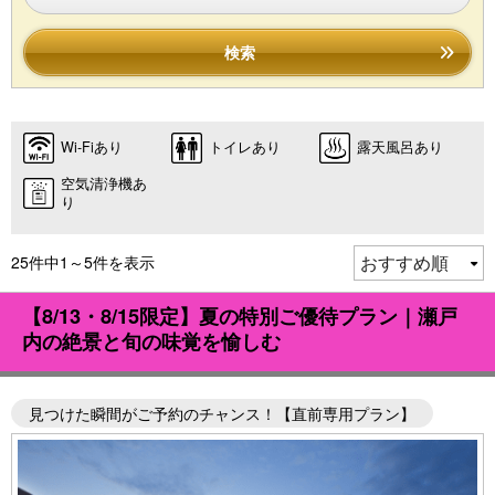
検索
Wi-Fiあり
トイレあり
露天風呂あり
空気清浄機あ
り
25件中1～5件を表示
【8/13・8/15限定】夏の特別ご優待プラン｜瀬戸
内の絶景と旬の味覚を愉しむ
見つけた瞬間がご予約のチャンス！【直前専用プラン】