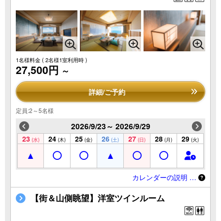
1名様料金
( 2名様1室利用時 )
27,500円
～
詳細/ご予約
定員:2～5名様
2026/9/23～ 2026/9/29
23
24
25
26
27
28
29
(水)
(木)
(金)
(土)
(日)
(月)
(火)
カレンダーの説明 …
【街＆山側眺望】洋室ツインルーム