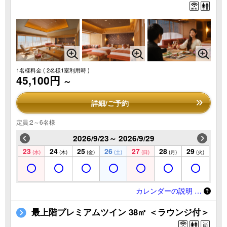
1名様料金
( 2名様1室利用時 )
45,100円
～
詳細/ご予約
定員:2～6名様
2026/9/23～ 2026/9/29
23
24
25
26
27
28
29
(水)
(木)
(金)
(土)
(日)
(月)
(火)
カレンダーの説明 …
最上階プレミアムツイン 38㎡ ＜ラウンジ付＞