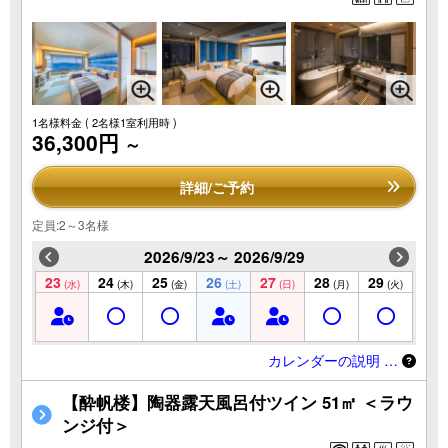
1名様料金
( 2名様1室利用時 )
36,300円
～
詳細/ご予約
定員:2～3名様
2026/9/23～ 2026/9/29
23
24
25
26
27
28
29
(水)
(木)
(金)
(土)
(日)
(月)
(火)
カレンダーの説明 …
【酔帆楼】陶器露天風呂付ツイン 51㎡ ＜ラウ
ンジ付＞