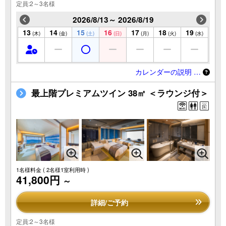
定員:2～3名様
2026/8/13～ 2026/8/19
13
14
15
16
17
18
19
(木)
(金)
(土)
(日)
(月)
(火)
(水)
カレンダーの説明 …
最上階プレミアムツイン 38㎡ ＜ラウンジ付＞
1名様料金
( 2名様1室利用時 )
41,800円
～
詳細/ご予約
定員:2～3名様