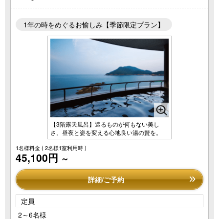
1年の時をめぐるお愉しみ【季節限定プラン】
【3階露天風呂】遮るものが何もない美し
さ。昼夜と姿を変える心地良い湯の贅を。
1名様料金
( 2名様1室利用時 )
45,100円
～
詳細/ご予約
定員
2～6名様