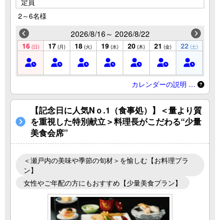
定員
2～6名様
2026/8/16～ 2026/8/22
16
17
18
19
20
21
22
(日)
(月)
(火)
(水)
(木)
(金)
(土)
カレンダーの説明 …
【記念日に人気Nｏ.1（食事処）】＜量より質
を重視した特別献立＞料理長がこだわる“少量
美食会席”
＜瀬戸内の美味や季節の旬材＞を愉しむ【お料理プラ
ン】
女性やご年配の方にもおすすめ【少量美食プラン】