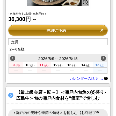
1名様料金
( 2名様1室利用時 )
36,300円
～
詳細/ご予約
定員
2～6名様
2026/8/9～ 2026/8/15
9
10
11
12
13
14
15
(日)
(月)
(火)
(水)
(木)
(金)
(土)
カレンダーの説明 …
【最上級会席－匠－】＜瀬戸内旬魚の姿盛り×
広島牛＞旬の瀬戸内食材を“個室”で愉しむ
＜瀬戸内の美味や季節の旬材＞を愉しむ【お料理プラ