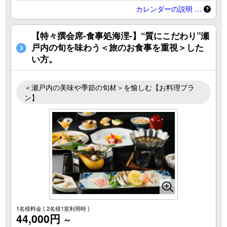
カレンダーの説明 …
【特々撰会席-食事処海浬-】“質にこだわり”瀬
戸内の旬を味わう＜旅のお食事を重視＞した
い方。
＜瀬戸内の美味や季節の旬材＞を愉しむ【お料理プラ
ン】
1名様料金
( 2名様1室利用時 )
44,000円
～