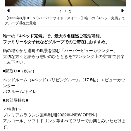
1
/
5
Pr
N
【2022年3月OPEN◇ハーバーサイド・スイート】唯一の「4ベッド完備」で
グループ滞在に最適！
e
e
vi
xt
唯一の「4ベッド完備」で、最大６名様迄ご宿泊可能。
ファミリーや女子旅などグループでのご滞在におすすめ。
o
鞆の穏やかな港町の風景を望む「ハーバービューカウンター」
u
大切な方々と語らう憩いのひとときを“ワンランク上の空間”でお楽
s
しみ下さい。
■間取り■（86㎡)
ベッドルーム（4ベッド）/リビングルーム（17.5帖）＋ビューカウ
ンター
バスルーム/トイレ
■お部屋特典■
＜特典1＞
プレミアムラウンジ無料利用[2022年-NEW OPEN-]
アルコール、ソフトドリンク等すべてフリーでお楽しみいただけま
す。