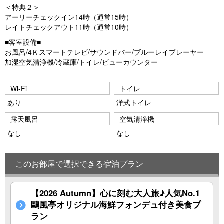
＜特典２＞
アーリーチェックイン14時（通常15時）
レイトチェックアウト11時（通常10時）
■客室設備■
お風呂/4Ｋスマートテレビ/サウンドバー/ブルーレイプレーヤー
加湿空気清浄機/冷蔵庫/トイレ/ビューカウンター
Wi-Fi
トイレ
あり
洋式トイレ
露天風呂
空気清浄機
なし
なし
このお部屋で選択できる宿泊プラン
【2026 Autumn】心に刻む大人旅♪人気No.1
鷗風亭オリジナル海鮮フォンデュ付き美食プ
ラン