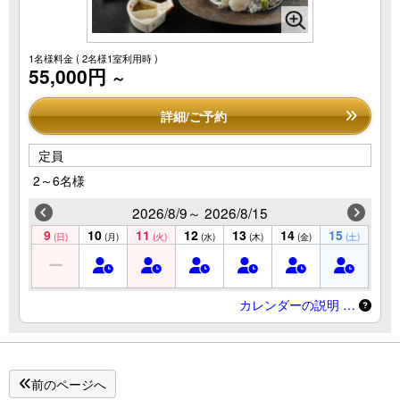
1名様料金
( 2名様1室利用時 )
55,000円
～
詳細/ご予約
定員
2～6名様
2026/8/9～ 2026/8/15
9
10
11
12
13
14
15
(日)
(月)
(火)
(水)
(木)
(金)
(土)
カレンダーの説明 …
前のページへ