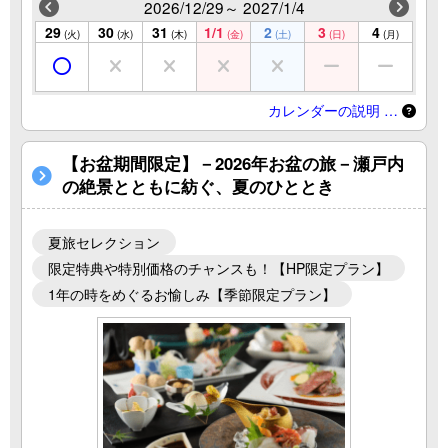
2026/12/29～ 2027/1/4
29
30
31
1/1
2
3
4
(火)
(水)
(木)
(金)
(土)
(日)
(月)
カレンダーの説明 …
【お盆期間限定】－2026年お盆の旅－瀬戸内
の絶景とともに紡ぐ、夏のひととき
夏旅セレクション
限定特典や特別価格のチャンスも！【HP限定プラン】
1年の時をめぐるお愉しみ【季節限定プラン】