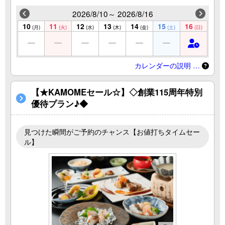
2026/8/10～ 2026/8/16
10
11
12
13
14
15
16
(月)
(火)
(水)
(木)
(金)
(土)
(日)
カレンダーの説明 …
【★KAMOMEセール☆】◇創業115周年特別
優待プラン♪◆
見つけた瞬間がご予約のチャンス【お値打ちタイムセー
ル】