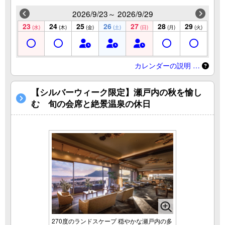
2026/9/23～ 2026/9/29
23
24
25
26
27
28
29
(水)
(木)
(金)
(土)
(日)
(月)
(火)
カレンダーの説明 …
【シルバーウィーク限定】瀬戸内の秋を愉し
む 旬の会席と絶景温泉の休日
270度のランドスケープ 穏やかな瀬戸内の多