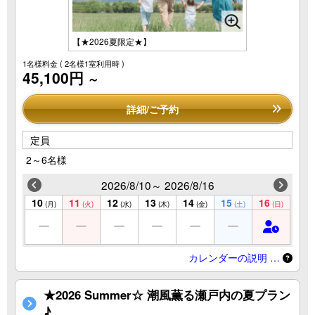
【★2026夏限定★】
1名様料金
( 2名様1室利用時 )
45,100円
～
詳細/ご予約
定員
2～6名様
2026/8/10～ 2026/8/16
10
11
12
13
14
15
16
(月)
(火)
(水)
(木)
(金)
(土)
(日)
カレンダーの説明 …
★2026 Summer☆ 潮風薫る瀬戸内の夏プラン
♪