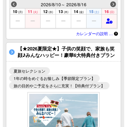
2026/8/10～ 2026/8/16
10
11
12
13
14
15
16
(月)
(火)
(水)
(木)
(金)
(土)
(日)
カレンダーの説明 …
【★2026夏限定★】子供の笑顔で、家族も笑
顔♪みんなハッピー！豪華6大特典付きプラン
夏旅セレクション
1年の時をめぐるお愉しみ【季節限定プラン】
旅の目的やご予定をさらに充実！【特典付プラン】