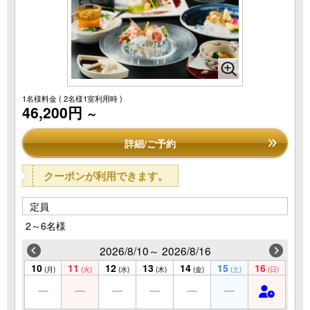
1名様料金
( 2名様1室利用時 )
46,200円
～
詳細/ご予約
クーポンが利用できます。
定員
2～6名様
2026/8/10～ 2026/8/16
10
11
12
13
14
15
16
(月)
(火)
(水)
(木)
(金)
(土)
(日)