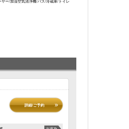
ヤー/加湿空気清浄機/バス/冷蔵庫/トイレ
レ
詳細/ご予約
25
次週