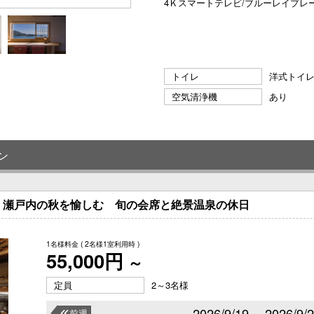
4Ｋスマートテレビ/ブルーレイプレー
トイレ
洋式トイ
空気清浄機
あり
ン
】瀬戸内の秋を愉しむ 旬の会席と絶景温泉の休日
1名様料金
( 2名様1室利用時 )
55,000円
～
定員
2～3名様
2026/9/19～ 2026/9/
前週