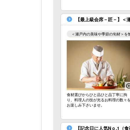
【最上級会席－匠－】＜瀬
＜瀬戸内の美味や季節の旬材＞を
食材選びからひと品ひと品丁寧に拘
り、料理人の技が光るお料理の数々
お楽しみ下さいませ。
【記念日に人気Nｏ.1（