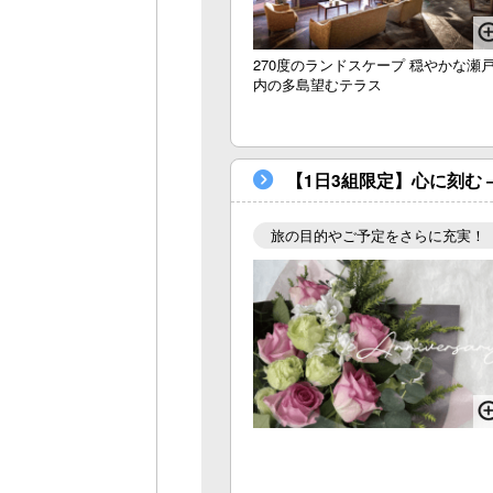
270度のランドスケープ 穏やかな瀬
内の多島望むテラス
【1日3組限定】心に刻む ― An
旅の目的やご予定をさらに充実！