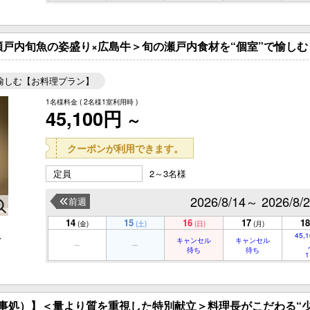
戸内旬魚の姿盛り×広島牛＞旬の瀬戸内食材を“個室”で愉しむ
愉しむ【お料理プラン】
1名様料金
( 2名様1室利用時 )
45,100円
～
クーポンが利用できます。
定員
2～3名様
2026/8/14～ 2026/8/
前週
14
15
16
17
18
(金)
(土)
(日)
(月)
45,1
を
キャンセル
キャンセル
待ち
待ち
1
食事処）】＜量より質を重視した特別献立＞料理長がこだわる“