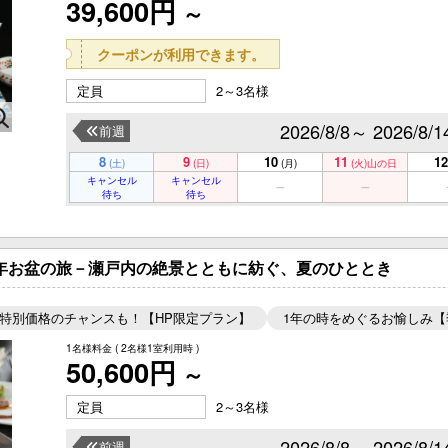
39,600円
～
クーポンが利用できます。
定員
2～3名様
2026/8/8～ 2026/8/1
前週
8
9
10
11
12
(土)
(日)
(月)
(火)
山の日
キャンセル
キャンセル
待ち
待ち
6年お盆の旅－瀬戸内の絶景とともに紡ぐ、夏のひととき
特別価格のチャンスも！【HP限定プラン】
1年の時をめぐるお愉しみ
1名様料金
( 2名様1室利用時 )
50,600円
～
定員
2～3名様
2026/8/8～ 2026/8/1
前週