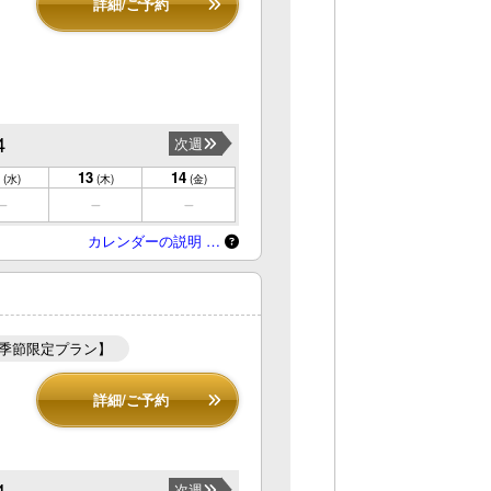
詳細/ご予約
4
次週
13
14
(水)
(木)
(金)
カレンダーの説明 …
【季節限定プラン】
詳細/ご予約
4
次週