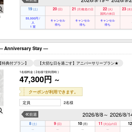
19
20
21
22
23
(土)
(日)
(月)
敬老の日
(火)
(水)
国民の休日
戸
55,000円 /
キャンセル
キャンセル
キャンセル
人
待ち
待ち
待ち
1 室
niversary Stay ―
【特典付プラン】
【大切な日を過ごす】アニバーサリープラン★
1名様料金
( 2名様1室利用時 )
47,300円
～
クーポンが利用できます。
定員
2名様
2026/8/8～ 2026/8/1
前週
8
9
10
11
12
(土)
(日)
(月)
(火)
山の日