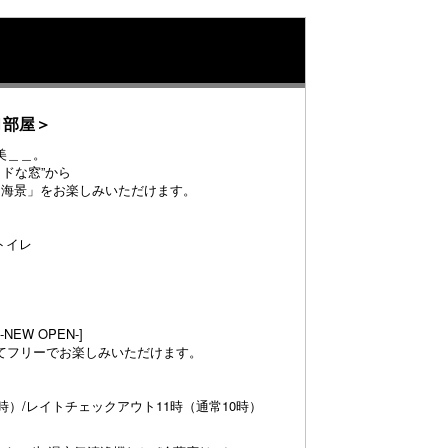
1部屋＞
美＿＿。
ドな窓”から
な海景」をお楽しみいただけます。
トイレ
EW OPEN-]
てフリーでお楽しみいただけます。
時）/レイトチェックアウト11時（通常10時）