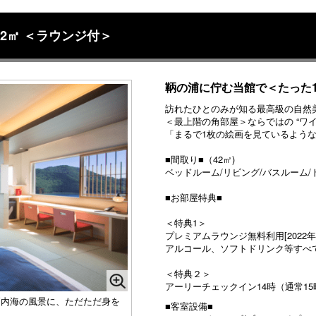
2㎡ ＜ラウンジ付＞
鞆の浦に佇む当館で＜たった
訪れたひとのみが知る最高級の自然
＜最上階の角部屋＞ならではの “ワイ
「まるで1枚の絵画を見ているよう
■間取り■（42㎡)
ベッドルーム/リビング/バスルーム/
■お部屋特典■
＜特典1＞
プレミアムラウンジ無料利用[2022年-N
アルコール、ソフトドリンク等すべ
＜特典２＞
アーリーチェックイン14時（通常15
戸内海の風景に、ただただ身を
■客室設備■