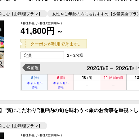
愉しむ【お料理プラン】
女性やご年配の方にもおすすめ【少量美食プラ
1名様料金
( 2名様1室利用時 )
41,800円
～
クーポンが利用できます。
定員
2～3名様
2026/8/8～ 2026/8/1
前週
8
9
10
11
12
(土)
(日)
(月)
(火)
山の日
キャンセル
キャンセル
待ち
待ち
-】“質にこだわり”瀬戸内の旬を味わう＜旅のお食事を重視＞
愉しむ【お料理プラン】
1名様料金
( 2名様1室利用時 )