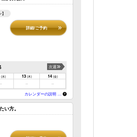
ン】
詳細/ご予約
4
次週
13
14
(水)
(木)
(金)
カレンダーの説明 …
したい方。