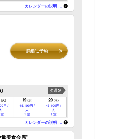
カレンダーの説明 …
詳細/ご予約
20
次週
19
20
(火)
(水)
(木)
00円 /
45,100円 /
45,100円 /
人
人
人
 室
1 室
1 室
カレンダーの説明 …
少量美食会席”