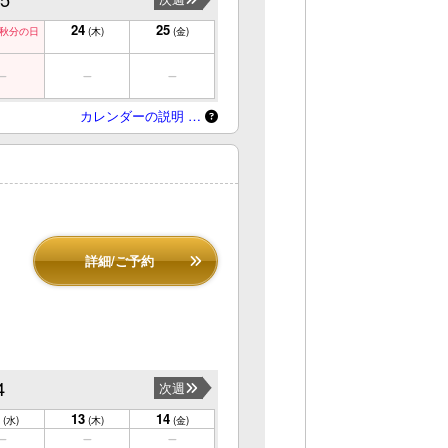
24
25
秋分の日
(木)
(金)
カレンダーの説明 …
詳細/ご予約
4
次週
13
14
(水)
(木)
(金)