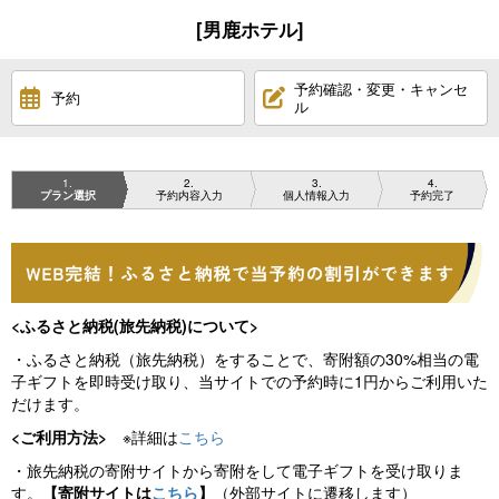
[男鹿ホテル]
予約確認・変更・キャンセ
予約
ル
1
2
3
4
プラン選択
予約内容入力
個人情報入力
予約完了
<ふるさと納税(旅先納税)について>
・ふるさと納税（旅先納税）をすることで、寄附額の30%相当の電
子ギフトを即時受け取り、当サイトでの予約時に1円からご利用いた
だけます。
<ご利用方法>
※詳細は
こちら
・旅先納税の寄附サイトから寄附をして電子ギフトを受け取りま
す。
【寄附サイトは
こちら
】
（外部サイトに遷移します）