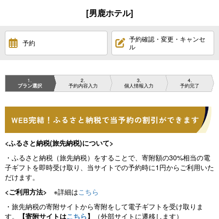
[男鹿ホテル]
予約確認・変更・キャンセ
予約
ル
1
2
3
4
プラン選択
予約内容入力
個人情報入力
予約完了
<ふるさと納税(旅先納税)について>
・ふるさと納税（旅先納税）をすることで、寄附額の30%相当の電
子ギフトを即時受け取り、当サイトでの予約時に1円からご利用いた
だけます。
<ご利用方法>
※詳細は
こちら
・旅先納税の寄附サイトから寄附をして電子ギフトを受け取りま
す。
【寄附サイトは
こちら
】
（外部サイトに遷移します）