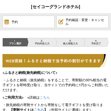
[セイコーグランドホテル]
予約確認・変更・キャンセ
予約
ル
1
2
3
4
プラン選択
予約内容入力
個人情報入力
予約完了
<ふるさと納税(旅先納税)について>
・ふるさと納税（旅先納税）をすることで、寄附額の30%相当の電
子ギフトを即時受け取り、当サイトでの予約時に1円からご利用いた
だけます。
<ご利用方法>
※詳細は
こちら
・旅先納税の寄附サイトから寄附をして電子ギフトを受け取りま
す。
【寄附サイトは
こちら
】
（外部サイトに遷移します）