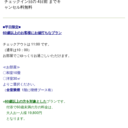
チェックイン日の 4日前 までキ
s
ャンセル料無料
■平日限定■
60歳以上のお客様にお値打ちなプラン
チェックアウトは 11:00 です。
（通常は10：00）
お部屋でごゆっくりお過ごしいただけます。
≪お部屋≫
〇和室10畳
〇洋室30㎡
よりご選択ください。
（
全室禁煙
1階に喫煙ブース有）
※
60歳以上の方を対象とした
プランです。
付添で60歳未満の方の料金は、
大人お一人様 19,800円
となります。