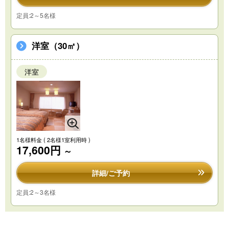
定員:2～5名様
洋室（30㎡）
洋室
1名様料金
( 2名様1室利用時 )
17,600円
～
詳細/ご予約
定員:2～3名様