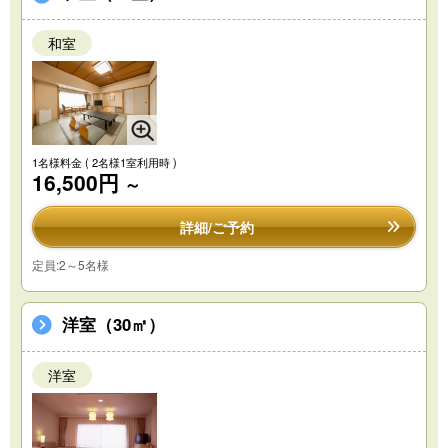
和室
1名様料金
( 2名様1室利用時 )
16,500円
～
詳細/ご予約
定員:2～5名様
洋室（30㎡）
洋室