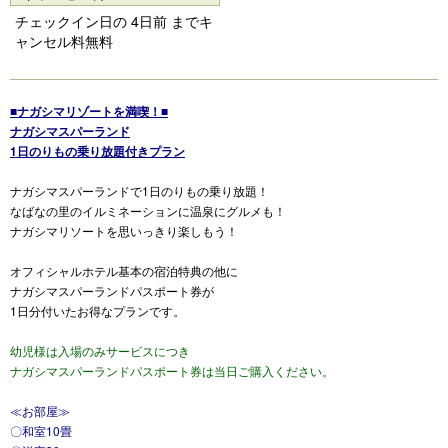
s
チェックイン日の 4日前 までキ
ャンセル料無料
■ナガシマリゾートを満喫！■
ナガシマスパーランド
1日のりもの乗り放題付きプラン
ナガシマスパーランドで1日のりもの乗り放題！
なばなの里のイルミネーションに温泉にグルメも！
ナガシマリソートを思いっきり楽しもう！
オフィシャルホテル基本の宿泊特典の他に
ナガシマスパーランドパスポート券が
1日分付いたお得なプランです。
幼児様は入場のみサービスにつき
ナガシマスパーランドパスポート券は当日ご購入ください。
≪お部屋≫
〇和室10畳