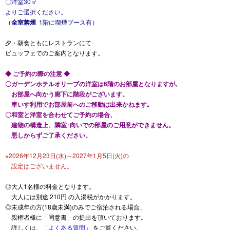
〇洋室30㎡
よりご選択ください。
（
全室禁煙
1階に喫煙ブース有）
夕・朝食ともにレストランにて
ビュッフェでのご案内となります。
◆ ご予約の際の注意 ◆
〇ガーデンホテルオリーブの洋室は6階のお部屋となりますが､
お部屋へ向かう廊下に階段がございます。
車いす利用でお部屋前へのご移動は出来かねます｡
〇和室と洋室を合わせてご予約の場合、
建物の構造上、隣室･向いでの部屋のご用意ができません。
悪しからずご了承ください。
※2026年12月23日(水)～2027年1月5日(火)の
設定はございません。
◎大人1名様の料金となります。
大人には別途 210円 の入湯税がかかります。
◎未成年の方(18歳未満)のみでご宿泊される場合、
親権者様に「同意書」の提出を頂いております。
詳しくは、
「よくある質問」
をご覧ください。