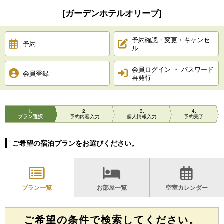
[ガーデンホテルオリーブ]
予約確認・変更・キャンセ
予約
ル
会員ログイン ・ パスワード
会員登録
再発行
1
2
3
4
プラン選択
予約内容入力
個人情報入力
予約完了
ご希望の宿泊プランをお選びください。
プラン一覧
お部屋一覧
空室カレンダー
ご希望の条件で検索してください。