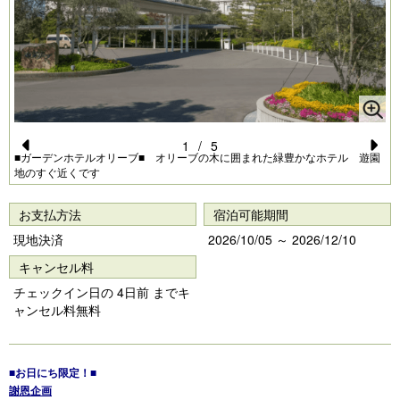
1
/
5
■ガーデンホテルオリーブ■ オリーブの木に囲まれた緑豊かなホテル 遊園
Pr
N
地のすぐ近くです
e
e
お支払方法
宿泊可能期間
vi
xt
現地決済
2026/10/05 ～ 2026/12/10
o
キャンセル料
u
チェックイン日の 4日前 までキ
s
ャンセル料無料
■お日にち限定！■
謝恩企画