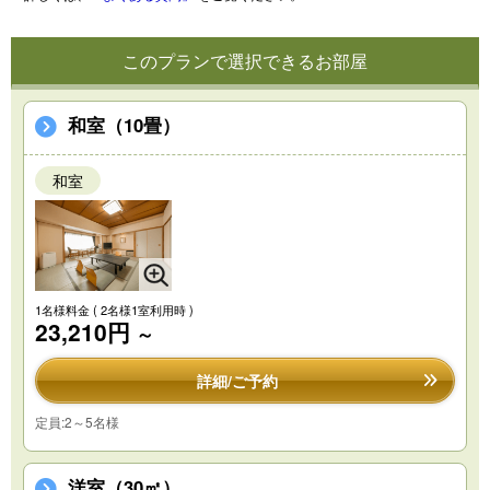
このプランで選択できるお部屋
和室（10畳）
和室
1名様料金
( 2名様1室利用時 )
23,210円
～
詳細/ご予約
定員:2～5名様
洋室（30㎡）