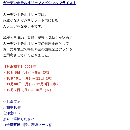
ガーデンホテルオリーブスペシャルプライス！
ガーデンホテルオリーブは、
緑豊かなナガシマリゾート内に佇む
カジュアルなホテルです。
皆様の日頃のご愛顧に感謝の気持ちを込めて、
ガーデンホテルオリーブの謝恩企画として
お日にち限定で特別料金の謝恩記念プランを
ご用意させていただきました。
【対象期間】 2026年
・10月 5日（月）～ 8日（木）
・10月19日（月）～ 22日（木）
・11月30日（月）～ 12月3日（木）
・12月 7日（月）～ 10日（木）
≪お部屋≫
〇和室10畳
〇洋室30㎡
よりご選択ください。
（
全室禁煙
1階に喫煙ブース有）