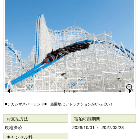
1
/
6
Pr
N
■ナガシマスパーランド■ 遊園地はアトラクションがいっぱい！
e
e
vi
xt
お支払方法
宿泊可能期間
o
現地決済
2026/10/01 ～ 2027/02/28
u
キャンセル料