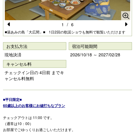
1
/
6
Pr
N
■湯あみの島「大広間」■ 1日2回の歌謡ショウも無料で観覧いただけます
e
e
お支払方法
宿泊可能期間
vi
xt
現地決済
2026/10/18 ～ 2027/02/28
o
キャンセル料
u
チェックイン日の 4日前 までキ
s
ャンセル料無料
■平日限定■
60歳以上のお客様にお値打ちなプラン
チェックアウトは 11:00 です。
（通常は10：00）
お部屋でごゆっくりお過ごしいただけます。