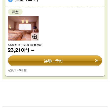
洋室
1名様料金
( 2名様1室利用時 )
23,210円
～
詳細/ご予約
定員:2～3名様