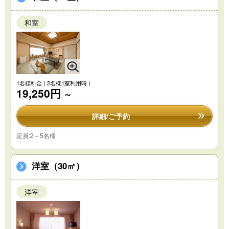
和室
1名様料金
( 2名様1室利用時 )
19,250円
～
詳細/ご予約
定員:2～5名様
洋室（30㎡）
洋室