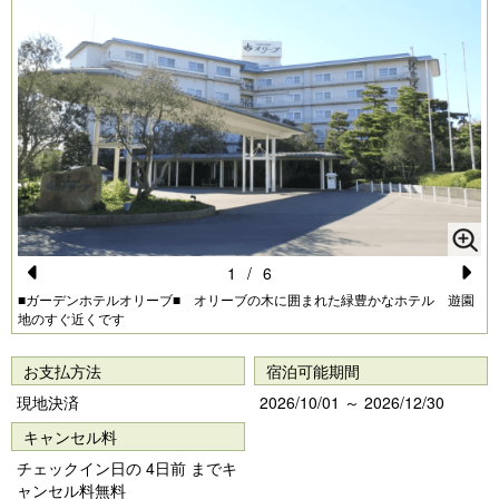
1
/
6
Pr
N
■ガーデンホテルオリーブ■ オリーブの木に囲まれた緑豊かなホテル 遊園
地のすぐ近くです
e
e
vi
xt
お支払方法
宿泊可能期間
o
現地決済
2026/10/01 ～ 2026/12/30
u
キャンセル料
s
チェックイン日の 4日前 までキ
ャンセル料無料