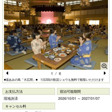
1
/
6
Pr
N
■湯あみの島「大広間」■ 1日2回の歌謡ショウも無料で観覧いただけます
e
e
お支払方法
宿泊可能期間
vi
xt
現地決済
2026/10/01 ～ 2027/01/07
o
キャンセル料
u