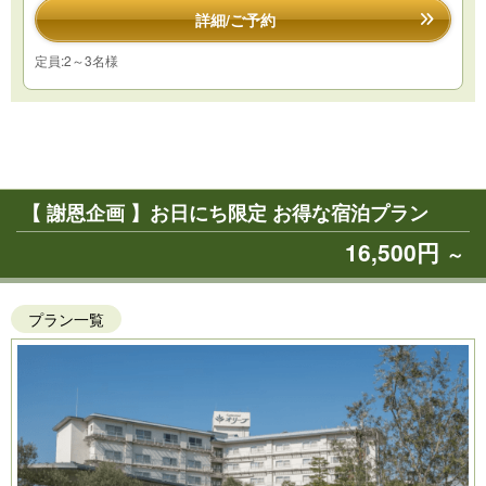
詳細/ご予約
定員:2～3名様
【 謝恩企画 】お日にち限定 お得な宿泊プラン
16,500円
～
プラン一覧