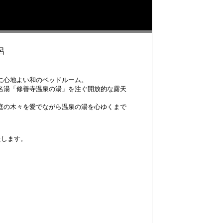
呂
に心地よい和のベッドルーム。
名湯「修善寺温泉の湯」を注ぐ開放的な露天
庭の木々を愛でながら温泉の湯を心ゆくまで
たします。