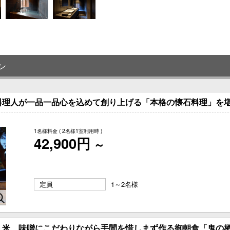
ン
料理人が一品一品心を込めて創り上げる「本格の懐石料理」を
1名様料金
( 2名様1室利用時 )
42,900円
～
定員
1～2名様
、米、味噌にこだわりながら手間を惜しまず作る御朝食「鬼の