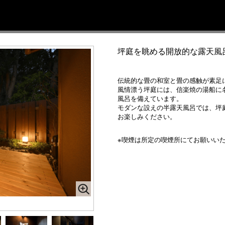
坪庭を眺める開放的な露天風
伝統的な畳の和室と畳の感触が素足
風情漂う坪庭には、信楽焼の湯船に
風呂を備えています。
モダンな設えの半露天風呂では、坪
お楽しみください。
※喫煙は所定の喫煙所にてお願いい