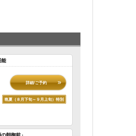
堪能
詳細/ご予約
晩夏（８月下旬～９月上旬）特別
栖の朝御前」