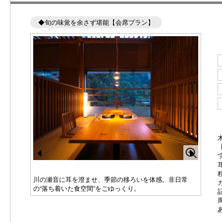
◆旬の味覚を余さず堪能【会席プラン】
【KA
感”
1
/
3
Pr
N
e
e
川の瀬音に耳を澄ませ、季節の移ろいを体感。非日常
の“落ち着いた食空間”をごゆっくり。
vi
xt
o