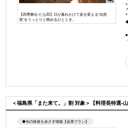
Pr
N
e
e
ろび式サウ
【四季舞台-たな田】日が暮れかけて姿を変える“自然
【内
美”をうっとりと眺めるひととき。
てご
vi
xt
o
u
s
＜福島県「また来て。」割 対象＞【料理長特選-
◆旬の味覚を余さず堪能【会席プラン】