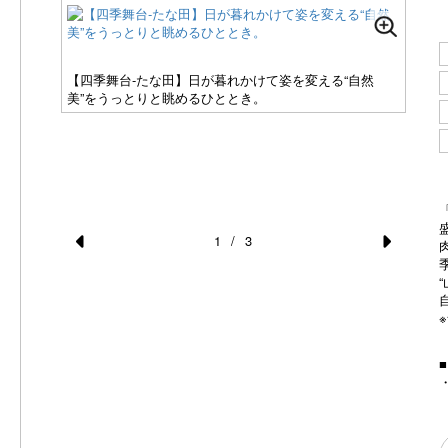
【四季舞台-たな田】日が暮れかけて姿を変える“自然
【四
美”をうっとりと眺めるひととき。
ック
1
/
3
Pr
N
e
e
足を伸ばし
vi
xt
o
u
s