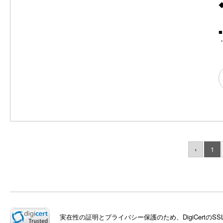
u
s
‹
1
実在性の証明とプライバシー保護のため、DigiCert