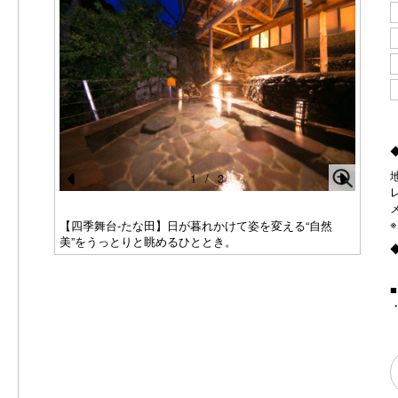
1
/
3
Pr
N
e
e
ろび式サウ
【四季舞台-たな田】日が暮れかけて姿を変える“自然
【内
美”をうっとりと眺めるひととき。
てご
vi
xt
o
u
s