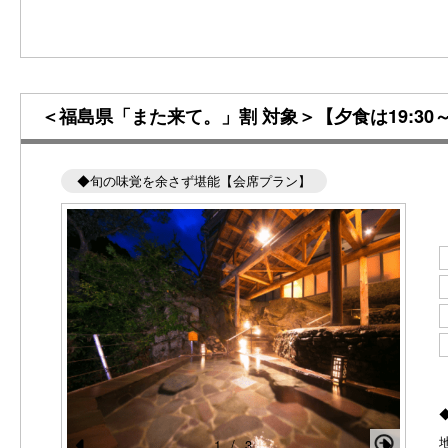
＜福島県「また来て。」割 対象＞【夕食は19:
◆旬の味覚を余さず堪能【会席プラン】
1
/
3