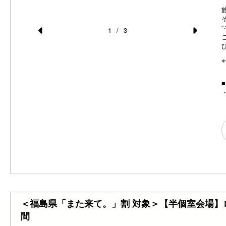
1
/
3
Pr
N
e
e
続日本一！
【個
っく
vi
xt
o
u
s
＜福島県「また来て。」割 対象＞【半個室会場
間