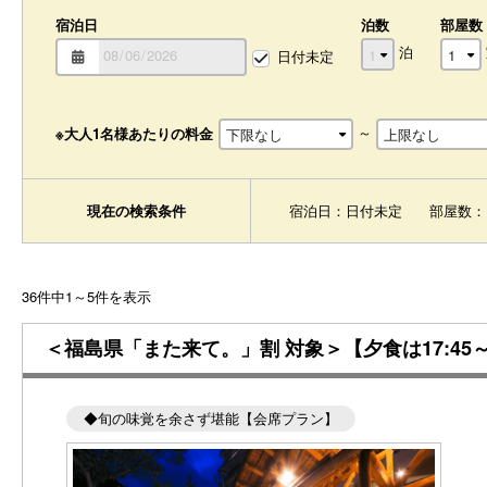
宿泊日
泊数
部屋数
泊
日付未定
～
※大人1名様あたりの料金
現在の検索条件
宿泊日：日付未定
部屋数：
36件中1～5件を表示
＜福島県「また来て。」割 対象＞【夕食は17:
◆旬の味覚を余さず堪能【会席プラン】