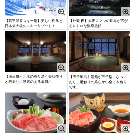
【蔵王温泉スキー場】美しい樹氷と
【外観 夜】大正ロマンの世界が広が
日本最大級のスキーリゾート！
るレトロな温泉旅館
【源泉風呂】木の香り漂う美肌作り
【玉子風呂】湯船が玉子型になって
と若返りに効果のある薬風呂
おり、足触りの柔らかい全て木造り
です。