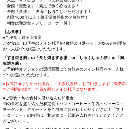
・全館「畳敷き」！素足で歩く心地よさ！
・全館「禁煙」！快適にお過ごしいただけます！
・創業1000年以上！蔵王温泉屈指の老舗旅館！
・朝食は和定食＋フリーコーナー付！
【お食事】
●ご夕食：蔵王山懐膳
ご夕食は、山形牛のメイン料理を4種類より選べる！お好みの料理を
お一人様ずつお選びいただけます。
「すき焼き膳」or「炙り焼きすき膳」or「しゃぶしゃぶ膳」or「陶
板焼き膳」
ご予約時オプションの選択画面にてお好みのメイン料理をお一人様
ずつお選びいただけます。
※お選び頂けなかった場合、「すき焼き膳」をご用意します。複数名
でご利用の場合、全員が同じメイン料理になります。
●ご朝食：旬の食材を盛り込んだ和定食
旬の食材を盛り込んだ和定食＜パン・コーヒー・牛乳・ジュース・
ヨーグルト・デザート＞をご自由にお召し上がりください！「フリ
ーコーナー」の内容は、和定食に一部組み入れさせていただくこと
がございます。