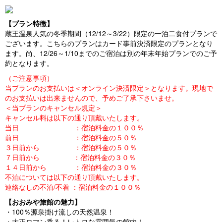
【プラン特徴】
蔵王温泉人気の冬季期間（12/12～3/22）限定の一泊二食付プランで
ございます。こちらのプランはカード事前決済限定のプランとなり
ます。尚、12/26～1/10までのご宿泊は別の年末年始プランでのご予
約となります。
（ご注意事項）
当プランのお支払いは＜オンライン決済限定＞となります。現地で
のお支払いは出来ませんので、予めご了承下さいませ。
＜当プランのキャンセル規定＞
キャンセル料は以下の通り頂戴いたします。
当日 ：宿泊料金の１００％
前日 ：宿泊料金の５０％
３日前から ：宿泊料金の５０％
７日前から ：宿泊料金の３０％
１４日前から ：宿泊料金の３０％
不泊については以下の通り頂戴いたします。
連絡なしの不泊/不着 ：宿泊料金の１００％
【おおみや旅館の魅力】
・100％源泉掛け流しの天然温泉！
・大正ロマン香る！レトロな雰囲気の館内！