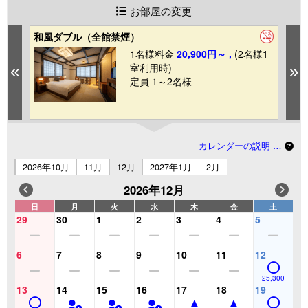
お部屋の変更
和風ダブル（全館禁煙）
＊
1
1名様料金
20,900円～ ,
(2名様1
室利用時)
Previous
N
定員 1～2名様
カレンダーの説明 …
2026年10月
11月
12月
2027年1月
2月
2026年12月
日
月
火
水
木
金
土
29
30
1
2
3
4
5
6
7
8
9
10
11
12
25,300
13
14
15
16
17
18
19