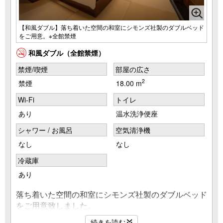
【和風ダブル】落ち着いた空間の和室にシモンズ社製のダブルベッド
をご用意。※全館禁煙
和風ダブル（全館禁煙）
禁煙/喫煙
部屋の広さ
2
禁煙
18.00 m
Wi-Fi
トイレ
あり
温水洗浄便座
シャワー / お風呂
空気清浄機
なし
なし
冷蔵庫
あり
落ち着いた空間の和室にシモンズ社製のダブルベッド
をご用意致しました。
※全室冷暖房あり（但し冷房は期間限定 スポットクー
続きを読む