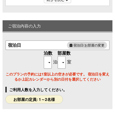
ラー設置）
◇全館でWi-Fiをご利用いただけます！◇
お部屋やロビーなどで快適なWi-Fiをどうぞご利用く
ださいませ。
ご宿泊内容の入力
※無線LAN（Wi-Fi）対応機器はご持参ください。
※パソコンなどの貸し出しはしておりません。
宿泊日
宿泊日/お部屋の変更
【 ご確認ください 】
泊数
部屋数
・当館にはエレベーターの設置はございません。
お部屋は2階・3階にあり、移動は階段をご利用い
泊
室
ただきます。
このプランの予約には1室以上の空きが必要です。 宿泊日を変え
【冬期 露天風呂閉鎖のご案内】
るか上記カレンダーから別の日付を選択してください
・閉鎖期間：例年11月中旬～4月中旬
積雪のため、冬期は露天風呂を閉鎖させていただきま
ご利用人数を入力してください。
す。
何卒ご了承くださいませ。
お部屋の定員: 1～2名様
なお、姉妹館の露天風呂は「湯めぐり」としてご利用
いただけます。