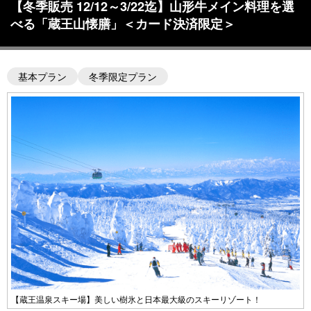
【冬季販売 12/12～3/22迄】山形牛メイン料理を選
べる「蔵王山懐膳」＜カード決済限定＞
基本プラン
冬季限定プラン
【蔵王温泉スキー場】美しい樹氷と日本最大級のスキーリゾート！