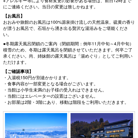
※アレルギー等により食材変更の必要がある場合は、前日12時まで
にご連絡ください。当日の変更は致しかねます。
【お風呂】
おおみや旅館のお風呂は100%源泉掛け流しの天然温泉。硫黄の香り
が漂うお風呂で、石垣から湧き出る贅沢な湯浴みをご堪能くださ
い。
●冬期露天風呂閉鎖のご案内（閉鎖期間：例年11月中旬～4月中旬）
積雪のため、冬期は露天風呂を閉鎖させていただきます。何卒ご了
承ください。尚、姉妹館の露天風呂は「湯めぐり」としてご利用い
ただけます。
【ご確認事項】
・入湯税150円が別途かかります。
・食事内容が一部変更となる場合がございます。
・当館は小学生未満のお子様の受入れはできません。
・当館にはエレベーターの設置はございません。
・お部屋は2階・3階にあり、移動は階段をご利用いただきます。