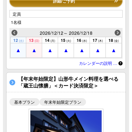
詳細/ご予約
定員
1名様
2026/12/12～ 2026/12/18
12
13
14
15
16
17
18
(土)
(日)
(月)
(火)
(水)
(木)
(金)
カレンダーの説明 …
【年末年始限定】山形牛メイン料理を選べる
「蔵王山懐膳」＜カード決済限定＞
基本プラン
年末年始限定プラン