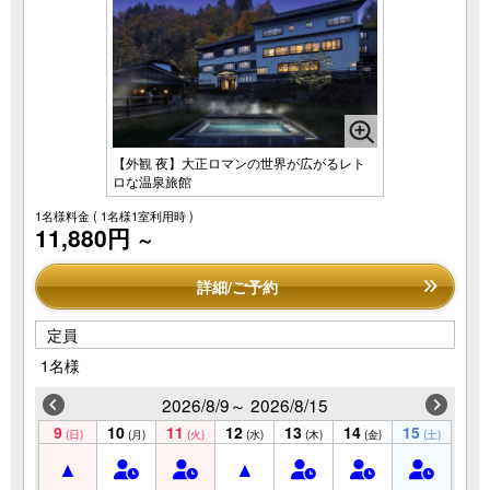
【外観 夜】大正ロマンの世界が広がるレト
ロな温泉旅館
1名様料金
( 1名様1室利用時 )
11,880円
～
詳細/ご予約
定員
1名様
2026/8/9～ 2026/8/15
9
10
11
12
13
14
15
(日)
(月)
(火)
(水)
(木)
(金)
(土)