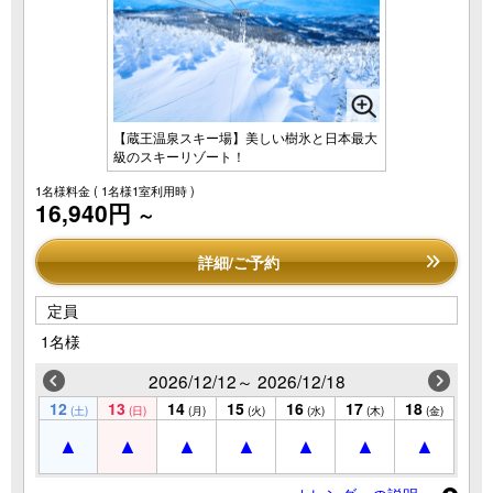
【蔵王温泉スキー場】美しい樹氷と日本最大
級のスキーリゾート！
1名様料金
( 1名様1室利用時 )
16,940円
～
詳細/ご予約
定員
1名様
2026/12/12～ 2026/12/18
12
13
14
15
16
17
18
(土)
(日)
(月)
(火)
(水)
(木)
(金)