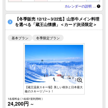
カレンダーの説明 …
【冬季販売 12/12～3/22迄】山形牛メイン料理
を選べる「蔵王山懐膳」＜カード決済限定＞
基本プラン
冬季限定プラン
【蔵王温泉スキー場】美しい樹氷と日本最大
級のスキーリゾート！
1名様料金
( 1名様1室利用時 )
24,200円
～