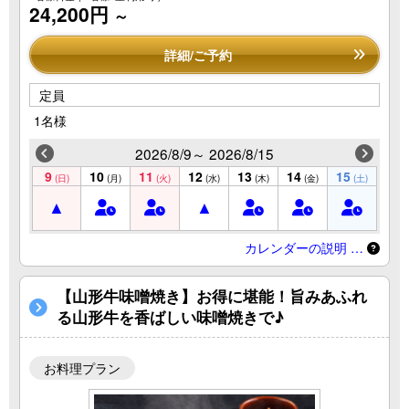
24,200円
～
詳細/ご予約
定員
1名様
2026/8/9～ 2026/8/15
9
10
11
12
13
14
15
(日)
(月)
(火)
(水)
(木)
(金)
(土)
カレンダーの説明 …
【山形牛味噌焼き】お得に堪能！旨みあふれ
る山形牛を香ばしい味噌焼きで♪
お料理プラン