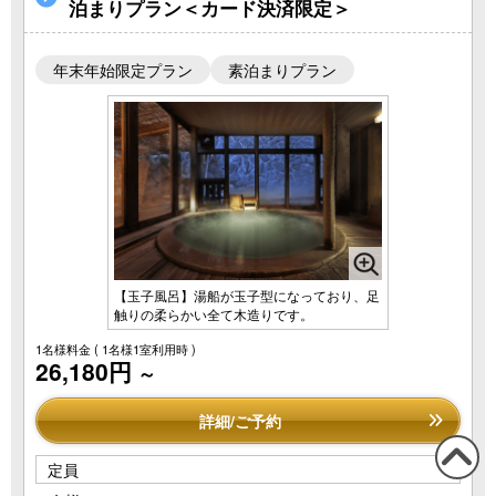
泊まりプラン＜カード決済限定＞
年末年始限定プラン
素泊まりプラン
【玉子風呂】湯船が玉子型になっており、足
触りの柔らかい全て木造りです。
1名様料金
( 1名様1室利用時 )
26,180円
～
詳細/ご予約
定員
この