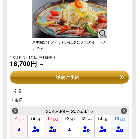
夏季限定！メイン料理は夏に人気の冷しゃぶ
しゃぶ！
1名様料金
( 1名様1室利用時 )
18,700円
～
詳細/ご予約
定員
1名様
2026/8/9～ 2026/8/15
9
10
11
12
13
14
15
(日)
(月)
(火)
(水)
(木)
(金)
(土)