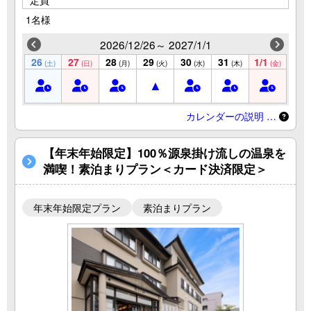
1名様
2026/12/26～ 2027/1/1
26
27
28
29
30
31
1/1
(土)
(日)
(月)
(火)
(水)
(木)
(金)
カレンダーの説明 …
【年末年始限定】100％源泉掛け流しの温泉を
満喫！素泊まりプラン＜カード決済限定＞
年末年始限定プラン
素泊まりプラン