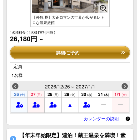
【外観 昼】大正ロマンの世界が広がるレト
ロな温泉旅館
1名様料金
( 1名様1室利用時 )
26,180円
～
詳細/ご予約
定員
1名様
2026/12/26～ 2027/1/1
26
27
28
29
30
31
1/1
(土)
(日)
(月)
(火)
(水)
(木)
(金)
カレンダーの説明 …
【年末年始限定】連泊！蔵王温泉を満喫！素