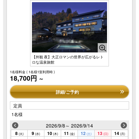
【外観 夜】大正ロマンの世界が広がるレト
ロな温泉旅館
1名様料金
( 1名様1室利用時 )
18,700円
～
詳細/ご予約
定員
1名様
2026/9/8～ 2026/9/14
8
9
10
11
12
13
14
(火)
(水)
(木)
(金)
(土)
(日)
(月)