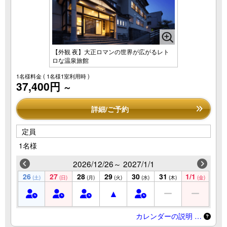
【外観 夜】大正ロマンの世界が広がるレト
ロな温泉旅館
1名様料金
( 1名様1室利用時 )
37,400円
～
詳細/ご予約
定員
1名様
2026/12/26～ 2027/1/1
26
27
28
29
30
31
1/1
(土)
(日)
(月)
(火)
(水)
(木)
(金)
カレンダーの説明 …