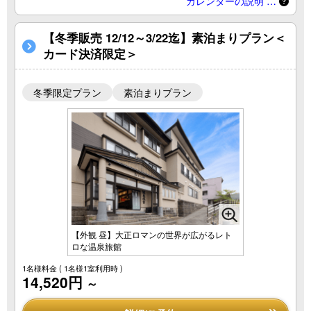
カレンダーの説明 …
【冬季販売 12/12～3/22迄】素泊まりプラン＜
カード決済限定＞
冬季限定プラン
素泊まりプラン
【外観 昼】大正ロマンの世界が広がるレト
ロな温泉旅館
1名様料金
( 1名様1室利用時 )
14,520円
～