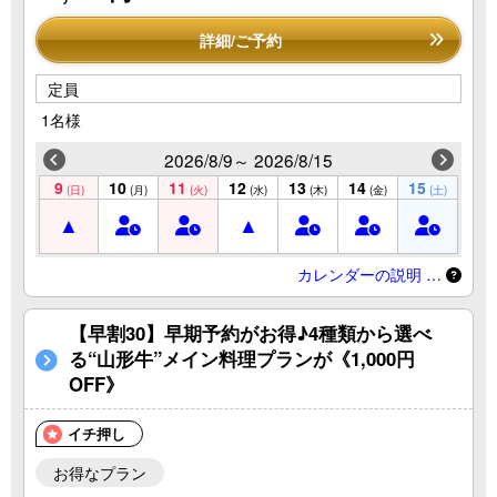
詳細/ご予約
定員
1名様
2026/8/9～ 2026/8/15
9
10
11
12
13
14
15
(日)
(月)
(火)
(水)
(木)
(金)
(土)
カレンダーの説明 …
【早割30】早期予約がお得♪4種類から選べ
る“山形牛”メイン料理プランが《1,000円
OFF》
イチ押し
お得なプラン