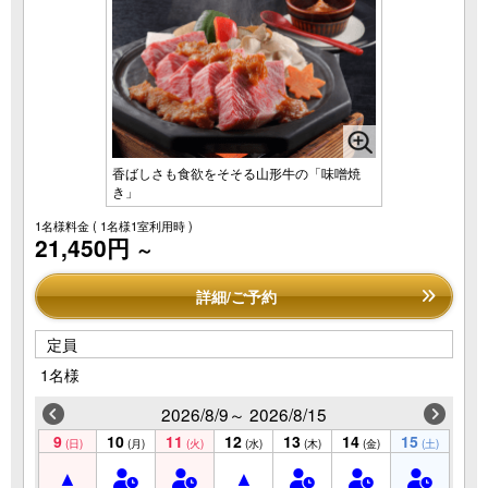
香ばしさも食欲をそそる山形牛の「味噌焼
き」
1名様料金
( 1名様1室利用時 )
21,450円
～
詳細/ご予約
定員
1名様
2026/8/9～ 2026/8/15
9
10
11
12
13
14
15
(日)
(月)
(火)
(水)
(木)
(金)
(土)