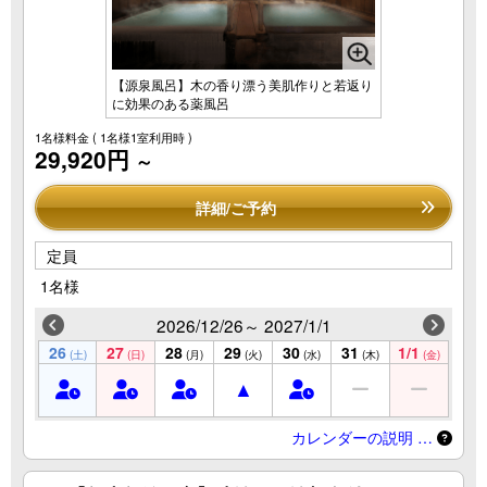
【源泉風呂】木の香り漂う美肌作りと若返り
に効果のある薬風呂
1名様料金
( 1名様1室利用時 )
29,920円
～
詳細/ご予約
定員
1名様
2026/12/26～ 2027/1/1
26
27
28
29
30
31
1/1
(土)
(日)
(月)
(火)
(水)
(木)
(金)
カレンダーの説明 …