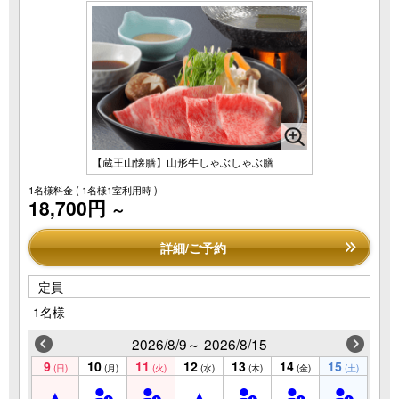
【蔵王山懐膳】山形牛しゃぶしゃぶ膳
1名様料金
( 1名様1室利用時 )
18,700円
～
詳細/ご予約
定員
1名様
2026/8/9～ 2026/8/15
9
10
11
12
13
14
15
(日)
(月)
(火)
(水)
(木)
(金)
(土)