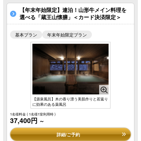
【年末年始限定】連泊！山形牛メイン料理を
選べる「蔵王山懐膳」＜カード決済限定＞
基本プラン
年末年始限定プラン
【源泉風呂】木の香り漂う美肌作りと若返り
に効果のある薬風呂
1名様料金
( 1名様1室利用時 )
37,400円
～
詳細/ご予約