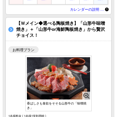
カレンダーの説明 …
【Ｗメイン◆選べる陶板焼き】「山形牛味噌
焼き」＋「山形牛or海鮮陶板焼き」から贅沢
チョイス！
お料理プラン
香ばしさも食欲をそそる山形牛の「味噌焼
き」
1名様料金
( 1名様1室利用時 )