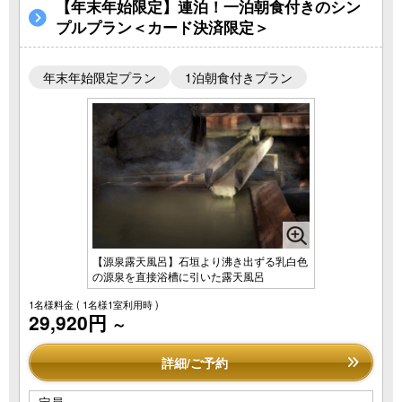
【年末年始限定】連泊！一泊朝食付きのシン
プルプラン＜カード決済限定＞
年末年始限定プラン
1泊朝食付きプラン
【源泉露天風呂】石垣より沸き出ずる乳白色
の源泉を直接浴槽に引いた露天風呂
1名様料金
( 1名様1室利用時 )
29,920円
～
詳細/ご予約
定員