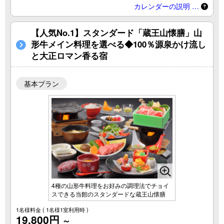
カレンダーの説明 …
【人気No.1】スタンダード「蔵王山懐膳」山
形牛メイン料理を選べる◆100％源泉かけ流し
と大正ロマン香る宿
基本プラン
4種の山形牛料理をお好みの調理法でチョイ
スできる当館のスタンダードな蔵王山懐膳
1名様料金
( 1名様1室利用時 )
19,800円
～