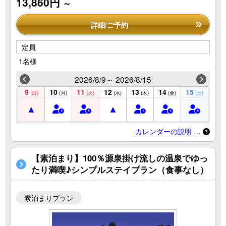
13,860円
～
詳細/ご予約
定員
1名様
2026/8/9～ 2026/8/15
9
10
11
12
13
14
15
(日)
(月)
(火)
(水)
(木)
(金)
(土)
カレンダーの説明 …
【素泊まり】100％源泉掛け流しの温泉でゆっ
たり満喫♪シンプルステイプラン（食事なし）
素泊まりプラン