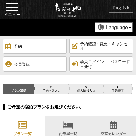
English
メニュー
予約確認・変更・キャンセ
予約
ル
会員ログイン ・ パスワード
会員登録
再発行
1
2
3
4
プラン選択
予約内容入力
個人情報入力
予約完了
ご希望の宿泊プランをお選びください。
プラン一覧
お部屋一覧
空室カレンダー