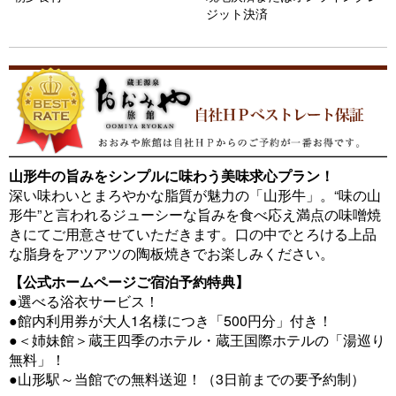
s
ジット決済
山形牛の旨みをシンプルに味わう美味求心プラン！
深い味わいとまろやかな脂質が魅力の「山形牛」。“味の山
形牛”と言われるジューシーな旨みを食べ応え満点の味噌焼
きにてご用意させていただきます。口の中でとろける上品
な脂身をアツアツの陶板焼きでお楽しみください。
【公式ホームページご宿泊予約特典】
●選べる浴衣サービス！
●館内利用券が大人1名様につき「500円分」付き！
●＜姉妹館＞蔵王四季のホテル・蔵王国際ホテルの「湯巡り
無料」！
●山形駅～当館での無料送迎！（3日前までの要予約制）