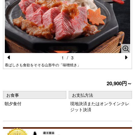
1
/
3
Pr
N
蔵
香ばしさも食欲をそそる山形牛の「味噌焼き」
e
e
vi
xt
20,900円～
o
お食事
お支払方法
u
朝夕食付
現地決済またはオンラインクレ
s
ジット決済