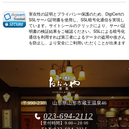
実在性の証明とプライバシー保護のため、DigiCertの
SSLサーバ証明書を使用し、SSL暗号化通信を実現し
ています。サイトシールのクリックにより、サーバ証
明書の検証結果をご確認ください。SSLによる暗号化
通信を利用すれば第三者によるデータの盗用や改ざん
を防止し、より安全にご利用いただくことが出来ます
〒990-2301 山形県山形市蔵王温泉46
023-694-2112
【受付時間】9:00～20:00