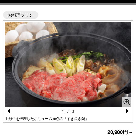
お料理プラン
1
/
3
Pr
N
山形牛を倍増したボリューム満点の「すき焼き鍋」
e
e
20,900円～