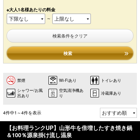
※大人1名様あたりの料金
～
検索条件をクリア
検索
禁煙
Wi-Fiあり
トイレあり
シャワー/お風
空気清浄機あ
冷蔵庫あり
呂あり
り
4件中1～4件を表示
【お料理ランクUP】山形牛を倍増したすき焼き鍋
＆100％源泉掛け流し温泉