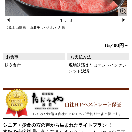
1
/
3
Pr
N
【蔵王山懐膳】山形牛しゃぶしゃぶ膳
e
e
vi
xt
15,400円～
o
お食事
お支払方法
u
朝夕食付
現地決済またはオンラインクレ
s
ジット決済
シニア・少食の方の声から生まれたライトプラン ！
旅館の会席料理は多くて食べきれない、、といったシニア