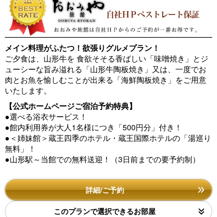
メイン料理がふたつ！欲張りグルメプラン！
ご夕食は、山形牛を 食欲そそる香ばしい「味噌焼き」とジ
ューシーな旨み溢れる「山形牛陶板焼き」又は、一度でお
肉とお魚を愉しむことが出来る「海鮮陶板焼き」をご用意
いたします。
【公式ホームページご宿泊予約特典】
●選べる浴衣サービス！
●館内利用券が大人1名様につき「500円分」付き！
●＜姉妹館＞蔵王四季のホテル・蔵王国際ホテルの「湯巡り
無料」！
●山形駅～当館での無料送迎！（3日前までの要予約制）
詳細/ご予約
このプランで選択できるお部屋