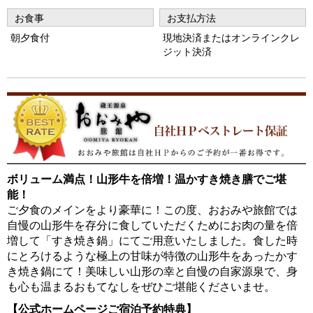
vi
xt
お食事
お支払方法
o
朝夕食付
現地決済またはオンラインクレ
u
ジット決済
s
ボリューム満点！山形牛を倍増！温かすき焼き膳でご堪
能！
ご夕食のメインをより豪華に！この度、おおみや旅館では
自慢の山形牛を存分に食していただくためにお肉の量を倍
増して「すき焼き鍋」にてご用意いたしました。食した時
にとろけるような極上の甘味が特徴の山形牛をあったかす
き焼き鍋にて！美味しい山形の幸と自慢の自家源泉で、身
も心も温まるおもてなしをぜひご堪能くださいませ。
【公式ホームページご宿泊予約特典】