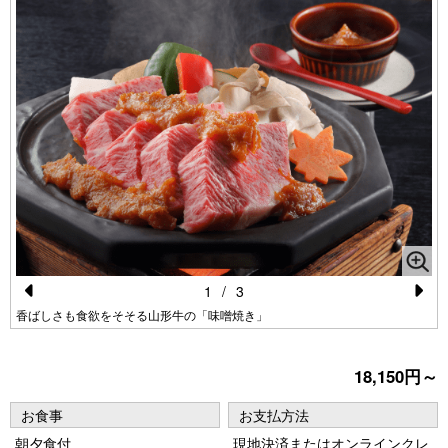
1
/
3
Pr
N
香ばしさも食欲をそそる山形牛の「味噌焼き」
e
e
vi
xt
18,150円～
o
お食事
お支払方法
u
朝夕食付
現地決済またはオンラインクレ