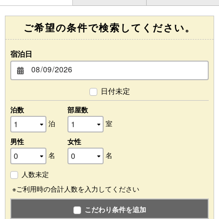
ご希望の条件で検索してください。
宿泊日
日付未定
泊数
部屋数
泊
室
男性
女性
名
名
人数未定
※ご利用時の合計人数を入力してください
こだわり条件を追加