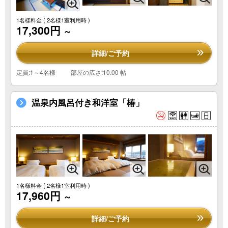
1名様料金
( 2名様1室利用時 )
17,300円
～
詳細/ご予約
定員:1～4名様
部屋の広さ:10.00 帖
温泉内風呂付き和洋室「椿」
1名様料金
( 2名様1室利用時 )
17,960円
～
詳細/ご予約