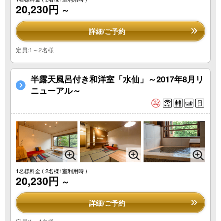
20,230円
～
詳細/ご予約
定員:1～2名様
半露天風呂付き和洋室「水仙」～2017年8月リ
ニューアル～
1名様料金
( 2名様1室利用時 )
20,230円
～
詳細/ご予約