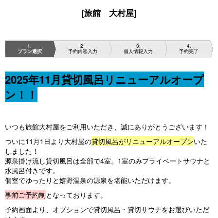
[旅館 大村屋]
1
2
3
4
プラン選択
予約内容入力
個人情報入力
予約完了
2025年11月貸切風呂リニューアルオープ
ン！！
いつも旅館大村屋をご利用いただき、誠にありがとうございます！
ついに11月1日より大村屋の
貸切風呂がリニューアルオープン
いた
しました！
源泉掛け流し貸切風呂は全部で4室。1室のみプライベートサウナと
水風呂付きです。
個室でゆったりと嬉野温泉の源泉を堪能いただけます。
事前ご予約制
となっております。
予約画面より、オプションで貸切風呂・貸切サウナをお選びいただ