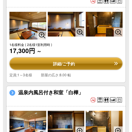
1名様料金
( 2名様1室利用時 )
17,300円
～
詳細/ご予約
定員:1～3名様
部屋の広さ:8.00 帖
温泉内風呂付き和室「白樺」