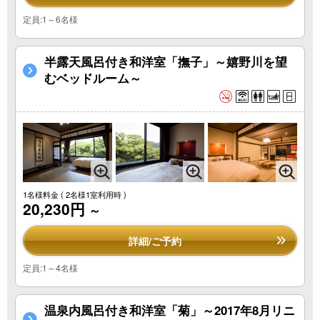
定員:1～6名様
半露天風呂付き和洋室「撫子」～嬉野川を望
むベッドルーム～
1名様料金
( 2名様1室利用時 )
20,230円
～
詳細/ご予約
定員:1～4名様
温泉内風呂付き和洋室「菊」～2017年8月リニ