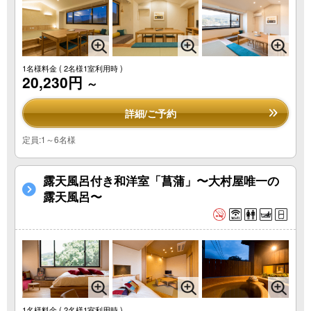
1名様料金
( 2名様1室利用時 )
20,230円
～
詳細/ご予約
定員:1～6名様
露天風呂付き和洋室「菖蒲」〜大村屋唯一の
露天風呂〜
1名様料金
( 2名様1室利用時 )