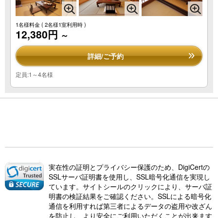
1名様料金
( 2名様1室利用時 )
12,380円
～
詳細/ご予約
定員:1～4名様
実在性の証明とプライバシー保護のため、DigiCertの
SSLサーバ証明書を使用し、SSL暗号化通信を実現し
ています。サイトシールのクリックにより、サーバ証
明書の検証結果をご確認ください。SSLによる暗号化
通信を利用すれば第三者によるデータの盗用や改ざん
を防止し、より安全にご利用いただくことが出来ます