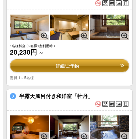
1名様料金
( 2名様1室利用時 )
20,230円
～
詳細/ご予約
定員:1～5名様
半露天風呂付き和洋室「牡丹」