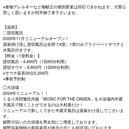
※食物アレルギーなど御献立の個別変更は対応できかねます。大変心
苦しく思いますが何卒御了承下さいませ。
【温泉】
〇貸切風呂
2025年11月リニューアルオープン！
源泉掛け流し貸切風呂は全部で4室。1室のみプライベートサウナと
水風呂付きです。
【料金（1室料金）】
貸切風呂：4,400円（1回50分利用）
貸切サウナ：8,800円（1回90分利用）
※サウナ延長30分2,200円
※事前予約制
◯大浴場
2024年リニューアル！！
くるり岸田繁氏作曲「MUSIC FOR THE ONSEN」を大浴場内半露
天風呂で聴くことができるのは大村屋だけ！
リニューアルで新しくできた半露天風呂は源泉かけ流しでございま
す。
嬉野川沿いの大浴場を男女別にご用意しております。
嬉野温泉独特の美肌泉質が地元の方にも好評頂いております。