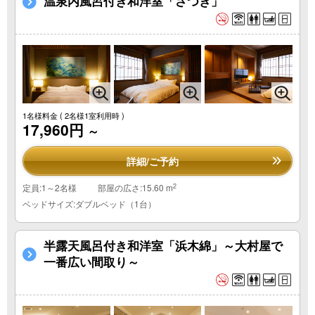
温泉内風呂付き和洋室「さつき」
1名様料金
( 2名様1室利用時 )
17,960円
～
詳細/ご予約
2
定員:1～2名様
部屋の広さ:15.60 m
ベッドサイズ:ダブルベッド（1台）
半露天風呂付き和洋室「浜木綿」～大村屋で
一番広い間取り～