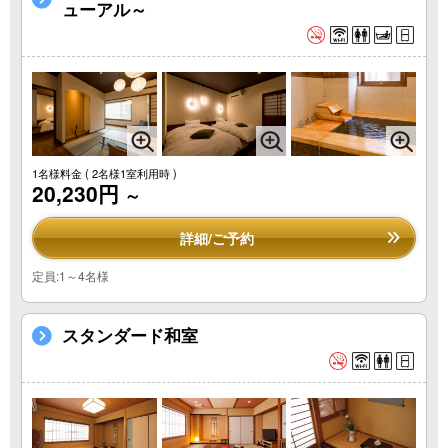
ューアル～
1名様料金
( 2名様1室利用時 )
20,230円
～
詳細/ご予約
定員:1～4名様
スタンダード和室