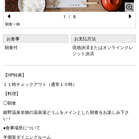
1
/
8
Pr
N
朝食一例
e
e
お食事
お支払方法
vi
xt
朝食付
現地決済またはオンラインクレ
o
ジット決済
u
s
【HP特典】
１１時チェックアウト（通常１０時）
【料理】
◯朝食
嬉野温泉名物の温泉湯どうふをメインとした朝食をお楽しみ下さ
い！
●食事場所について
半個室ダイニングルーム