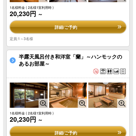
1名様料金
( 2名様1室利用時 )
20,230円
～
詳細/ご予約
定員:1～3名様
半露天風呂付き和洋室「蘭」～ハンモックの
あるお部屋～
1名様料金
( 2名様1室利用時 )
20,230円
～
詳細/ご予約