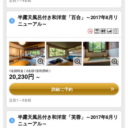
定員:1～4名様
半露天風呂付き和洋室「百合」～2017年8月リ
ニューアル～
1名様料金
( 2名様1室利用時 )
20,230円
～
詳細/ご予約
定員:1～6名様
半露天風呂付き和洋室「芙蓉」～2017年8月リ
ニューアル～