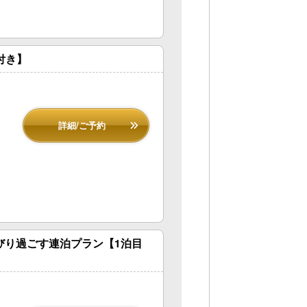
付き】
詳細/ご予約
びり過ごす連泊プラン【1泊目