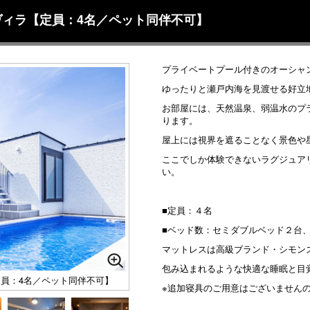
ィラ【定員：4名／ペット同伴不可】
プライベートプール付きのオーシャ
ゆったりと瀬戸内海を見渡せる好立
お部屋には、天然温泉、弱温水のプ
ります。
屋上には視界を遮ることなく景色や
ここでしか体験できないラグジュア
い。
■定員：４名
■ベッド数：セミダブルベッド２台
マットレスは高級ブランド・シモン
包み込まれるような快適な睡眠と目
員：4名／ペット同伴不可】
※追加寝具のご用意はございません