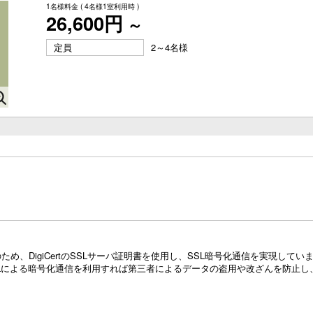
1名様料金
( 4名様1室利用時 )
26,600円
～
定員
2～4名様
め、DigiCertのSSLサーバ証明書を使用し、SSL暗号化通信を実現し
Lによる暗号化通信を利用すれば第三者によるデータの盗用や改ざんを防止し