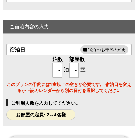
柔らかな光とモダンなデザインが調和し、贅沢で心地よいひ
とときをお届けします。
ご宿泊内容の入力
【設備・備品】
宿泊日
宿泊日/お部屋の変更
エアコン／空気清浄機・加湿器／洗浄機付トイレ／客室露天
泊数
部屋数
風呂
泊
室
電気ポット／冷蔵庫／無料WiFi／無料駐車場／栓抜き／ドラ
イヤー
このプランの予約には1室以上の空きが必要です。 宿泊日を変え
るか上記カレンダーから別の日付を選択してください
【アメニティ】
ご利用人数を入力してください。
バスタオル／フェイスタオル／シャンプー／コンディショナ
ー／ボディソープ
お部屋の定員: 2～4名様
ハブラシセット／クシ／カミソリ／スキンケアセット／パジ
ャマ