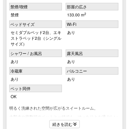
禁煙/喫煙
部屋の広さ
2
禁煙
133.00 m
ベッドサイズ
Wi-Fi
セミダブルベッド2台、エキ
あり
ストラベッド2台（シングル
サイズ）
シャワー / お風呂
露天風呂
あり
あり
冷蔵庫
バルコニー
あり
あり
ペット同伴
OK
明るく洗練された空間が広がるスイートルーム。
大型犬や複数頭のペットと一緒でも、ゆったりとお過ごしい
ただける133㎡の広々とした空間です。
続きを読む