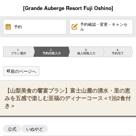
[Grande Auberge Resort Fuji Oshino]
予約確認・変更・キャンセ
予約
ル
1
2
3
4
プラン選択
予約内容入力
個人情報入力
予約完了
前のページへ
【山梨美食の饗宴プラン】富士山麓の湧水・里の恵
みを五感で楽しむ至福のディナーコース＜1泊2食付
き＞
公式
いぬやど