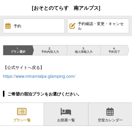
[おそとのてらす 南アルプス]
予約確認・変更・キャンセ
予約
ル
1
2
3
4
プラン選択
予約内容入力
個人情報入力
予約完了
【公式サイトへ戻る】
https://www.minamialps-glamping.com/
ご希望の宿泊プランをお選びください。
プラン一覧
お部屋一覧
空室カレンダー