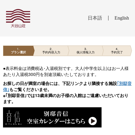
日本語
English
1
2
3
4
プラン選択
予約内容入力
個人情報入力
予約完了
●表示料金は消費税込･入湯税別です。大人(中学生以上)はお一人様
あたり入湯税300円を別途頂戴いたしております。
お探しの日が満室の場合には、下記リンクより隣接する施設
｢別邸音
信｣
もご覧くださいませ。
※｢別邸音信｣では13歳未満のお子様の入館はご遠慮いただいており
ます。