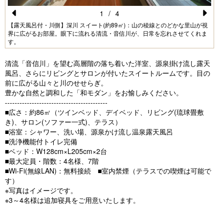
1
/
4
Pr
N
【露天風呂付・川側】深川 スイート(約89㎡)：山の稜線とのどかな里山が視
界に広がるお部屋。眼下に流れる清流・音信川が、日常を忘れさせてくれま
e
e
す。
vi
xt
清流「音信川」を望む高層階の落ち着いた洋室、源泉掛け流し露天
o
風呂、さらにリビングとサロンが付いたスイートルームです。目の
u
前に広がる山々と川のせせらぎ。
豊かな自然と調和した「和モダン」をお愉しみください。
s
------------------------------------------
■広さ：約86㎡（ツインベッド、デイベッド、リビング(琉球畳敷
き)、サロン(ソファー一式)、テラス）
■浴室：シャワー、洗い場、源泉かけ流し温泉露天風呂
■洗浄機能付トイレ完備
■ベッド：W128cm×L205cm×2台
■最大定員・階数：4名様、7階
■Wi-Fi(無線LAN)：無料接続 ■室内禁煙（テラスでの喫煙は可能で
す）
※写真はイメージです。
※3～4名様は追加寝具をご用意いたします。