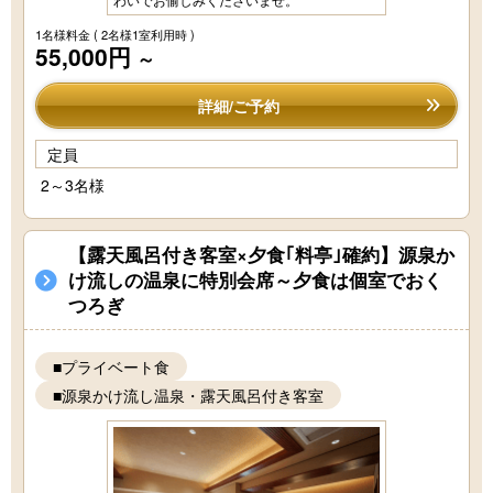
1名様料金
( 2名様1室利用時 )
55,000円
～
詳細/ご予約
定員
2～3名様
【露天風呂付き客室×夕食｢料亭｣確約】源泉か
け流しの温泉に特別会席～夕食は個室でおく
つろぎ
■プライベート食
■源泉かけ流し温泉・露天風呂付き客室