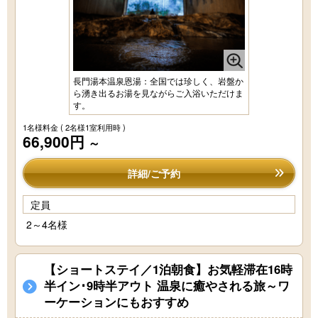
長門湯本温泉恩湯：全国では珍しく、岩盤か
ら湧き出るお湯を見ながらご入浴いただけま
す。
1名様料金
( 2名様1室利用時 )
66,900円
～
詳細/ご予約
定員
2～4名様
【ショートステイ／1泊朝食】お気軽滞在16時
半イン･9時半アウト 温泉に癒やされる旅～ワ
ーケーションにもおすすめ