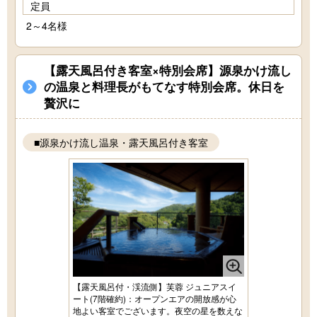
定員
2～4名様
【露天風呂付き客室×特別会席】源泉かけ流し
の温泉と料理長がもてなす特別会席。休日を
贅沢に
■源泉かけ流し温泉・露天風呂付き客室
【露天風呂付・渓流側】芙蓉 ジュニアスイ
ート(7階確約)：オープンエアの開放感が心
地よい客室でございます。夜空の星を数えな