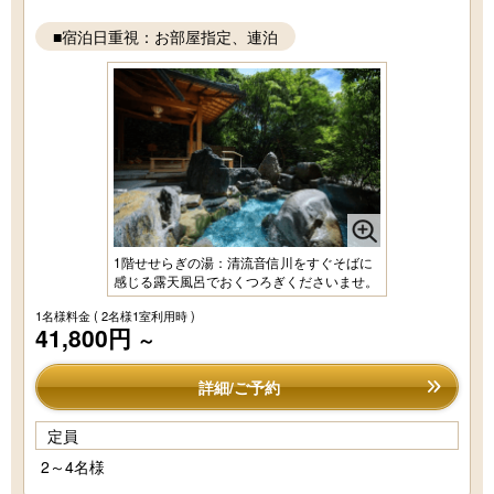
■宿泊日重視：お部屋指定、連泊
1階せせらぎの湯：清流音信川をすぐそばに
感じる露天風呂でおくつろぎくださいませ。
1名様料金
( 2名様1室利用時 )
41,800円
～
詳細/ご予約
定員
2～4名様