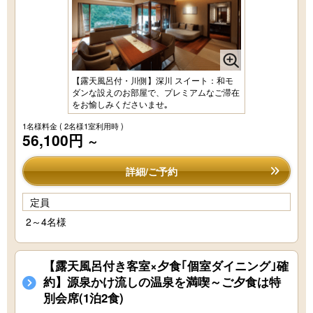
【露天風呂付・川側】深川 スイート：和モ
ダンな設えのお部屋で、プレミアムなご滞在
をお愉しみくださいませ｡
1名様料金
( 2名様1室利用時 )
56,100円
～
詳細/ご予約
定員
2～4名様
【露天風呂付き客室×夕食｢個室ダイニング｣確
約】源泉かけ流しの温泉を満喫～ご夕食は特
別会席(1泊2食)