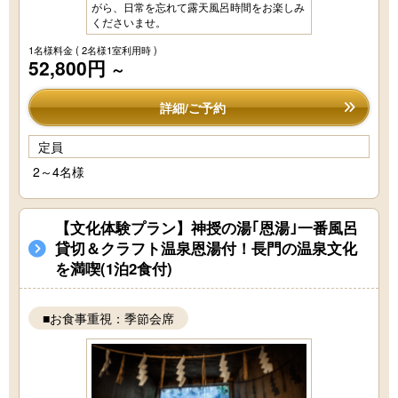
がら、日常を忘れて露天風呂時間をお楽しみ
くださいませ。
1名様料金
( 2名様1室利用時 )
52,800円
～
詳細/ご予約
定員
2～4名様
【文化体験プラン】神授の湯｢恩湯｣一番風呂
貸切＆クラフト温泉恩湯付！長門の温泉文化
を満喫(1泊2食付)
■お食事重視：季節会席