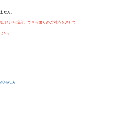
りません。
提出頂いた場合、できる限りのご対応をさせて
ださい。
uMC4wLjA