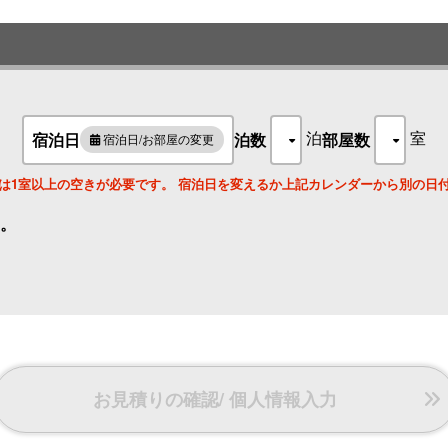
（注）カーナビでご利用の方は宏楽園で検索すると裏側に出てしまうので
名
楽園」正門よりお入りください。
泊
室
宿泊日
泊数
部屋数
宿泊日/お部屋の変更
は1室以上の空きが必要です。 宿泊日を変えるか上記カレンダーから別の日
。
お見積りの確認/ 個人情報入力