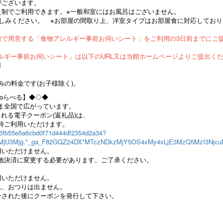
がございます。
え制でご利用できます。※一般和室にはお風呂はございません。
楽しみください。 ※お部屋の間取り上、洋室タイプはお部屋食に対応してお
館で用意する「食物アレルギー事前お伺いシート」をご利用の3日前までにご
ルギー事前お伺いシート」は以下のURL又は当館ホームページよりご提出く
l
みの料金です(お子様除く)。
oらべる】◆◇◆
ま全国で広がっています。
れる電子クーポン(返礼品)は、
時ご利用いただけます。
il/c5fb55e5a6cbd0f71d444df2354d2a34?
3MjU3Mjg.*_ga_F82GQZ24DX*MTczNDkzMjY5OS4xMy4xLjE3MzQ5MzI3Njc
用いただけません。
地決済に変更する必要があります。ご了承ください。
用いただけません。
れ、おつりは出ません。
ンされた後にクーポンを発行して下さい。