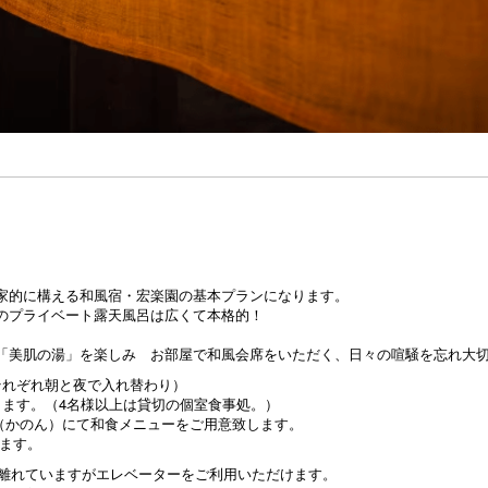
家的に構える和風宿・宏楽園の基本プランになります。
のプライベート露天風呂は広くて本格的！
「美肌の湯」を楽しみ お部屋で和風会席をいただく、日々の喧騒を忘れ大
それぞれ朝と夜で入れ替わり）
ります。（4名様以上は貸切の個室食事処。）
花音（かのん）にて和食メニューをご用意致します。
ります。
は離れていますがエレベーターをご利用いただけます。