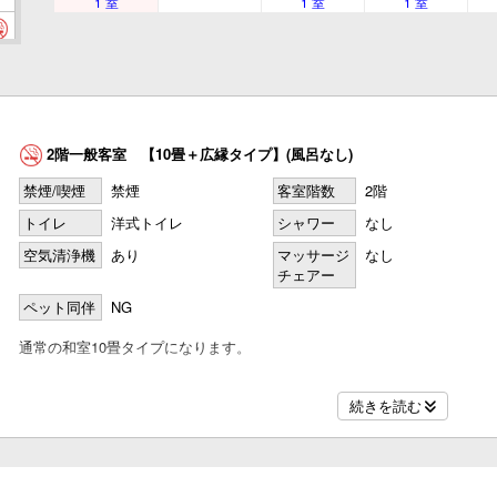
1 室
1 室
1 室
名
2階一般客室 【10畳＋広縁タイプ】(風呂なし)
名
禁煙/喫煙
禁煙
客室階数
2階
トイレ
洋式トイレ
シャワー
なし
空気清浄機
あり
マッサージ
なし
チェアー
名
ペット同伴
NG
通常の和室10畳タイプになります。
・お部屋からの景観は庭向きですが、フロントからは少しだけ距離がござ
続きを読む
・洗面・温水洗浄トイレ
名
・冷暖房完備。
・お風呂はございません。大浴場をご利用下さいませ。
・お部屋は禁煙でございますので喫煙スペースをご利用下さいませ。