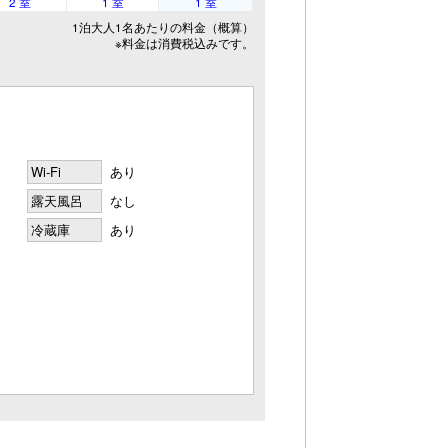
2 室
1 室
1 室
1泊大人1名あたりの料金（概算）
※料金は消費税込みです。
Wi-Fi
あり
露天風呂
なし
冷蔵庫
あり
います。