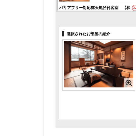
バリアフリー対応露天風呂付客室 【和
洋室タイプ】
1名様料金
49,500円～
(2
様1室利用時)
定員 2～4名様
選択されたお部屋の紹介
露天風呂付客室【和洋室タイプ】
1名様料金
49,500円～
(2
様1室利用時)
定員 2～4名様
露天風呂付客室 【メゾネットタイプ
(階段付)】
1名様料金
49,500円～
(2
様1室利用時)
定員 2～4名様
2階一般客室 【10畳＋広縁タイプ】(風
呂なし)
1名様料金
39,600円～
(2
様1室利用時)
定員 2～5名様
2階洋室 【ツインルーム】(風呂なし)