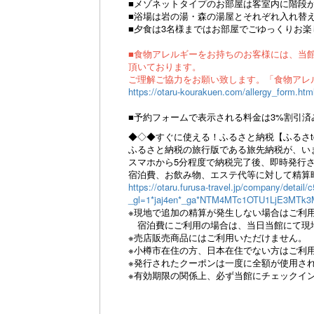
■メゾネットタイプのお部屋は客室内に階段
■浴場は岩の湯・森の湯屋とそれぞれ入れ替
■夕食は3名様まではお部屋でごゆっくりお
■食物アレルギーをお持ちのお客様には、当
頂いております。
ご理解ご協力をお願い致します。「食物アレ
https://otaru-kourakuen.com/allergy_form.htm
■予約フォームで表示される料金は3%割引済
◆◇◆すぐに使える！ふるさと納税【ふるさt
ふるさと納税の旅行版である旅先納税が、い
スマホから5分程度で納税完了後、即時発行さ
宿泊費、お飲み物、エステ代等に対して精算
https://otaru.furusa-travel.jp/company/deta
_gl=1*jaj4en*_ga*NTM4MTc1OTU1LjE3MTk
※現地で追加の精算が発生しない場合はご利
宿泊費にご利用の場合は、当日当館にて現
※売店販売商品にはご利用いただけません。
※小樽市在住の方、日本在住でない方はご利
※発行されたクーポンは一度に全額が使用さ
※有効期限の関係上、必ず当館にチェックイ