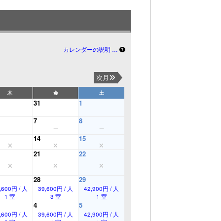
カレンダーの説明 …
次月
木
金
土
31
1
7
8
14
15
21
22
28
29
,600円 / 人
39,600円 / 人
42,900円 / 人
1 室
3 室
1 室
4
5
,600円 / 人
39,600円 / 人
42,900円 / 人