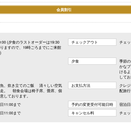
会員割引
き
 19:00 (夕食のラストオーダーは19:30
チェックアウト
チェッ
りますので、19時ごろまでにご来館
)
夕食
季節の
かなプ
けるよ
してお
の魚、炊き立てのご飯 清々しい空気
お支払方法
クレジ
馳走。 朝食会場は椅子席、畳席、個
配旅行
意しております。
11:00まで
予約の変更受付可能日時
宿泊日
11:00まで
キャンセル料
チェッ