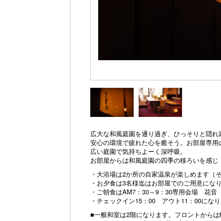
広大な和風庭園を通り過ぎ、ひっそりと隠れ
安心の環境で疲れた心を癒そう。お部屋専用
広い庭園で気持ちよーく深呼吸。
お部屋からは和風庭園の四季の移ろいを感じ
・大浴場は2か所の自家温泉が楽しめます（
・お夕食は3名様迄はお部屋でのご用意にな
・ご朝食はAM7：30～9：30専用会場 
・チェックイン15：00 アウト11：00にな
■一般和室は2階になります。フロントから