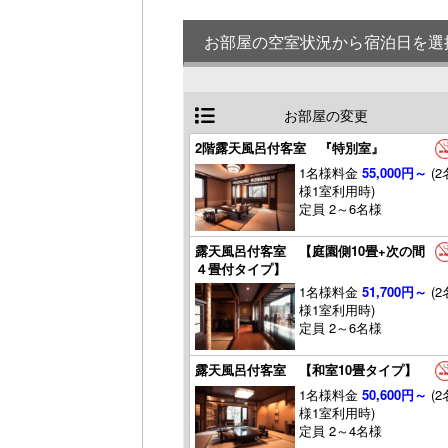
お部屋の空室状況から宿泊日を選
お部屋の変更
2階露天風呂付客室 『特別室』
1名様料金
55,000円～
(2
様1室利用時)
定員 2～6名様
露天風呂付客室 【庭園側10畳+次の間
４畳付タイプ】
1名様料金
51,700円～
(2
様1室利用時)
定員 2～6名様
露天風呂付客室 【和室10畳タイプ】
1名様料金
50,600円～
(2
様1室利用時)
定員 2～4名様