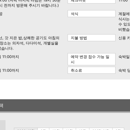
 19:00 (저녁 마지막 타임은 19시 30분
체크아웃
11:00
9시 전까지 방문해 주시기 바랍니다.)
공
석식
계절에
식사는
수 있
비했습
선, 갓 지은 밥,상쾌한 공기도 아침의
지불 방법
신용 
 장소는 의자석, 다다미석, 개별실을
었습니다.
 11:00까지
예약 변경 접수 가능 일
숙박일 
시
 11:00까지
취소료
숙박 
택