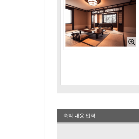
노천탕이 딸린 객실【일본식·서양식 객실
타입】
1명 요금
49,500 엔～
(2
명 1실 이용 시)
정원 2~4명
노천탕이 딸린 객실【복층구조(계단 있
음)】
1명 요금
49,500 엔～
(2
명 1실 이용 시)
정원 2~4명
2층 일반 객실 【다다미＋히로엔 타입】
(욕실 없음)
1명 요금
39,600 엔～
(2
명 1실 이용 시)
정원 2~5명
2층 서양실【트윈룸】(욕실 없음)
1명 요금
31,900 엔～
(2
숙박 내용 입력
1실 이용 시)
정원 2명