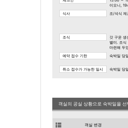
체크인
15:00 ～
이오니, 1
식사
조/석식 제
조식
갓 구운 생
별미. 조식
마련해 두
예약 접수 기한
숙박일 당일
취소 접수가 가능한 일시
숙박일 당일
객실의 공실 상황으로 숙박일을 선
객실 변경