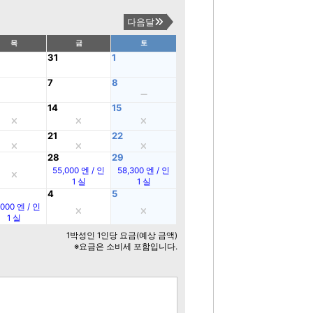
다음달
목
금
토
31
1
7
8
14
15
21
22
28
29
55,000 엔 / 인
58,300 엔 / 인
1 실
1 실
4
5
,000 엔 / 인
1 실
1박성인 1인당 요금(예상 금액)
※요금은 소비세 포함입니다.