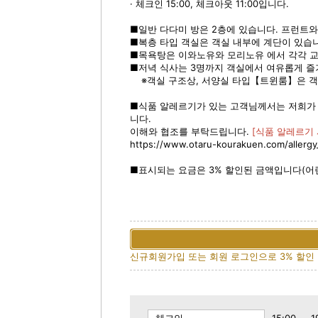
· 체크인 15:00, 체크아웃 11:00입니다.
■일반 다다미 방은 2층에 있습니다. 프런트
■복층 타입 객실은 객실 내부에 계단이 있습
■목욕탕은 이와노유와 모리노유 에서 각각 교
■저녁 식사는 3명까지 객실에서 여유롭게 즐
※객실 구조상, 서양실 타입【트윈룸】은 객
■식품 알레르기가 있는 고객님께서는 저희가 준
니다.
이해와 협조를 부탁드립니다.
[식품 알레르기 
https://www.otaru-kourakuen.com/allergy
■표시되는 요금은 3% 할인된 금액입니다(어린
신규회원가입 또는 회원 로그인으로 3% 할인