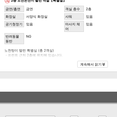
2층 노천온천이 딸린 객실【특별실】
금연/흡연
금연
객실 층수
2층
화장실
서양식 화장실
샤워
있음
공기청정기
있음
마사지 체
있음
어
반려동물
NG
동반
노천탕이 딸린 특별실 (총 2객실)
・프런트 근처 2층에 위치해 있습니다.
(근처에 계단이 있으며, 조금 떨어진 곳에 엘리베이터도 있습니다.)
계속해서 읽기
・넓은 구조로 본간 다다미10조 + 다다미3조 공간과 세미 더블베드 2대가
・암석 노천탕과 샤워룸이 완비되어 있습니다.
・마사지 체어와 넓은 공간을 갖춘 고급스러운 객실입니다.
・객실은 금연이므로 흡연은 지정된 흡연 공간을 이용해 주시기 바랍니다.
명