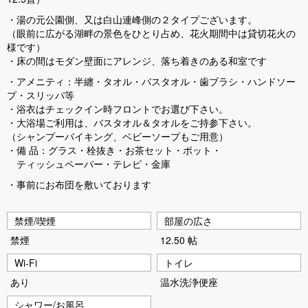
u
s
・湯の元公園側、又は白山連峰側の２タイプございます。
（眼前に広がる湖畔の景色をひとり占め、花火期間中は貸切花火の
様です）
・床の間はモダン壁面にアレンジ、落ち着きのある和室です
・アメニティ：半纏・タオル・バスタオル・歯ブラシ・ハンドソー
プ・スリッパ等
・浴衣はチェックイン時フロントでお選び下さい。
・大浴場ご利用は、バスタオル＆タオルをご持参下さい。
（シャンプーバイキング、ベビーソープもご用意）
・備 品：グラス・栓抜き・お茶セット・ポット・
ティッシュペーパー・テレビ・金庫
・事前にお布団を敷いております
禁煙/喫煙
部屋の広さ
禁煙
12.50 帖
Wi-Fi
トイレ
あり
温水洗浄便座
シャワー/お風呂