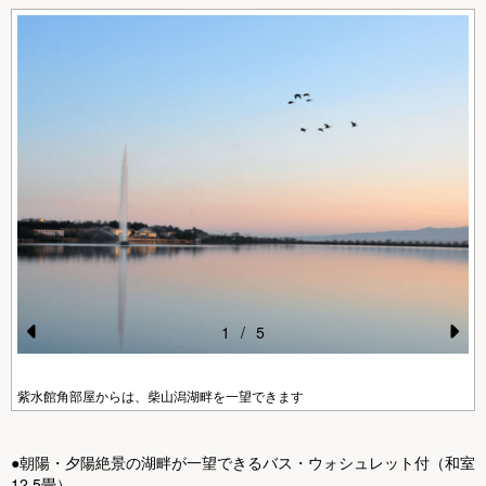
1
/
5
Pr
N
e
e
紫水館角部屋からは、柴山潟湖畔を一望できます
vi
xt
o
●朝陽・夕陽絶景の湖畔が一望できるバス・ウォシュレット付（和室
12.5畳）