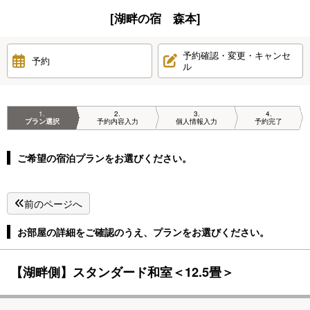
[湖畔の宿 森本]
予約確認・変更・キャンセ
予約
ル
1
2
3
4
プラン選択
予約内容入力
個人情報入力
予約完了
ご希望の宿泊プランをお選びください。
前のページへ
お部屋の詳細をご確認のうえ、プランをお選びください。
【湖畔側】スタンダード和室＜12.5畳＞