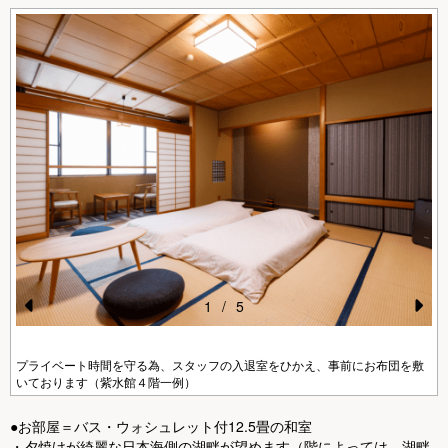
1
/
5
Pr
N
e
e
プライベート時間を守る為、スタッフの入退室をひかえ、事前にお布団を敷
いております（紫水館４階一例）
vi
xt
o
●お部屋＝バス・ウォシュレット付12.5畳の和室
・夕焼けが綺麗な日本海側の湖畔が望めます（階によっては、湖畔