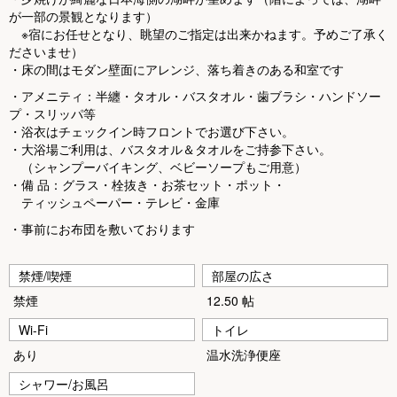
u
が一部の景観となります）
s
※宿にお任せとなり、眺望のご指定は出来かねます。予めご了承く
ださいませ）
・床の間はモダン壁面にアレンジ、落ち着きのある和室です
・アメニティ：半纏・タオル・バスタオル・歯ブラシ・ハンドソー
プ・スリッパ等
・浴衣はチェックイン時フロントでお選び下さい。
・大浴場ご利用は、バスタオル＆タオルをご持参下さい。
（シャンプーバイキング、ベビーソープもご用意）
・備 品：グラス・栓抜き・お茶セット・ポット・
ティッシュペーパー・テレビ・金庫
・事前にお布団を敷いております
禁煙/喫煙
部屋の広さ
禁煙
12.50 帖
Wi-Fi
トイレ
あり
温水洗浄便座
シャワー/お風呂