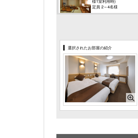
様1室利用時)
定員 2～4名様
禁煙 清潔感溢れる和室１０畳【定員～
５名】
1名様料金
13,200円～
(4
様1室利用時)
定員 4～5名様
選択されたお部屋の紹介
禁煙 コネクティング和洋室【定員～７
名】
1名様料金
13,200円～
(6
様1室利用時)
定員 5～7名様
喫煙 スタンダードツイン（２２平米）
☆★【大人定員2名】
1名様料金
12,200円～
(2
様1室利用時)
定員 2名様
喫煙 セミダブルツイン【大人定員2
名・3名以上添寝】
1名様料金
12,200円～
(2