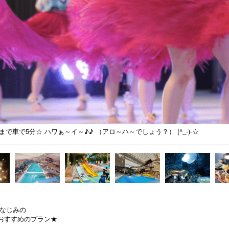
車で5分☆ ハワぁ～イ～♪♪ （アロ～ハ～でしょう？） (^_-)-☆
おなじみの
おすすめのプラン★