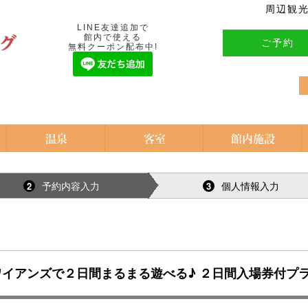
周辺観
LINE友達追加で
館内で使える
ご予約
無料クーポン配布中!
予約内容入力
個人情報入力
2
3
イアンズで２日間まるまる遊べる♪ ２日間入場券付プ