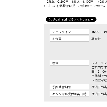
（2歳児⇒2,200円、1歳児⇒1,100円、
※3才～のお客様は幼児、小学1年生～6年生
チェックイン
15:00 ～ 2
お食事
朝食付
朝食
レストラン
ご案内です
間 6：00
交代制での
（個室がな
予約受付期限
宿泊日の当日
キャンセル受付可能日時
宿泊日の当日