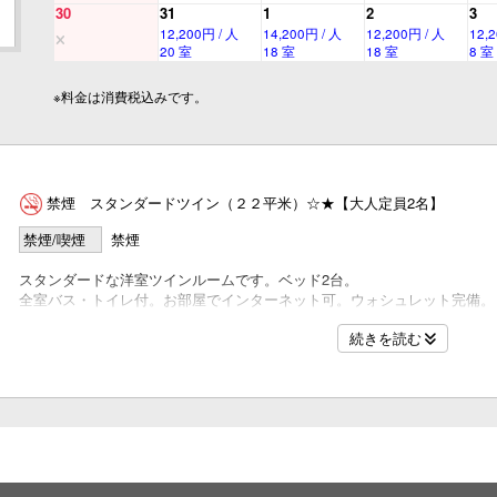
30
31
1
2
3
12,200円 / 人
14,200円 / 人
12,200円 / 人
12,
20 室
18 室
18 室
8 室
※料金は消費税込みです。
名
禁煙 スタンダードツイン（２２平米）☆★【大人定員2名】
名
禁煙/喫煙
禁煙
スタンダードな洋室ツインルームです。ベッド2台。
全室バス・トイレ付。お部屋でインターネット可。ウォシュレット完備。
続きを読む
名
名