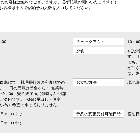
（0歳児のお客様は無料でございますが、必ず記載お願いいたします））
のお客様は小人で宿泊予約人数を入力してください。
4:00
チェックアウト
10：0
夕食
※ご夕
す。（
でも、
がござ
ない為
白鳥にて、料理長特製の和食膳での
お支払方法
現地決
。 一日の元気は朝食から！ 営業時
～9：00 完全終了 ※混雑時は2～4部
ご案内です。 ※お部屋出し・個室
い為）希望は承っておりません。
19:00まで
予約の変更受付可能日時
宿泊日
19:00まで