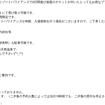
リゾートハワイアンズで2日間遊び放題のチケットが付いたとってもお得なプ
ントにて受け取り可能です。
用限定です。
ートハワイアンズが休館、入場規制を行う場合がございますので、ご了承くだ
、
20分等、
一部有料）も駐車可能です。
の天然温泉で、
さい(*^_^*)
ご案内です。
承っておりません。
ます。（ご夕食の予約人数によっては当日15時前でも、ご夕食の受付を停止
す。