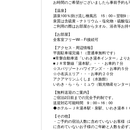
お時間のご希望がございましたら事前予約も
【温泉】
源泉100％掛け流し檜風呂 15：00～翌朝9：
泉質は含硫黄－ナトリウム－塩化物・硫酸塩
ご利用の際はお部屋からタオル、浴衣等お持
【お部屋】
全客室フリーWi－Fi接続可
【アクセス・周辺情報】
平面駐車場完備！（普通車無料です）
■常磐自動車道「いわき湯本インター」より
■ＪＲ常磐線「湯本駅」・・・お車約７分
☆スパリゾートハワイアンズ・・お車約５分
☆小名浜エリア・・・お車約２０分
アクアマリンふくしま（水族館）
いわき・ら・ら・ミュウ（観光物産センター）
【無料送迎のご案内】
ご宿泊2日前までの完全予約制です。
送迎対応可能時間 9：00～16：00
◆ホテル⇔ＪＲ湯本駅・泉駅、いわき湯本Ｉ
【その他】
・ご予約の宿泊人数に含めていないお客様（
に含めていないお子様のご年齢と人数を必ず