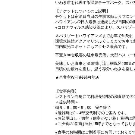
いわき市を代表する温泉テーマパーク、スパ
【チケットについてのご説明】
チケットは宿泊日当日の午前10時よりフロ
ハワイアンズ2日入場券は連続した2日間の利
※コロナウィルス感染状況により、スパリゾ
スパリゾートハワイアンズまでお車で約5分
環境水族館アクアマリンふくしままでお車で約
市内観光スポットにもアクセス最高です。
平置き90台収容の駐車場完備、大型バス（
美味しいお食事と源泉掛け流し檜風呂100％
日頃のお疲れを癒し、思う存分いわきを楽しんで下
★全客室Wi-Fi接続可能★
【食事内容】
レストラン白鳥にて料理長特製の和食膳での
＜提供時間＞
朝食：6：00～9：00 完全終了
※混雑時は2～4部交代制でのご案内です。
※お部屋出し・個室（個室がない為）希望は
※ご夕食の追加は当日15時までとなっており
※食事のお時間はご到着順にお伺いておりま