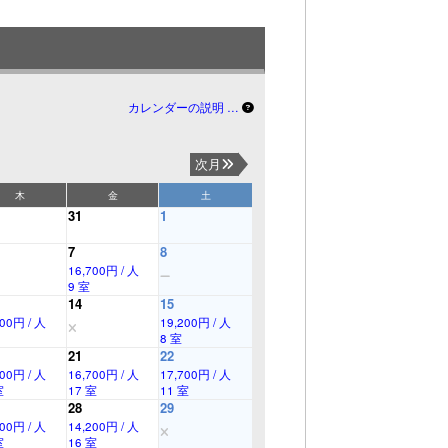
カレンダーの説明 …
次月
木
金
土
31
1
7
8
16,700円 / 人
9 室
14
15
200円 / 人
19,200円 / 人
8 室
21
22
700円 / 人
16,700円 / 人
17,700円 / 人
室
17 室
11 室
28
29
200円 / 人
14,200円 / 人
室
16 室