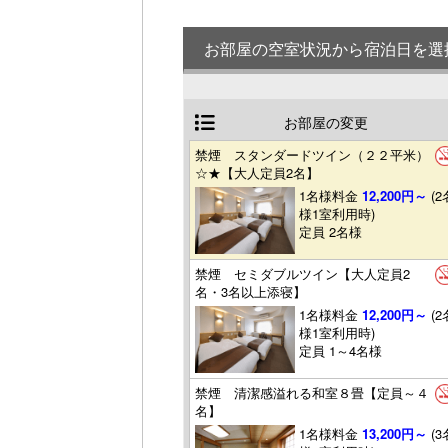
お部屋の空室状況から宿泊日を選
お部屋の変更
禁煙 スタンダードツイン（２２平米）
☆★【大人定員2名】
1名様料金
12,200円～
(2
様1室利用時)
定員 2名様
禁煙 セミダブルツイン【大人定員2
名・3名以上添寝】
1名様料金
12,200円～
(2
様1室利用時)
定員 1～4名様
禁煙 清潔感溢れる和室８畳【定員～４
名】
1名様料金
13,200円～
(3