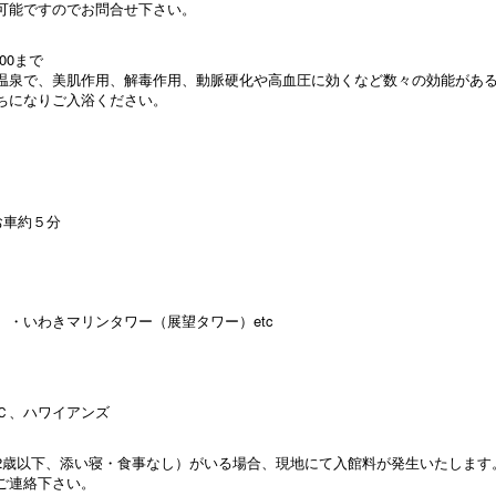
可能ですのでお問合せ下さい。
00まで
温泉で、美肌作用、解毒作用、動脈硬化や高血圧に効くなど数々の効能があ
ちになりご入浴ください。
お車約５分
・いわきマリンタワー（展望タワー）etc
Ｃ、ハワイアンズ
2歳以下、添い寝・食事なし）がいる場合、現地にて入館料が発生いたします
ご連絡下さい。