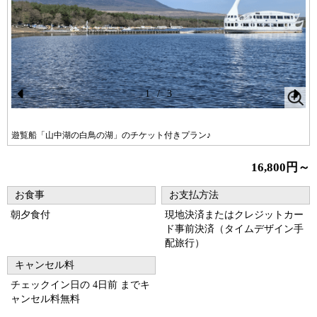
1
/
3
Pr
N
ev
ex
遊覧船「山中湖の白鳥の湖」のチケット付きプラン♪
io
t
16,800円～
us
お食事
お支払方法
朝夕食付
現地決済またはクレジットカー
ド事前決済（タイムデザイン手
配旅行）
キャンセル料
チェックイン日の 4日前 までキ
ャンセル料無料