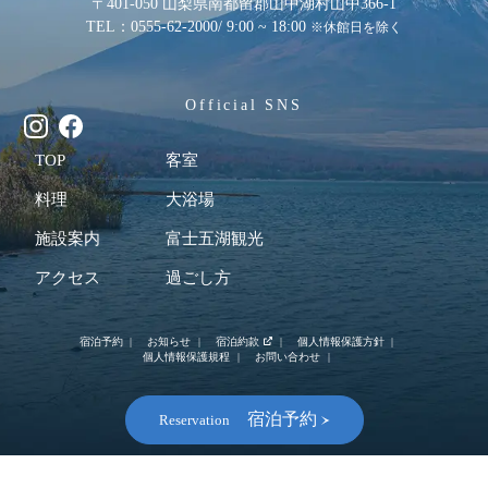
〒401-050 山梨県南都留郡山中湖村山中366-1
TEL：0555-62-2000
/ 9:00 ~ 18:00
※休館日を除く
Official SNS
TOP
客室
料理
大浴場
施設案内
富士五湖観光
アクセス
過ごし方
宿泊予約
お知らせ
宿泊約款
個人情報保護方針
個人情報保護規程
お問い合わせ
宿泊予約
Reservation