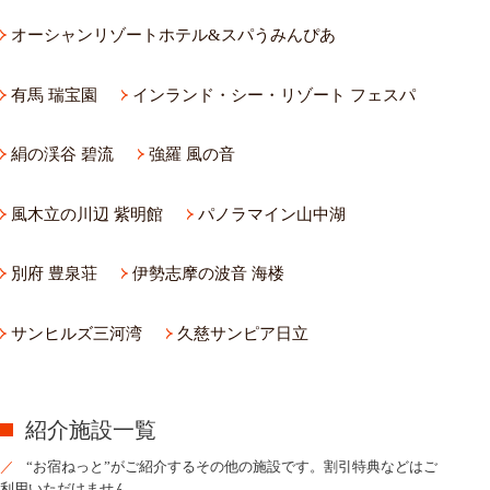
オーシャンリゾートホテル&スパうみんぴあ
有馬 瑞宝園
インランド・シー・リゾート フェスパ
絹の渓谷 碧流
強羅 風の音
風木立の川辺 紫明館
パノラマイン山中湖
別府 豊泉荘
伊勢志摩の波音 海楼
サンヒルズ三河湾
久慈サンピア日立
紹介施設一覧
“お宿ねっと”がご紹介するその他の施設です。割引特典などはご
利用いただけません。