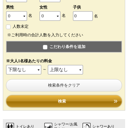
男性
女性
子供
名
名
名
人数未定
※ご利用時の合計人数を入力してください
こだわり条件を追加
※大人1名様あたりの料金
～
検索条件をクリア
検索
シャワー/お風
トイレあり
シャワーあり