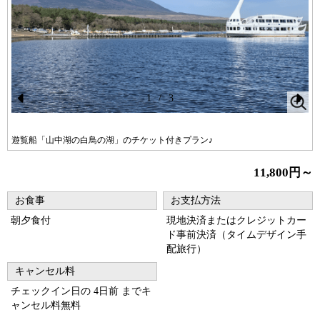
1
/
3
Pr
N
ev
ex
遊覧船「山中湖の白鳥の湖」のチケット付きプラン♪
io
t
11,800円～
us
お食事
お支払方法
朝夕食付
現地決済またはクレジットカー
ド事前決済（タイムデザイン手
配旅行）
キャンセル料
チェックイン日の 4日前 までキ
ャンセル料無料