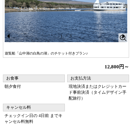
1
/
3
Pr
N
ev
ex
遊覧船「山中湖の白鳥の湖」のチケット付きプラン♪
io
t
12,800円～
us
お食事
お支払方法
朝夕食付
現地決済またはクレジットカー
ド事前決済（タイムデザイン手
配旅行）
キャンセル料
チェックイン日の 4日前 までキ
ャンセル料無料