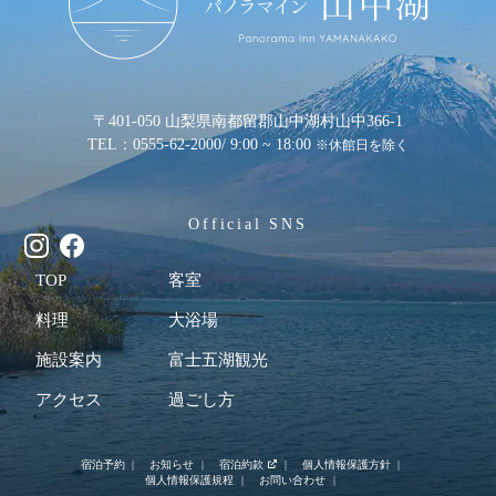
〒401-050 山梨県南都留郡山中湖村山中366-1
TEL：0555-62-2000
/ 9:00 ~ 18:00
※休館日を除く
Official SNS
TOP
客室
料理
大浴場
施設案内
富士五湖観光
アクセス
過ごし方
宿泊予約
お知らせ
宿泊約款
個人情報保護方針
個人情報保護規程
お問い合わせ