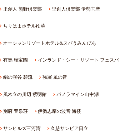
里創人 熊野倶楽部
里創人倶楽部 伊勢志摩
ちりはまホテルゆ華
オーシャンリゾートホテル&スパうみんぴあ
有馬 瑞宝園
インランド・シー・リゾート フェスパ
絹の渓谷 碧流
強羅 風の音
風木立の川辺 紫明館
パノラマイン山中湖
別府 豊泉荘
伊勢志摩の波音 海楼
サンヒルズ三河湾
久慈サンピア日立