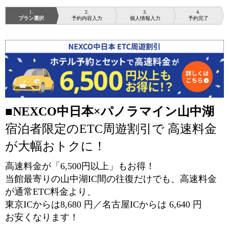
1
2
3
4
プラン選択
予約内容入力
個人情報入力
予約完了
■
NEXCO中日本×パノラマイン山中湖
宿泊者限定のETC周遊割引で 高速料金
が大幅おトクに！
高速料金が「6,500円以上」もお得！
当館最寄りの山中湖IC間の往復だけでも、高速料金
が通常ETC料金より、
東京ICからは8,680 円／名古屋ICからは 6,640 円
お安くなります！