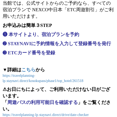
当館では、公式サイトからのご予約なら、すべての
宿泊プランで NEXCO中日本「ETC周遊割引」がご利
用いただけます。
お申込みは簡単３STEP
❶ 本サイトより、宿泊プランを予約
➋ STAYNAVIに予約情報を入力して登録番号を発行
➌ ETCカード番号を登録
▼詳細は
こちら
から
https://travelplanning-
lp.staynavi.direct/kosokupass/phase1/top_hotel/261518
⚠お日にちによって、ご利用いただけない日がござ
います。
「
周遊パスの利用可能日を確認する
」をご覧くださ
い。
https://travelplanning-lp.staynavi.direct/drive/date-checker