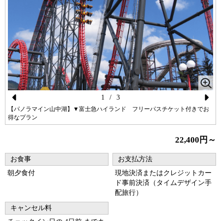
1
/
3
Pr
N
【パノラマイン山中湖】▼富士急ハイランド フリーパスチケット付きでお
得なプラン
ev
ex
io
t
22,400円～
us
お食事
お支払方法
朝夕食付
現地決済またはクレジットカー
ド事前決済（タイムデザイン手
配旅行）
キャンセル料