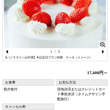
1
/
3
Pr
N
【パノラマイン山中湖】▼記念日プラン特典 ケーキ（イメージ）
ev
ex
io
t
17,400円～
us
お食事
お支払方法
朝夕食付
現地決済またはクレジットカー
ド事前決済（タイムデザイン手
配旅行）
キャンセル料