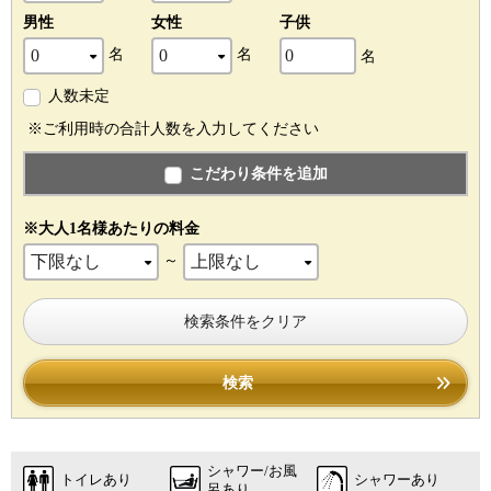
男性
女性
子供
名
名
名
人数未定
※ご利用時の合計人数を入力してください
こだわり条件を追加
※大人1名様あたりの料金
～
検索条件をクリア
検索
シャワー/お風
トイレあり
シャワーあり
呂あり