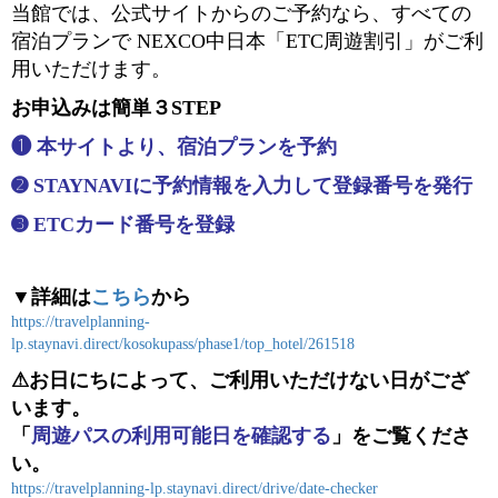
当館では、公式サイトからのご予約なら、すべての
宿泊プランで NEXCO中日本「ETC周遊割引」がご利
用いただけます。
お申込みは簡単３STEP
❶ 本サイトより、宿泊プランを予約
➋ STAYNAVIに予約情報を入力して登録番号を発行
➌ ETCカード番号を登録
▼詳細は
こちら
から
https://travelplanning-
lp.staynavi.direct/kosokupass/phase1/top_hotel/261518
⚠お日にちによって、ご利用いただけない日がござ
います。
「
周遊パスの利用可能日を確認する
」をご覧くださ
い。
https://travelplanning-lp.staynavi.direct/drive/date-checker