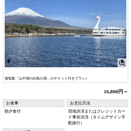
1
/
3
Pr
N
ev
ex
遊覧船「山中湖の白鳥の湖」のチケット付きプラン♪
io
t
16,800円～
us
お食事
お支払方法
朝夕食付
現地決済またはクレジットカー
ド事前決済（タイムデザイン手
配旅行）