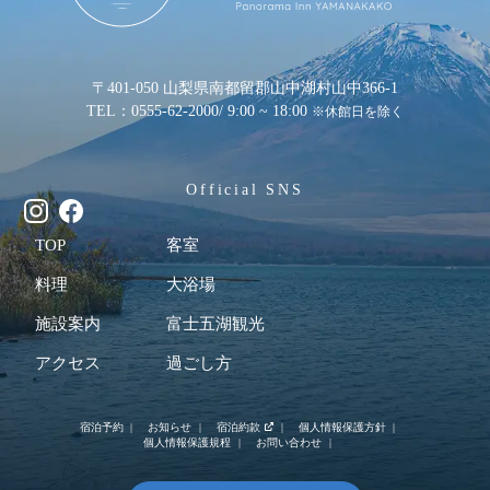
〒401-050 山梨県南都留郡山中湖村山中366-1
TEL：0555-62-2000
/ 9:00 ~ 18:00
※休館日を除く
Official SNS
TOP
客室
料理
大浴場
施設案内
富士五湖観光
アクセス
過ごし方
宿泊予約
お知らせ
宿泊約款
個人情報保護方針
個人情報保護規程
お問い合わせ