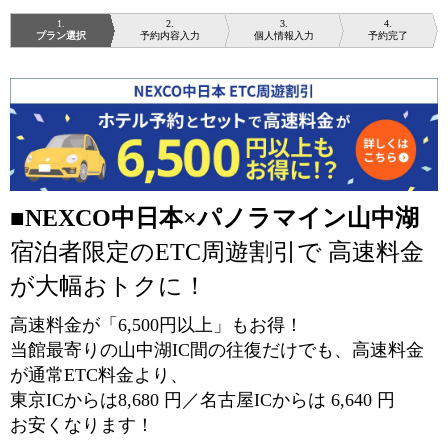
1
2
3
4
プラン選択
予約内容入力
個人情報入力
予約完了
■
NEXCO中日本×パノラマイン山中湖
宿泊者限定のETC周遊割引で 高速料金
が大幅おトクに！
高速料金が「6,500円以上」もお得！
当館最寄りの山中湖IC間の往復だけでも、高速料金
が通常ETC料金より、
東京ICからは8,680 円／名古屋ICからは 6,640 円
お安くなります！