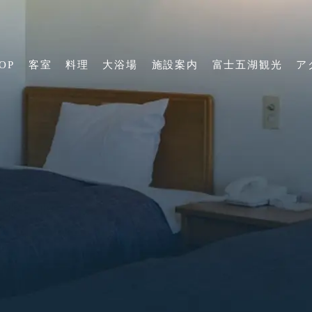
OP
客室
料理
大浴場
施設案内
富士五湖観光
ア