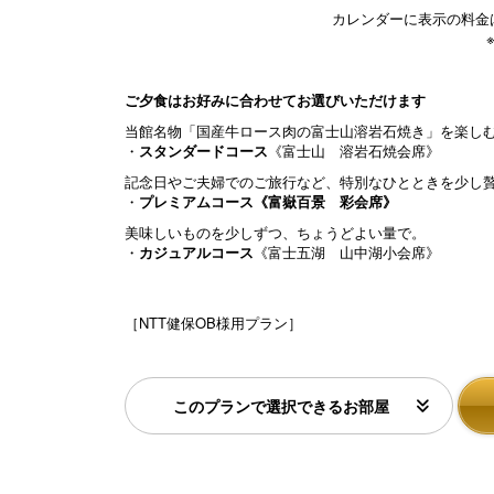
カレンダーに表示の料金は
ご夕食はお好みに合わせてお選びいただけます
当館名物「国産牛ロース肉の富士山溶岩石焼き」を楽し
・
スタンダードコース
《富士山 溶岩石焼会席》
記念日やご夫婦でのご旅行など、特別なひとときを少し贅
・
プレミアムコース《富嶽百景 彩会席》
美味しいものを少しずつ、ちょうどよい量で。
・
カジュアルコース
《富士五湖 山中湖小会席》
［NTT健保OB様用プラン］
このプランで選択できるお部屋