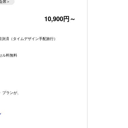
会席＞
10,900円～
【パノラマイン山中
レートでお肉を焼い
前決済（タイムデザイン手配旅行）
ンセル料無料
パノラマイン山中湖】●2026秋 プレミアムコース
》プランが、
富嶽百景 彩会席》（9月～11月）
～