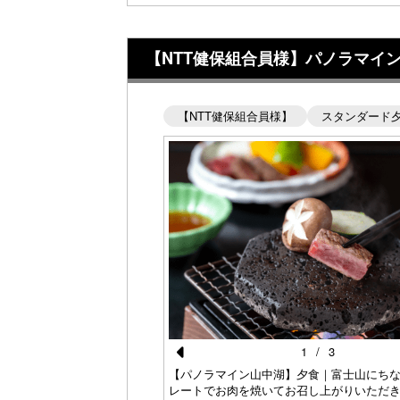
【NTT健保組合員様】パノラマイ
【NTT健保組合員様】
スタンダード
026夏 スタンダードコース
6月～8月）
1
/
3
Pr
【パノラマイン山中湖】夕食｜富士山にち
レートでお肉を焼いてお召し上がりいただ