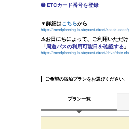
➌ ETCカード番号を登録
▼詳細は
こちら
から
https://travelplanning-lp.staynavi.direct/kosokupass
⚠お日にちによって、ご利用いただけ
「
周遊パスの利用可能日を確認する
」
https://travelplanning-lp.staynavi.direct/drive/date-c
ご希望の宿泊プランをお選びください。
プラン一覧