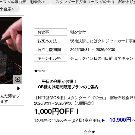
ース＜富嶽百景 彩会席＞
スタンダード夕食コース＜富士山 溶岩石焼
小会席＞
お食事
朝夕食付
お支払方法
現地決済またはクレジットカード事
宿泊可能期間
2026/08/31 ～ 2026/09/30
キャンセル料
チェックイン日の 4日前 までキャ
★☆☆-----------------------------------------
平日の利用がお得！
OB様向け期間限定プランのご案内
N
なんだ溶岩プ
【パノラマイン山中湖】●2026秋 スタンダードコース
【
【NTT健保OB様】スタンダード《富士山 溶岩石焼会席
きます
《富士山 溶岩石焼会席》（9月～11月）
《
2026/8/31～2026/9/30【期間限定】
e
1,000円OFF！
xt
10,900円
1名様料金11,900円～(2名様1室利用時)
▶
-----------------------------------------☆☆★