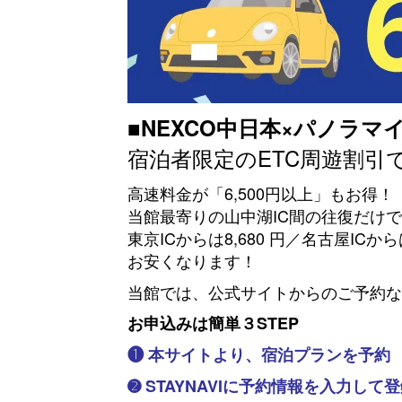
■
NEXCO中日本×パノラマ
宿泊者限定のETC周遊割引
高速料金が「6,500円以上」もお得！
当館最寄りの山中湖IC間の往復だけで
東京ICからは8,680 円／名古屋ICからは 
お安くなります！
当館では、公式サイトからのご予約なら
お申込みは簡単３STEP
❶ 本サイトより、宿泊プランを予約
➋ STAYNAVIに予約情報を入力して