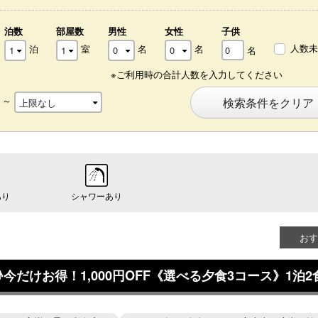
泊数
部屋数
男性
女性
子供
人数未
泊
室
名
名
名
※ご利用時の合計人数を入力してください
～
検索条件をクリア
あり
シャワーあり
おす
今だけお得！1,000円OFF《選べる夕食3コース》1泊2