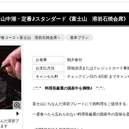
ン山中湖・定番♪スタンダード《富士山 溶岩石焼会席》
夕食コース＜富士山 溶岩石焼会席＞
基本プラン
お食事
朝夕食付
お支払方法
現地決済またはクレジットカード事
キャンセル料
チェックイン日の 4日前 までキャ
∴*∵* 料理長厳選の国産牛を満喫♪ *∵*∴
富士山にちなんだ溶岩プレートにて肉料理をご提供する
一度食べたら忘れられない料理長厳選の国産牛の旨味を
N
なんだ溶岩プ
【パノラマイン山中湖】●2026夏 スタンダードコース
【
きます
《富士山 溶岩石焼会席》焜炉｜名物 国産牛ロースの富士
《