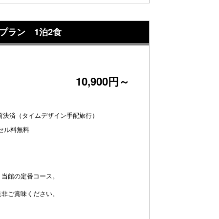
プラン 1泊2食
10,900円～
【パノラマイン山中
レートでお肉を焼い
前決済（タイムデザイン手配旅行）
ンセル料無料
、当館の定番コース。
是非ご賞味ください。
パノラマイン山中湖】●2026夏 スタンダードコース
富士山 溶岩石焼会席》（6月～8月）