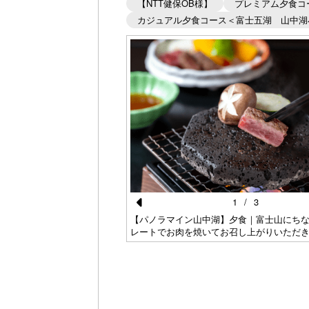
【NTT健保OB様】
プレミアム夕食コ
カジュアル夕食コース＜富士五湖 山中湖
026秋 プレミアムコース
～11月）
1
/
3
Pr
【パノラマイン山中湖】夕食｜富士山にち
レートでお肉を焼いてお召し上がりいただ
e
vi
o
u