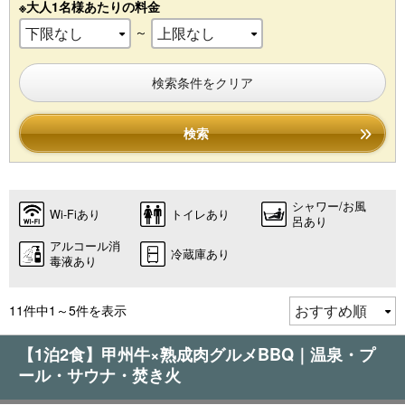
※大人1名様あたりの料金
～
検索条件をクリア
検索
シャワー/お風
Wi-Fiあり
トイレあり
呂あり
アルコール消
冷蔵庫あり
毒液あり
11件中1～5件を表示
【1泊2食】甲州牛×熟成肉グルメBBQ｜温泉・プ
ール・サウナ・焚き火