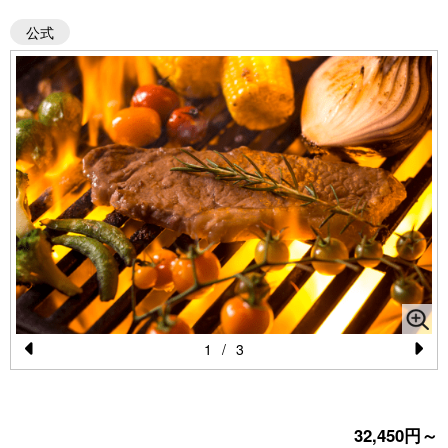
公式
1
/
3
Pr
N
e
e
vi
xt
32,450円～