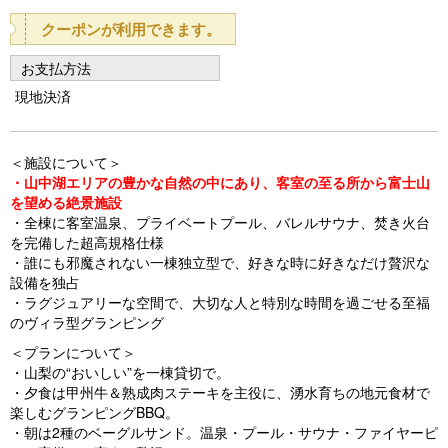
o
クーポンが利用できます。
u
お支払方法
s
現地決済
＜施設について＞
・山中湖エリアの豊かな自然の中にあり、客室の至る所から富士山
を望める絶景施設
・全棟に客室温泉、プライベートプール、バレルサウナ、焚き火台
を完備した超高規格仕様
・誰にも邪魔されない一棟独立型で、好きな時に好きなだけ贅沢な
設備を独占
・ラグジュアリーな空間で、大切な人と特別な時間を過ごせる至福
のヴィラ型グランピング
＜プランについて＞
・山梨の“おいしい”を一棟貸切で。
・夕食は甲州牛＆熟成肉ステーキを主役に、湧水育ちの地元食材で
楽しむグランピングBBQ。
・朝は2種のベーグルサンド。温泉・プール・サウナ・ファイヤーピ