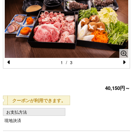
1
/
3
Pr
N
e
e
vi
xt
40,150円～
o
クーポンが利用できます。
u
お支払方法
s
現地決済