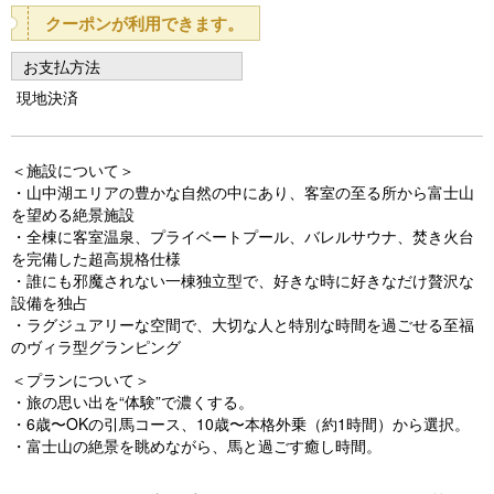
o
クーポンが利用できます。
u
お支払方法
s
現地決済
＜施設について＞
・山中湖エリアの豊かな自然の中にあり、客室の至る所から富士山
を望める絶景施設
・全棟に客室温泉、プライベートプール、バレルサウナ、焚き火台
を完備した超高規格仕様
・誰にも邪魔されない一棟独立型で、好きな時に好きなだけ贅沢な
設備を独占
・ラグジュアリーな空間で、大切な人と特別な時間を過ごせる至福
のヴィラ型グランピング
＜プランについて＞
・旅の思い出を“体験”で濃くする。
・6歳〜OKの引馬コース、10歳〜本格外乗（約1時間）から選択。
・富士山の絶景を眺めながら、馬と過ごす癒し時間。