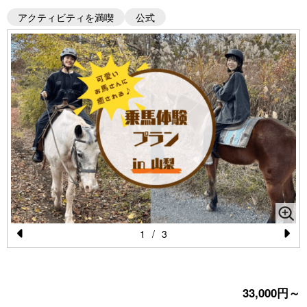
アクティビティを満喫
公式
1
/
3
Pr
N
e
e
vi
xt
33,000円～