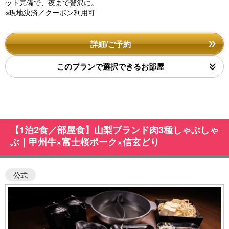
ット完備で、夜まで贅沢に。
※現地決済／クーポン利用可
詳細/ご予約
このプランで選択できるお部屋
【1泊2食／部屋食】山梨ブランド肉3種しゃぶしゃ
ぶ｜甲州牛×富士桜ポーク×信玄どり
公式