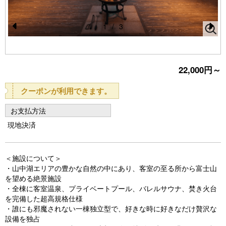
1
/
3
Pr
N
e
e
vi
xt
22,000円～
o
クーポンが利用できます。
u
お支払方法
s
現地決済
＜施設について＞
・山中湖エリアの豊かな自然の中にあり、客室の至る所から富士山
を望める絶景施設
・全棟に客室温泉、プライベートプール、バレルサウナ、焚き火台
を完備した超高規格仕様
・誰にも邪魔されない一棟独立型で、好きな時に好きなだけ贅沢な
設備を独占