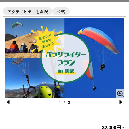
アクティビティを満喫
公式
1
/
3
Pr
N
e
e
vi
xt
32,000円～