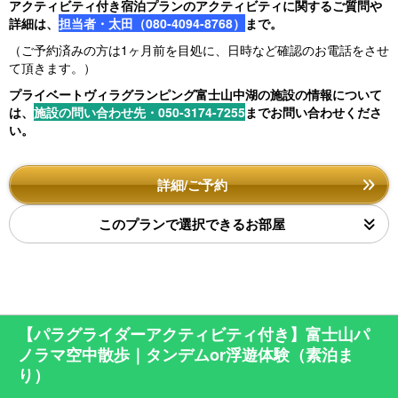
アクティビティ付き宿泊プランのアクティビティに関するご質問や
詳細は、
担当者・太田（080-4094-8768）
まで。
（ご予約済みの方は1ヶ月前を目処に、日時など確認のお電話をさせ
て頂きます。）
プライベートヴィラグランピング富士山中湖の施設の情報について
は、
施設の問い合わせ先・050-3174-7255
までお問い合わせくださ
い。
詳細/ご予約
このプランで選択できるお部屋
【パラグライダーアクティビティ付き】富士山パ
ノラマ空中散歩｜タンデムor浮遊体験（素泊ま
り）