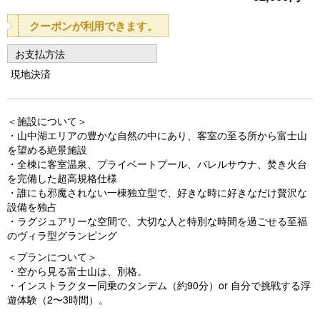
o
クーポンが利用できます。
u
お支払方法
s
現地決済
＜施設について＞
・山中湖エリアの豊かな自然の中にあり、客室の至る所から富士山
を望める絶景施設
・全棟に客室温泉、プライベートプール、バレルサウナ、焚き火台
を完備した超高規格仕様
・誰にも邪魔されない一棟独立型で、好きな時に好きなだけ贅沢な
設備を独占
・ラグジュアリーな空間で、大切な人と特別な時間を過ごせる至福
のヴィラ型グランピング
＜プランについて＞
・空から見る富士山は、別格。
・インストラクター同乗のタンデム（約90分）or 自分で挑戦する浮
遊体験（2〜3時間）。