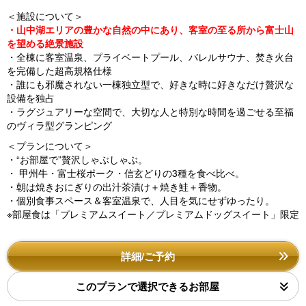
＜施設について＞
・山中湖エリアの豊かな自然の中にあり、客室の至る所から富士山
を望める絶景施設
・全棟に客室温泉、プライベートプール、バレルサウナ、焚き火台
を完備した超高規格仕様
・誰にも邪魔されない一棟独立型で、好きな時に好きなだけ贅沢な
設備を独占
・ラグジュアリーな空間で、大切な人と特別な時間を過ごせる至福
のヴィラ型グランピング
＜プランについて＞
・“お部屋で”贅沢しゃぶしゃぶ。
・ 甲州牛・富士桜ポーク・信玄どりの3種を食べ比べ。
・朝は焼きおにぎりの出汁茶漬け＋焼き鮭＋香物。
・個別食事スペース＆客室温泉で、人目を気にせずゆったり。
※部屋食は「プレミアムスイート／プレミアムドッグスイート」限定
詳細/ご予約
このプランで選択できるお部屋