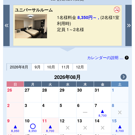
ユニバーサルルーム
コ
1名様料金
8,350円～ ,
(2名様1室
1室
利用時)
Previous
N
定員 1～2名様
カレンダーの説明 …
2026年8月
9月
10月
11月
12月
2026年08月
日
月
火
水
木
金
土
26
27
28
29
30
31
1
2
3
4
5
6
7
8
8,700
9
10
11
12
13
14
15
8,350
8,350
8,700
8,700