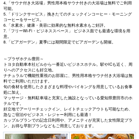
4.「サウナ付き大浴場」男性用本格サウナ付きの大浴場は無料でご利用
可能。
5.「ドリンクサービス」挽きたてのチェックインコーヒー・モーニング
コーヒーをサービス。
6.「水素水」健康・美容に効果的な無料水素水もご好評。
7.「フリーWi-Fi・ビジネススペース」 ビジネス面でも最適な環境を用
意。
8.「ビアガーデン」夏季には期間限定でビアガーデンも開催。
～プラザホテル豊田～
トヨタ自動車本社ビルから一番近いビジネスホテル。駅やICも近く、周
りへのアクセスにも好立地。
ナチュラルで機能性重視のお部屋に、男性用本格サウナ付き大浴場は無
料でご利用いただけます。
旬の食材を使用したさまざまな料理やバイキングを用意しているお食事
処に加え、
マッサージ・無料駐車場と充実した施設となっている愛知県豊田市のホ
テルです。
好立地でアーリーチェックイン、レイトチェックアウトも可能なため、
急なご宿泊やビジネス・レジャー利用にも最適！
カップルプランでの記念日利用や、アメニティが充実した女性限定プラ
ン、お得な早割プランなどもご用意しております。