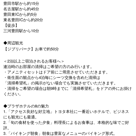
豊田市駅から約15分
名古屋駅から約45分
豊田東ICから約5分
東名豊田ICから約20分
【徒歩】
三河豊田駅から10分
◆周辺観光
【ジブリパーク】お車で約50分
＜2泊以上ご宿泊されるお客様へ＞
連泊時のお部屋の清掃はご希望の方のみ行います。
・アメニティセットはドア前にご用意させていただきます。
・衛生面の観点から4泊毎にシーツ交換を含めた清掃は
「清掃希望札」の掲示がない場合でも実施させていただきます。
・清掃をご希望の場合は朝9時までに「清掃希望札」をドアの外にお掛け
ください。
◆プラザホテルの8の魅力
1.「アクセス良好な好立地」トヨタ本社に一番近いホテルで、ビジネス
にも観光にも最適。
2.「旬の食材を使った夕食」料理長によるお食事は、本格的な味でご好
評。
3.「バイキング朝食」朝食は豊富なメニューのバイキング形式。