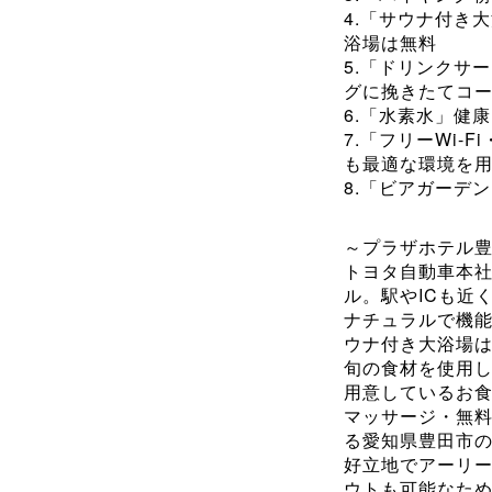
4.「サウナ付き
浴場は無料
5.「ドリンクサ
グに挽きたてコ
6.「水素水」健
7.「フリーWi-
も最適な環境を
8.「ビアガーデ
～プラザホテル
トヨタ自動車本
ル。駅やICも近
ナチュラルで機
ウナ付き大浴場
旬の食材を使用
用意しているお
マッサージ・無
る愛知県豊田市
好立地でアーリ
ウトも可能なた