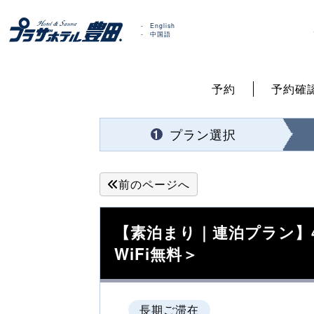
English
中国語
予約
予約確
プラン選択
1
前のページへ
【素泊まり｜連泊プラン】
WiFi無料＞
長期ご滞在