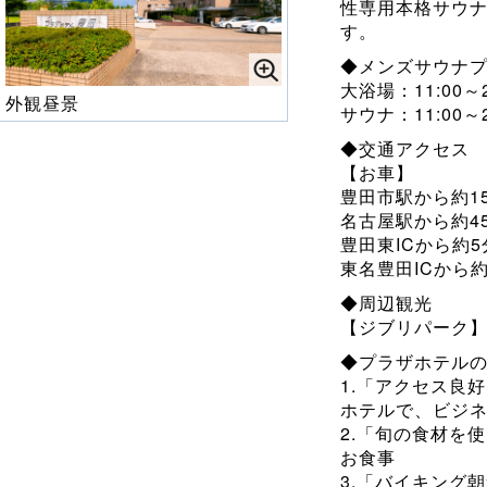
性専用本格サウ
す。
◆メンズサウナ
大浴場：11:00～24
外観昼景
サウナ：11:00～2
◆交通アクセス
【お車】
豊田市駅から約1
名古屋駅から約4
豊田東ICから約5
東名豊田ICから約
◆周辺観光
【ジブリパーク】
◆プラザホテルの
1.「アクセス良
ホテルで、ビジ
2.「旬の食材を
お食事
3.「バイキング