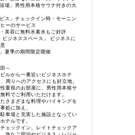
大浴場」男性用本格サウナ付きの大
ービス」チェックイン時・モーニン
ーヒーのサービス
康・美容に無料水素水もご好評
Fi・ビジネススペース」 ビジネスに
用意
ン」夏季の期間限定開催
豊田～
社ビルから一番近いビジネスホテ
く、周りへのアクセスにも好立地。
能性重視のお部屋に、男性用本格サ
は無料でご利用いただけます。
したさまざまな料理やバイキングを
食事処に加え、
料駐車場と充実した施設となってい
のホテルです。
ーチェックイン、レイトチェックア
め、急なご宿泊やビジネス・レジャ