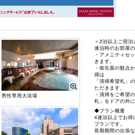
＜2泊以上ご宿泊
連泊時のお部屋
・アメニティセ
きます。
・衛生面の観点か
掃は
「清掃希望札」
ただきます。
・清掃をご希望の
男性専用大浴場
札」をドアの外
◆プラン概要
4連泊以上でお得
プランです。
長期期間の出張