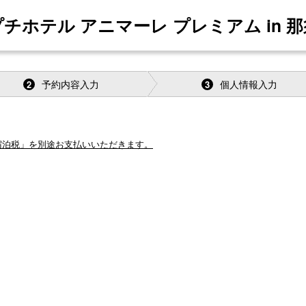
プチホテル アニマーレ プレミアム in 那
予約内容入力
個人情報入力
2
3
「宿泊税」を別途お支払いいただきます。
。