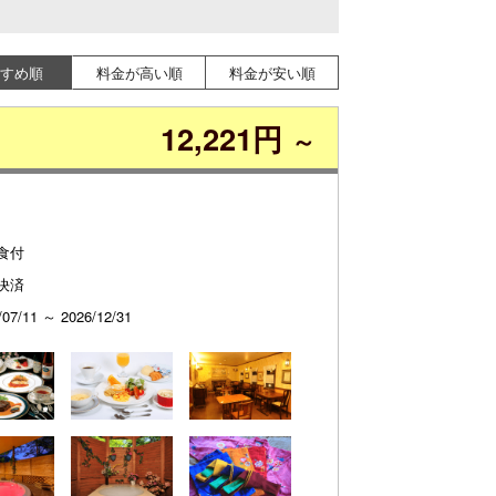
すめ順
料金が高い順
料金が安い順
12,221円
～
食付
決済
/07/11 ～ 2026/12/31