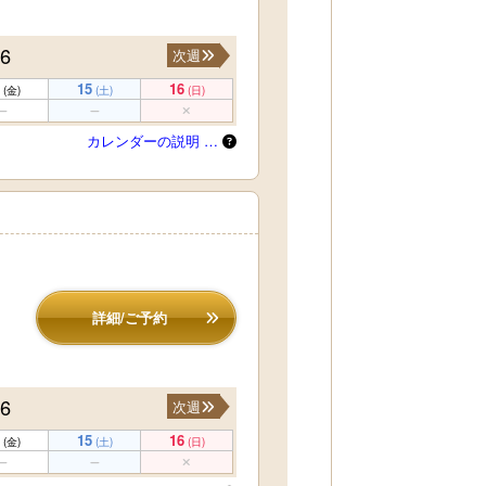
16
次週
15
16
(金)
(土)
(日)
カレンダーの説明 …
！
詳細/ご予約
16
次週
15
16
(金)
(土)
(日)