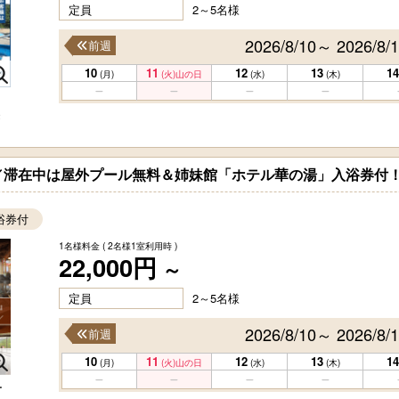
定員
2～5名様
2026/8/10～ 2026/8/
前週
10
11
12
13
14
(月)
(火)
山の日
(水)
(木)
！
き
／滞在中は屋外プール無料＆姉妹館「ホテル華の湯」入浴券付
浴券付
1名様料金
( 2名様1室利用時 )
22,000円
～
定員
2～5名様
2026/8/10～ 2026/8/
前週
10
11
12
13
14
(月)
(火)
山の日
(水)
(木)
ー