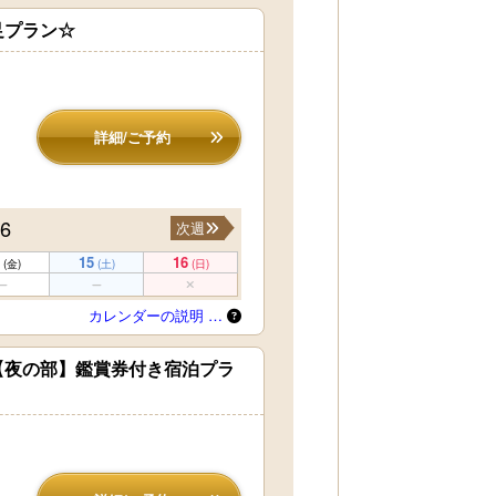
足プラン☆
詳細/ご予約
16
次週
15
16
(金)
(土)
(日)
カレンダーの説明 …
【夜の部】鑑賞券付き宿泊プラ