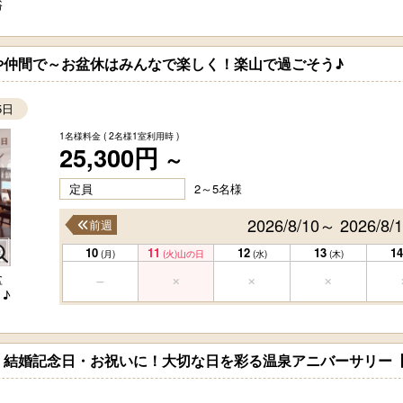
浴
や仲間で～お盆休はみんなで楽しく！楽山で過ごそう♪
5日
1名様料金
( 2名様1室利用時 )
25,300円
～
定員
2～5名様
2026/8/10～ 2026/8/
前週
10
11
12
13
14
(月)
(火)
山の日
(水)
(木)
盆
♪
・結婚記念日・お祝いに！大切な日を彩る温泉アニバーサリー