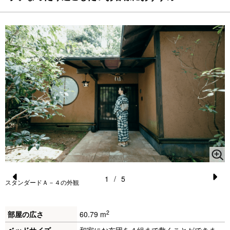
1
/
5
スタンダードＡ－４の外観
Pr
N
e
e
2
部屋の広さ
60.79 m
vi
xt