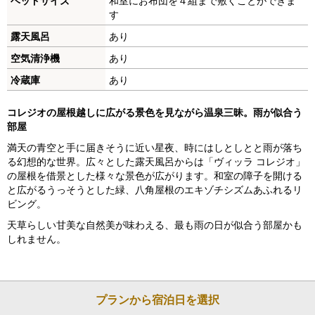
ベッドサイズ
和室にお布団を４組まで敷くことができま
o
す
u
露天風呂
あり
s
空気清浄機
あり
冷蔵庫
あり
コレジオの屋根越しに広がる景色を見ながら温泉三昧。雨が似合う
部屋
満天の青空と手に届きそうに近い星夜、時にはしとしとと雨が落ち
る幻想的な世界。広々とした露天風呂からは「ヴィッラ コレジオ」
の屋根を借景とした様々な景色が広がります。和室の障子を開ける
と広がるうっそうとした緑、八角屋根のエキゾチシズムあふれるリ
ビング。
天草らしい甘美な自然美が味わえる、最も雨の日が似合う部屋かも
しれません。
プランから宿泊日を選択