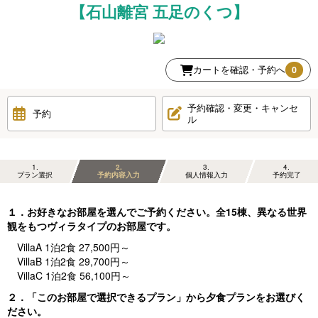
【石山離宮 五足のくつ】
カートを確認・予約へ
0
予約確認・変更・キャンセ
予約
ル
1
2
3
4
プラン選択
予約内容入力
個人情報入力
予約完了
１．お好きなお部屋を選んでご予約ください。全15棟、異なる世界
観をもつヴィラタイプのお部屋です。
VillaA 1泊2食 27,500円～
VillaB 1泊2食 29,700円～
VillaC 1泊2食 56,100円～
２．「このお部屋で選択できるプラン」から夕食プランをお選びく
ださい。