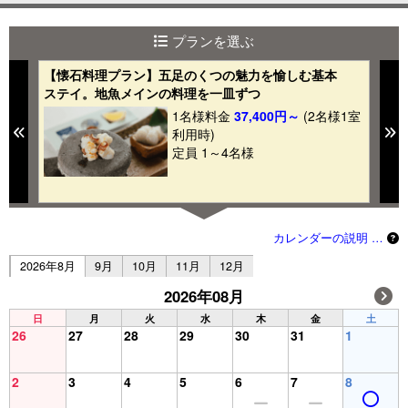
プランを選ぶ
【懐石料理プラン】五足のくつの魅力を愉しむ基本
公
ステイ。地魚メインの料理を一皿ずつ
部
～
1名様料金
37,400円～
(2名様1室
Previous
N
1室
利用時)
定員 1～4名様
カレンダーの説明 …
2026年8月
9月
10月
11月
12月
2026年08月
日
月
火
水
木
金
土
26
27
28
29
30
31
1
2
3
4
5
6
7
8