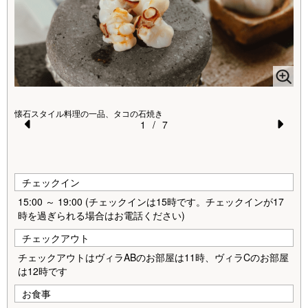
朝
懐石スタイル料理の一品、タコの石焼き
1
/
7
Pr
N
天
ご
e
e
vi
xt
チェックイン
o
15:00 ～ 19:00 (チェックインは15時です。チェックインが17
時を過ぎられる場合はお電話ください)
u
チェックアウト
s
チェックアウトはヴィラABのお部屋は11時、ヴィラCのお部屋
は12時です
お食事