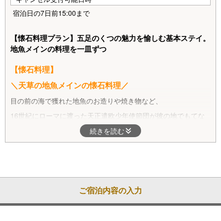
宿泊日の7日前15:00まで
【懐石料理プラン】五足のくつの魅力を愉しむ基本ステイ。
地魚メインの料理を一皿ずつ
【懐石料理】
＼天草の地魚メインの懐石料理／
目の前の海で獲れた地魚のお造りや焼き物など、
16世紀にローマに渡った天正遣欧少年使節団が彼の地でもてな
された料理を五足のくつならではの丁寧なひと皿に仕上げまし
続きを読む
た。
季節の地魚や野菜を使った先附２品、お造り盛、お椀、焼き物、
煮物、揚げ物と、地魚を使ったお料理を一品ずつお出しいたしま
す。
ヴィラCにご宿泊のお客様には特別料理「地鶏・天草大王の石焼
ご宿泊内容の入力
き蒸し鍋」をご用意いたします！
さらにオプションメニューを組み合わせて
夕食をお好みにアレン
ジ！