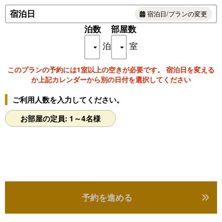
宿泊日
お刺身の盛り合わせをプラスしたり、デザートにパフェを追加し
宿泊日/プランの変更
たり…
泊数
部屋数
焼き物を地魚から地鶏・天草大王に変更したり、天草黒牛に変更
したり…
泊
室
もちろん、アレンジなしの地魚懐石料理プランも好評です！
このプランの予約には1室以上の空きが必要です。 宿泊日を変える
どうぞお好きなお料理を組み合わせてご予約くださいませ！
か上記カレンダーから別の日付を選択してください
※お食事は個室でご案内いたします
ご利用人数を入力してください。
[アレンジプラン その１]
魚介類の石焼きを肉類に変更できます！
お部屋の定員: 1～4名様
・天草黒牛の朴葉焼きは＋3,000円
・日本最大級の地鶏・天草大王は＋1,500円
【アレンジプラン その2】
天草に来たならお刺身がたくさん食べたい！というお客様には
お造り盛合せ（1人前3,000円）でご用意いたします
＊1人前からご注文いただけます
【アレンジプラン その3】
予約を進める
日本最大級の幻の地鶏・天草大王の塩焼きや唐揚げ（各1人前
3,000円）はいかがですか？
＊1人前からご注文いただけます